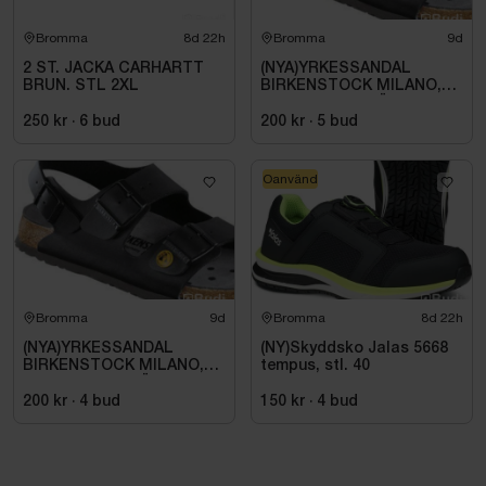
Bromma
8d 22h
Bromma
9d
2 ST. JACKA CARHARTT
(NYA)YRKESSANDAL
BRUN. STL 2XL
BIRKENSTOCK MILANO,
ESD NORMAL LÄST
SVART. STL 42
250 kr
·
6
bud
200 kr
·
5
bud
Oanvänd
Bromma
9d
Bromma
8d 22h
(NYA)YRKESSANDAL
(NY)Skyddsko Jalas 5668
BIRKENSTOCK MILANO,
tempus, stl. 40
ESD NORMAL LÄST
SVART. STL 42
200 kr
·
4
bud
150 kr
·
4
bud