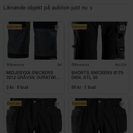
Liknande objekt på auktion just nu
Oanvänd
Oanvänd
Bromma
9d
Bromma
8d 22h
MIDJEBYXA SNICKERS
SHORTS SNICKERS 6175-
3212 GRÅ\/SV, DURATWILL
0404. STL 50
HF. STL 108
0 kr
·
0
bud
50 kr
·
1
bud
Oanvänd
Oanvänd