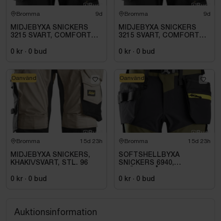
Bromma
9d
Bromma
9d
MIDJEBYXA SNICKERS
MIDJEBYXA SNICKERS
3215 SVART, COMFORT
3215 SVART, COMFORT
COTTON HF .STL 108
COTTON HF. STL 112
0 kr
·
0
bud
0 kr
·
0
bud
Oanvänd
Oanvänd
Bromma
15d 23h
Bromma
15d 23h
MIDJEBYXA SNICKERS,
SOFTSHELLBYXA
KHAKI\/SVART, STL. 96
SNICKERS 6940,
GRÖN\/GRÅ FW HF STL.
46
0 kr
·
0
bud
0 kr
·
0
bud
Auktionsinformation