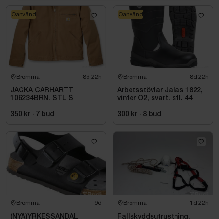
Oanvänd
Oanvänd
Bromma
8d 22h
Bromma
8d 22h
JACKA CARHARTT
Arbetsstövlar Jalas 1822,
106234BRN. STL S
vinter O2, svart. stl. 44
350 kr
·
7
bud
300 kr
·
8
bud
Bromma
9d
Bromma
1d 22h
(NYA)YRKESSANDAL
Fallskyddsutrustning,