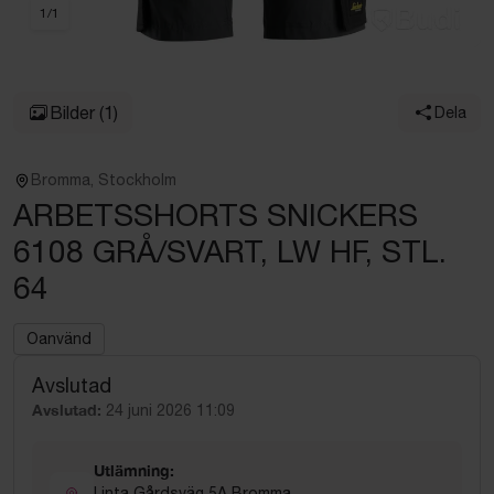
1
/
1
Bilder
(1)
Dela
Bromma, Stockholm
ARBETSSHORTS SNICKERS
6108 GRÅ/SVART, LW HF, STL.
64
Oanvänd
Avslutad
Avslutad:
24 juni 2026 11:09
Utlämning:
Linta Gårdsväg 5A Bromma