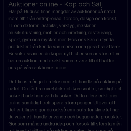
Auktioner online - Köp och Sälj
Här på Budi.se finns mängder av auktioner på nätet
inom allt från entreprenad, fordon, design och konst,
IT och datorer, lastbilar, verktyg, maskiner,
musikutrustning, möbler och inredning, restaurang,
sport, gym och mycket mer. Hos oss kan du fynda
produkter från kända varumärken och göra bra affärer.
Besök oss innan du köper nytt, chansen är stor att vi
har en auktion med exakt samma vara till ett bättre
pris på våra auktioner online.
Det finns många fördelar med att handla på auktion på
nätet. Du får bra överblick och kan snabbt, smidigt och
säkert buda hem vad du söker. Delta i flera auktioner
online samtidigt och spara stora pengar. Utöver att
det är billigare gör du också en insats för klimatet när
du väljer att handla använda och begagnade produkter.
Gör som många andra idag och försök till största mån
att handla hållbart på auktioner online. Hos oss på