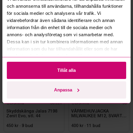
och annonserna till användarna, tillhandahålla funktioner
Kan ni frakta mina vunna objekt?
för sociala medier och analysera vår trafik. Vi
vidarebefordrar även sådana identifierare och annan
Läs fler frågor och svar
information från din enhet till de sociala medier och
annons- och analysföretag som vi samarbetar med.
Dessa kan i sin tur kombinera informationen med annan
Mer från samma kategori
information som du har tillhandahållit eller som de har
samlat in när du har använt deras tjänster.
Oanvänd
Oanvänd
Tillåt alla
Anpassa
Bromma
8d 22h
Bromma
9d
Skyddskänga Jalas 7198
VÄRMEHUVJACKA
Zenit Evo, stl. 44
MILWAUKEE M12, SVART
HHBL4-0. STL M
450 kr
·
9
bud
400 kr
·
11
bud