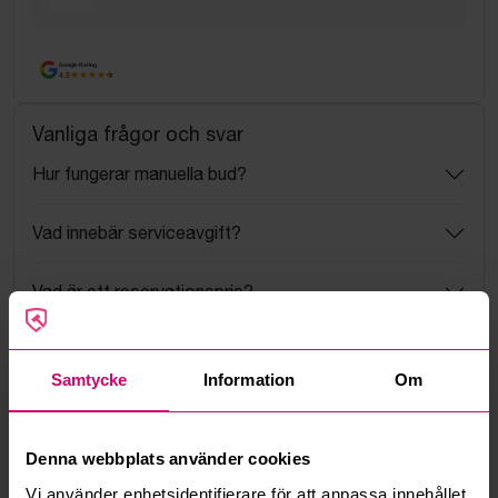
Google Rating
4.5
Vanliga frågor och svar
Hur fungerar manuella bud?
Vad innebär serviceavgift?
Vad är ett reservationspris?
Hur fungerar maxbud?
Samtycke
Information
Om
Hur fungerar budmotorn?
Denna webbplats använder cookies
Kan jag ångra ett bud?
Vi använder enhetsidentifierare för att anpassa innehållet