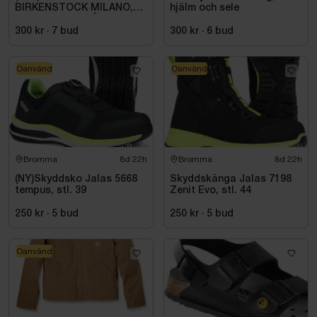
BIRKENSTOCK MILANO,
hjälm och sele
ESD NORMAL LÄST
SVART. STL 42
300 kr
·
7
bud
300 kr
·
6
bud
Oanvänd
Oanvänd
Bromma
8d 22h
Bromma
8d 22h
(NY)Skyddsko Jalas 5668
Skyddskänga Jalas 7198
tempus, stl. 39
Zenit Evo, stl. 44
250 kr
·
5
bud
250 kr
·
5
bud
Oanvänd