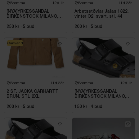
Bromma
12d 1h
Bromma
11d 23h
(NYA)YRKESSANDAL
Arbetsstövlar Jalas 1822,
BIRKENSTOCK MILANO,
vinter O2, svart. stl. 44
ESD NORMAL LÄST
SVART. STL 42
250 kr
·
5
bud
200 kr
·
5
bud
Oanvänd
Bromma
11d 23h
Bromma
12d 1h
2 ST. JACKA CARHARTT
(NYA)YRKESSANDAL
BRUN. STL 2XL
BIRKENSTOCK MILANO,
ESD NORMAL LÄST
SVART. STL 42
200 kr
·
5
bud
150 kr
·
4
bud