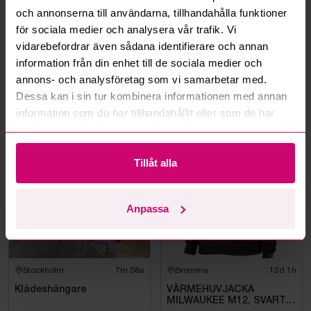
Kan jag ångra ett bud?
och annonserna till användarna, tillhandahålla funktioner
för sociala medier och analysera vår trafik. Vi
vidarebefordrar även sådana identifierare och annan
Kan ni frakta mina vunna objekt?
information från din enhet till de sociala medier och
annons- och analysföretag som vi samarbetar med.
Läs fler frågor och svar
Dessa kan i sin tur kombinera informationen med annan
information som du har tillhandahållit eller som de har
samlat in när du har använt deras tjänster.
Mer från samma kategori
Tillåt alla
Oanvänd
Anpassa
Stockholm
7m 57s
Bromma
12d 1h
Klädeshängare
VÄRMEHUVJACKA
MILWAUKEE M12, SVART