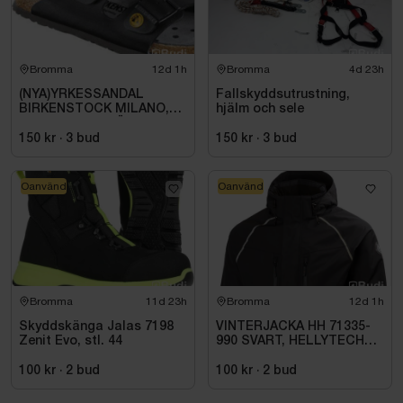
Bromma
12d 1h
Bromma
4d 23h
(NYA)YRKESSANDAL
Fallskyddsutrustning,
BIRKENSTOCK MILANO,
hjälm och sele
ESD NORMAL LÄST
SVART. STL 42
150 kr
·
3
bud
150 kr
·
3
bud
Oanvänd
Oanvänd
Bromma
11d 23h
Bromma
12d 1h
Skyddskänga Jalas 7198
VINTERJACKA HH 71335-
Zenit Evo, stl. 44
990 SVART, HELLYTECH
ARCTIC. STL L
100 kr
·
2
bud
100 kr
·
2
bud