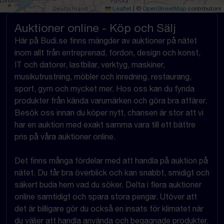
Leaflet
|
©
OpenStreetMap
contributors
Auktioner online - Köp och Sälj
Här på Budi.se finns mängder av auktioner på nätet
inom allt från entreprenad, fordon, design och konst,
IT och datorer, lastbilar, verktyg, maskiner,
musikutrustning, möbler och inredning, restaurang,
sport, gym och mycket mer. Hos oss kan du fynda
produkter från kända varumärken och göra bra affärer.
Besök oss innan du köper nytt, chansen är stor att vi
har en auktion med exakt samma vara till ett bättre
pris på våra auktioner online.
Det finns många fördelar med att handla på auktion på
nätet. Du får bra överblick och kan snabbt, smidigt och
säkert buda hem vad du söker. Delta i flera auktioner
online samtidigt och spara stora pengar. Utöver att
det är billigare gör du också en insats för klimatet när
du väljer att handla använda och begagnade produkter.