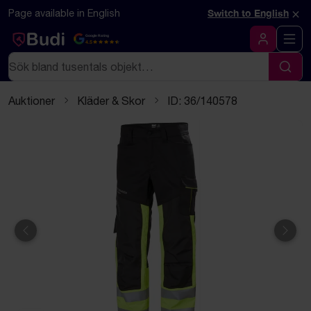
Hoppa till innehåll
Textbaserad (markdown) version av denna sida
×
Page available in English
Switch to English
Google Rating
4.5
Logga in
Sök
Sök
Auktioner
Kläder & Skor
ID: 36/140578
Föregående
Näst