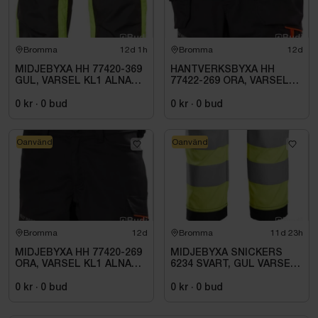
Bromma
12d 1h
Bromma
12d
MIDJEBYXA HH 77420-369
HANTVERKSBYXA HH
GUL, VARSEL KL1 ALNA
77422-269 ORA, VARSEL
2.0. STL C46
KL1 ALNA 2.0. STL C52
0 kr
·
0
bud
0 kr
·
0
bud
Oanvänd
Oanvänd
Bromma
12d
Bromma
11d 23h
MIDJEBYXA HH 77420-269
MIDJEBYXA SNICKERS
ORA, VARSEL KL1 ALNA
6234 SVART, GUL VARSEL
2.0. STL C54
HF KL1. STL 62
0 kr
·
0
bud
0 kr
·
0
bud