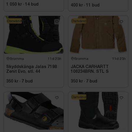
HHBL4-0. STL M
1 050 kr
·
14
bud
400 kr
·
11
bud
Oanvänd
Oanvänd
Bromma
11d 23h
Bromma
11d 23h
Skyddskänga Jalas 7198
JACKA CARHARTT
Zenit Evo, stl. 44
106234BRN. STL S
350 kr
·
7
bud
350 kr
·
7
bud
Oanvänd