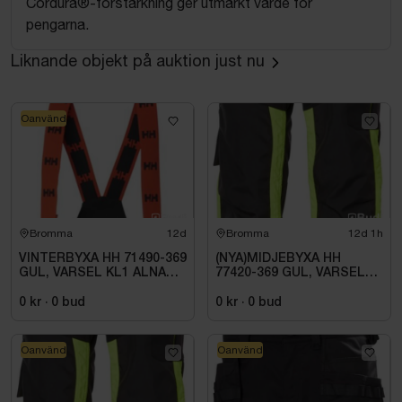
Cordura®-förstärkning ger utmärkt värde för
pengarna.
Liknande objekt på auktion just nu
Oanvänd
Bromma
12d
Bromma
12d 1h
VINTERBYXA HH 71490-369
(NYA)MIDJEBYXA HH
GUL, VARSEL KL1 ALNA
77420-369 GUL, VARSEL
2.0. STL C46
KL1 ALNA 2.0. STL C54
0 kr
·
0
bud
0 kr
·
0
bud
Oanvänd
Oanvänd