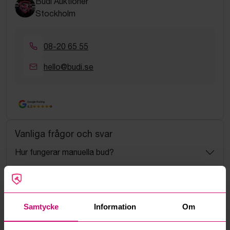
Budi Auktioner
Stockholm
08-20 65 55
hello@budi.se
Google Rating
4.5
Vanliga frågor och svar
Hur fungerar manuella bud?
Vad innebär serviceavgift?
Vad är ett reservationspris?
Samtycke
Information
Om