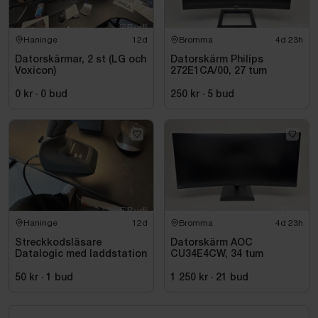
Haninge
12d
Bromma
4d 23h
Datorskärmar, 2 st (LG och
Datorskärm Philips
Voxicon)
272E1CA/00, 27 tum
0 kr
·
0
bud
250 kr
·
5
bud
Haninge
12d
Bromma
4d 23h
Streckkodsläsare
Datorskärm AOC
Datalogic med laddstation
CU34E4CW, 34 tum
50 kr
·
1
bud
1 250 kr
·
21
bud