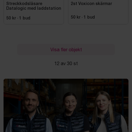
Streckkodsläsare
2st Voxicon skärmar
Datalogic med laddstation
50 kr
·
1
bud
50 kr
·
1
bud
Visa fler objekt
12 av 30 st