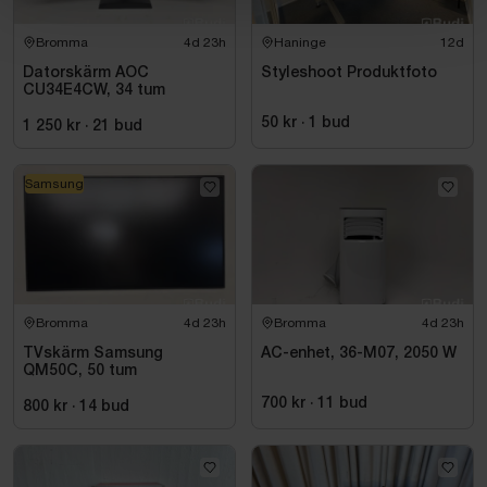
Bromma
4d 23h
Haninge
12d
Datorskärm AOC
Styleshoot Produktfoto
CU34E4CW, 34 tum
50 kr
·
1
bud
1 250 kr
·
21
bud
Samsung
Bromma
4d 23h
Bromma
4d 23h
TVskärm Samsung
AC-enhet, 36-M07, 2050 W
QM50C, 50 tum
700 kr
·
11
bud
800 kr
·
14
bud