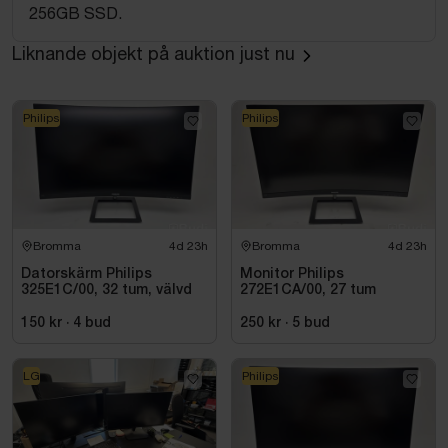
256GB SSD.
Liknande objekt på auktion just nu
Philips
Philips
Bromma
4d 23h
Bromma
4d 23h
Datorskärm Philips
Monitor Philips
325E1C/00, 32 tum, välvd
272E1CA/00, 27 tum
150 kr
·
4
bud
250 kr
·
5
bud
LG
Philips