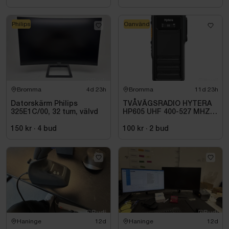
Philips
Oanvänd
Bromma
4d 23h
Bromma
11d 23h
Datorskärm Philips
TVÅVÄGSRADIO HYTERA
325E1C/00, 32 tum, välvd
HP605 UHF 400-527 MHZ
IP67 KONRADSSON
150 kr
·
4
bud
100 kr
·
2
bud
Haninge
12d
Haninge
12d