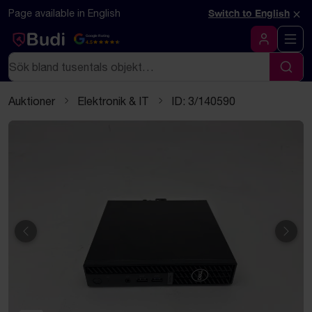
Hoppa till innehåll
Textbaserad (markdown) version av denna sida
×
Page available in English
Switch to English
Google Rating
4.5
Logga in
Sök
Sök
Auktioner
Elektronik & IT
ID: 3/140590
Föregående
Näst