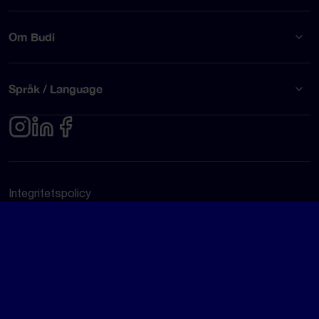
Om Budi
Språk / Language
Integritetspolicy
Användarvillkor
© Budi AB 2026
Google Rating
4.5