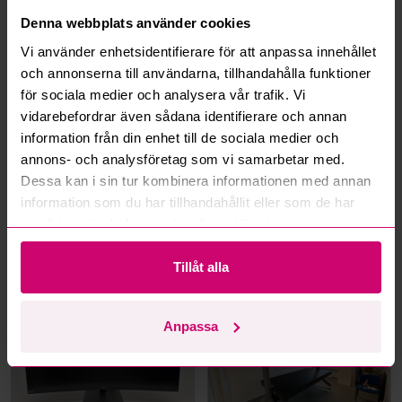
Hur fungerar maxbud?
Denna webbplats använder cookies
Vi använder enhetsidentifierare för att anpassa innehållet
Hur fungerar budmotorn?
och annonserna till användarna, tillhandahålla funktioner
för sociala medier och analysera vår trafik. Vi
Kan jag ångra ett bud?
vidarebefordrar även sådana identifierare och annan
information från din enhet till de sociala medier och
Kan ni frakta mina vunna objekt?
annons- och analysföretag som vi samarbetar med.
Dessa kan i sin tur kombinera informationen med annan
Läs fler frågor och svar
information som du har tillhandahållit eller som de har
samlat in när du har använt deras tjänster.
Mer från samma kategori
Tillåt alla
Anpassa