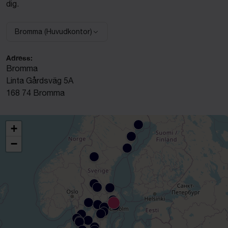
dig.
Bromma (Huvudkontor)
Välj anläggning:
Adress:
Bromma
Linta Gårdsväg 5A
168 74 Bromma
+
−