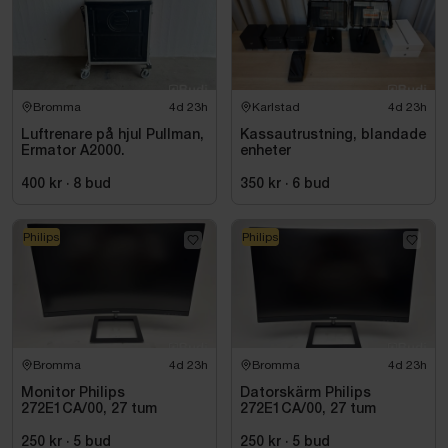
Bromma
4d 23h
Karlstad
4d 23h
Luftrenare på hjul Pullman,
Kassautrustning, blandade
Ermator A2000.
enheter
400 kr
·
8
bud
350 kr
·
6
bud
Philips
Philips
Bromma
4d 23h
Bromma
4d 23h
Monitor Philips
Datorskärm Philips
272E1CA/00, 27 tum
272E1CA/00, 27 tum
250 kr
·
5
bud
250 kr
·
5
bud