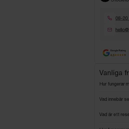
08-20
hello@
Google Rating
4.5
Vanliga f
Hur fungerar 
Vad innebär se
Vad är ett res