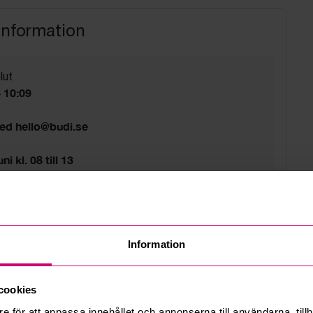
information
lut
6 10:09
med hello@budi.se
i kl. 08 till 13
sväg 5A Bromma
d
Information
cookies
e för att anpassa innehållet och annonserna till användarna, tillh