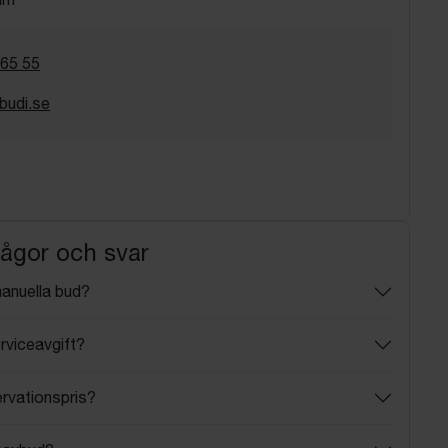
 65 55
budi.se
rågor och svar
manuella bud?
rviceavgift?
ervationspris?