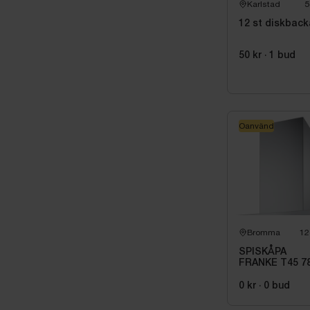
Karlstad
5
12 st diskback
50 kr
·
1
bud
Oanvänd
Bromma
12
SPISKÅPA
FRANKE T45 7
10\/12 60 RF
0 kr
·
0
bud