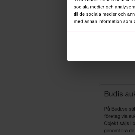
sociala medier och analysera 
till de sociala medier och a
med annan information som du 
Budis auk
På Budi.se säl
företag via auk
Objekt säljs i 
genomföra det