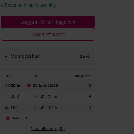
Reservationspris uppnått
Logga in för att lägga bud
Skapa ett konto
25%
Moms på bud
Bud
Tid
Budgivare
1 000 kr
22 juni 23:59
8
1 000 kr
22 juni 23:59
9
950 kr
20 juni 10:45
8
= Autobud
Visa alla bud (
20
)