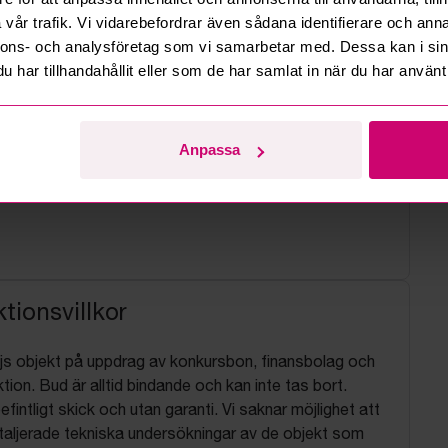
vår trafik. Vi vidarebefordrar även sådana identifierare och anna
nnons- och analysföretag som vi samarbetar med. Dessa kan i sin
har tillhandahållit eller som de har samlat in när du har använt 
Anpassa
tionsvillkor
js objekt på uppdrag av konkursbon, finansbolag och
tion. Bud är alltid bindande och kan inte tas bort.
befintligt skick och utan garanti. Vi saknar möjlighet att
aljerade tekniska undersökningar av de objekt som