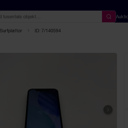
Aukti
Sök
 Surfplattor
ID: 7/140594
Nästa