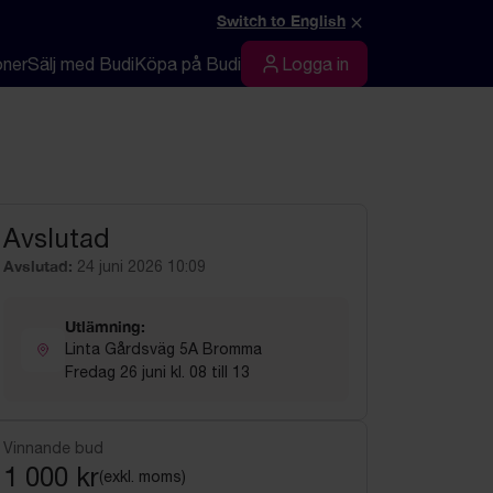
×
Switch to English
oner
Sälj med Budi
Köpa på Budi
Logga in
Logga in
Avslutad
Avslutad:
24 juni 2026 10:09
Utlämning:
Linta Gårdsväg 5A Bromma
Fredag 26 juni kl. 08 till 13
Vinnande bud
1 000 kr
(exkl. moms)