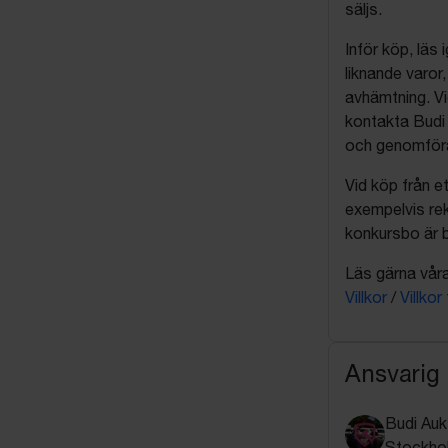
säljs.
Inför köp, läs
liknande varor
avhämtning. Vi
kontakta Budi 
och genomföra 
Vid köp från et
exempelvis rek
konkursbo är b
Läs gärna våra 
Villkor
/
Villkor
Ansvarig
Budi Auk
Stockho