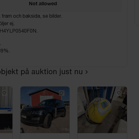
Not allowed
fram och baksida, se bilder.
jer ej.
: H4YLP0540F0N.
.
 89%.
bjekt på auktion just nu