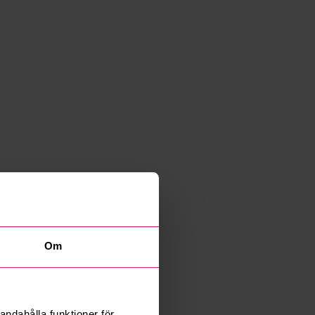
Om
andahålla funktioner för