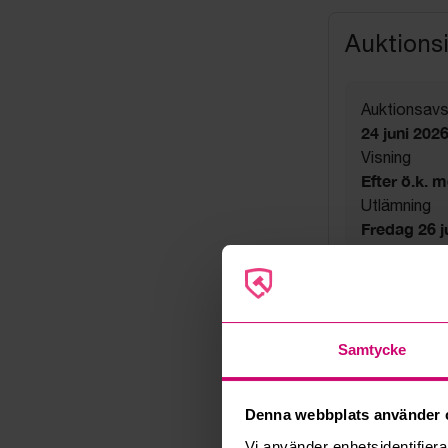
Auktions
Auktionsavs
24 juni 202
Visning
Efter ö.k. 
Utlämning
Fredag 26 jun
Adress
Linta Gård
Export
Not allowe
Säljare
Samtycke
Konkursbo
Denna webbplats använder 
Vi använder enhetsidentifierar