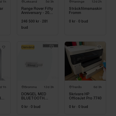
d 1h
Leksand
5d 3h
Haninge
12d 2h
ar
Range Rover Fifty
Sträckfilmsmaskin
Anniversary - 2021
Fromm
– 1 av 1970 –
Autobiography –
246 500 kr
·
281
0 kr
·
0
bud
Diesel –
bud
Fullutrustad
Oanvänd
d 1h
Bromma
12d 3h
Tranås
6d 3h
DONGEL MED
Skrivare HP
82-
BLUETOOTH
OfficeJet Pro 7740
ORBIS 709971
0 kr
·
0
bud
0 kr
·
0
bud