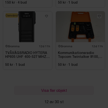
150 kr
·
4
bud
50 kr
·
1
bud
Oanvänd
Bromma
12d 11h
Bromma
12d 11h
TVÅVÄGSRADIO HYTERA
Kommunikationsradio
HP605 UHF 400-527 MHZ
Topcom Twintalker 9100, 2
IP67 KONRADSSON
st
50 kr
·
1
bud
50 kr
·
1
bud
Visa fler objekt
12 av 30 st