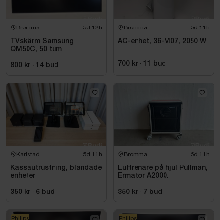
Bromma
5d 12h
Bromma
5d 11h
TVskärm Samsung
AC-enhet, 36-M07, 2050 W
QM50C, 50 tum
700 kr
·
11
bud
800 kr
·
14
bud
Karlstad
5d 11h
Bromma
5d 11h
Kassautrustning, blandade
Luftrenare på hjul Pullman,
enheter
Ermator A2000.
350 kr
·
6
bud
350 kr
·
7
bud
Philips
Philips