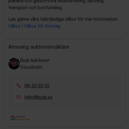
planera och genomföra nedmontering, lastning,
transport och bortforsling.
Läs gärna våra fullständiga villkor för mer information:
Villkor
/
Villkor för företag
Ansvarig auktionsmäklare
Budi Auktioner
Stockholm
08-20 65 55
hello@budi.se
Google Rating
4.5