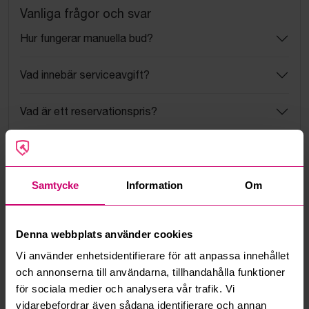
Vanliga frågor och svar
Hur fungerar manuella bud?
Vad innebär serviceavgift?
Vad är ett reservationspris?
Hur fungerar maxbud?
Hur fungerar budmotorn?
Samtycke
Information
Om
Kan jag ångra ett bud?
Denna webbplats använder cookies
Vi använder enhetsidentifierare för att anpassa innehållet
Kan ni frakta mina vunna objekt?
och annonserna till användarna, tillhandahålla funktioner
för sociala medier och analysera vår trafik. Vi
Läs fler frågor och svar
vidarebefordrar även sådana identifierare och annan