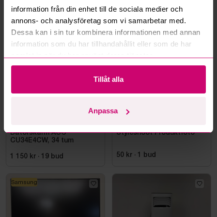
information från din enhet till de sociala medier och
annons- och analysföretag som vi samarbetar med.
Mer från samma kategori
Dessa kan i sin tur kombinera informationen med annan
information som du har tillhandahållit eller som de har
samlat in när du har använt deras tjänster.
Tillåt alla
Anpassa
Bromma
5d 12h
Haninge
12d 12h
Datorskärm AOC
Styleshoot Produktfoto
CU34E4CW, 34 tum
50 kr
·
1
bud
1 150 kr
·
19
bud
Samsung