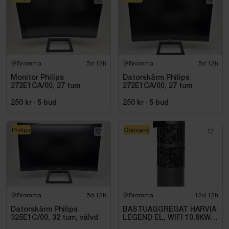
Bromma
5d 12h
Bromma
5d 12h
Monitor Philips
Datorskärm Philips
272E1CA/00, 27 tum
272E1CA/00, 27 tum
250 kr
·
5
bud
250 kr
·
5
bud
Philips
Oanvänd
Bromma
5d 12h
Bromma
12d 12h
Datorskärm Philips
BASTUAGGREGAT HARVIA
325E1C/00, 32 tum, välvd
LEGEND EL, WIFI 10,8KW
SVART 9-18M3