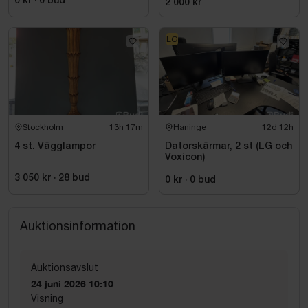
0 kr
·
0
bud
2 000 kr
LG
Stockholm
13h 17m
Haninge
12d 12h
4 st. Vägglampor
Datorskärmar, 2 st (LG och
Voxicon)
3 050 kr
·
28
bud
0 kr
·
0
bud
Auktionsinformation
Auktionsavslut
24 juni 2026 10:10
Visning