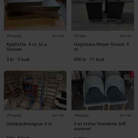
Tranås
6d 12h
Tjörn
5d 14h
Kylplatta. 4 st, bl.a.
Högtalare Meyer Sound, 4
Sunnex
st
0 kr
·
0
bud
600 kr
·
11
bud
Tranås
6d 13h
Nacka
5d 14h
Diskbacksvagnar 4 st
4 st stolar Homeline, blå
sammet