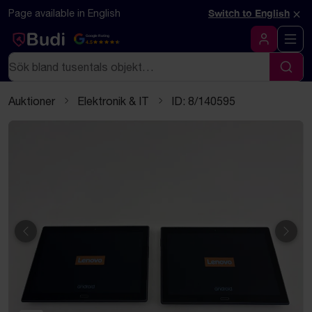
Hoppa till innehåll
Textbaserad (markdown) version av denna sida
×
Page available in English
Switch to English
Google Rating
4.5
Logga in
Sök
Sök
Auktioner
Elektronik & IT
ID: 8/140595
Föregående
Näst