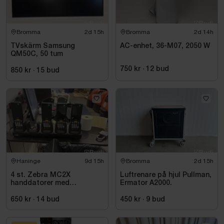
Bromma
2d 15h
Bromma
2d 14h
TVskärm Samsung
AC-enhet, 36-M07, 2050 W
QM50C, 50 tum
750 kr
·
12
bud
850 kr
·
15
bud
Haninge
9d 15h
Bromma
2d 15h
4 st. Zebra MC2X
Luftrenare på hjul Pullman,
handdatorer med
Ermator A2000.
laddstation
650 kr
·
14
bud
450 kr
·
9
bud