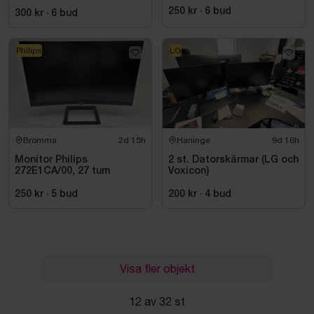
250 kr
·
6
bud
300 kr
·
6
bud
Philips
LG
Bromma
2d 15h
Haninge
9d 16h
Monitor Philips
2 st. Datorskärmar (LG och
272E1CA/00, 27 tum
Voxicon)
250 kr
·
5
bud
200 kr
·
4
bud
Visa fler objekt
12 av 32 st