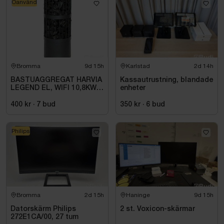
Oanvänd
Bromma
9d 15h
Karlstad
2d 14h
BASTUAGGREGAT HARVIA
Kassautrustning, blandade
LEGEND EL, WIFI 10,8KW
enheter
SVART 9-18M3
400 kr
·
7
bud
350 kr
·
6
bud
Philips
Bromma
2d 15h
Haninge
9d 15h
Datorskärm Philips
2 st. Voxicon-skärmar
272E1CA/00, 27 tum