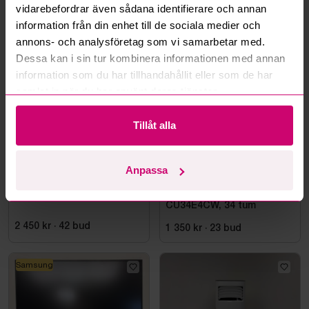
vidarebefordrar även sådana identifierare och annan
information från din enhet till de sociala medier och
Mer från samma kategori
annons- och analysföretag som vi samarbetar med.
Dessa kan i sin tur kombinera informationen med annan
information som du har tillhandahållit eller som de har
samlat in när du har använt deras tjänster.
Tillåt alla
Anpassa
Haninge
9d 16h
Bromma
2d 15h
Styleshoot Produktfoto
Datorskärm AOC
CU34E4CW, 34 tum
2 450 kr
·
42
bud
1 350 kr
·
23
bud
Samsung