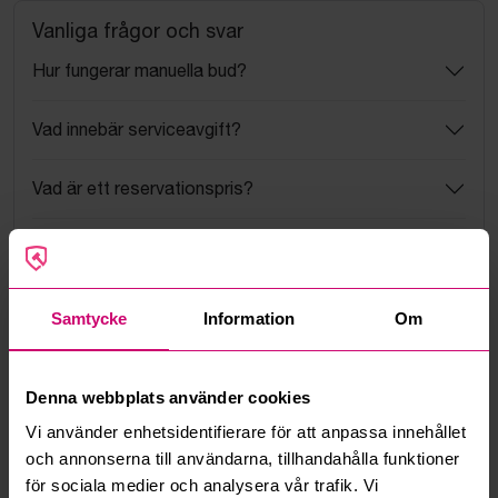
Vanliga frågor och svar
Hur fungerar manuella bud?
Vad innebär serviceavgift?
Vad är ett reservationspris?
Hur fungerar maxbud?
Hur fungerar budmotorn?
Samtycke
Information
Om
Kan jag ångra ett bud?
Denna webbplats använder cookies
Kan ni frakta mina vunna objekt?
Vi använder enhetsidentifierare för att anpassa innehållet
och annonserna till användarna, tillhandahålla funktioner
Läs fler frågor och svar
för sociala medier och analysera vår trafik. Vi