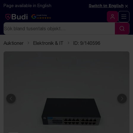
Hoppa till innehåll
Textbaserad (markdown) version av denna sida
×
Page available in English
Switch to English
Google Rating
4.5
Logga in
Sök
Sök
Auktioner
Elektronik & IT
ID: 9/140596
Föregående
Näst