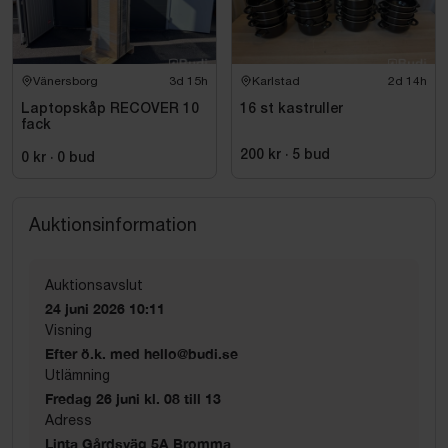
Vänersborg
3d 15h
Karlstad
2d 14h
Laptopskåp RECOVER 10
16 st kastruller
fack
200 kr
·
5
bud
0 kr
·
0
bud
Auktionsinformation
Auktionsavslut
24 juni 2026 10:11
Visning
Efter ö.k. med hello@budi.se
Utlämning
Fredag 26 juni kl. 08 till 13
Adress
Linta Gårdsväg 5A Bromma