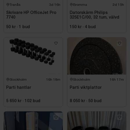
Tranås
3d 16h
Bromma
2d 15h
Skrivare HP OfficeJet Pro
Datorskärm Philips
7740
325E1C/00, 32 tum, välvd
50 kr
·
1
bud
150 kr
·
4
bud
Stockholm
16h 18m
Stockholm
16h 17m
Parti hantlar
Parti viktplattor
5 650 kr
·
102
bud
8 050 kr
·
50
bud