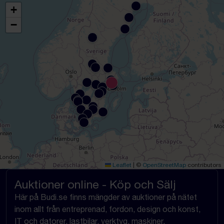
+
−
Leaflet
|
©
OpenStreetMap
contributors
Auktioner online - Köp och Sälj
Här på Budi.se finns mängder av auktioner på nätet
inom allt från entreprenad, fordon, design och konst,
IT och datorer, lastbilar, verktyg, maskiner,