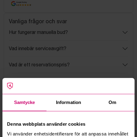
Google Rating
4.5
Vanliga frågor och svar
Hur fungerar manuella bud?
Vad innebär serviceavgift?
Vad är ett reservationspris?
Hur fungerar maxbud?
Hur fungerar budmotorn?
Samtycke
Information
Om
Kan jag ångra ett bud?
Denna webbplats använder cookies
Kan ni frakta mina vunna objekt?
Vi använder enhetsidentifierare för att anpassa innehållet