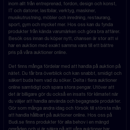
inom allt från entreprenad, fordon, design och konst,
IT och datorer, lastbilar, verktyg, maskiner,
musikutrustning, möbler och inredning, restaurang,
sport, gym och mycket mer. Hos oss kan du fynda
produkter från kända varumärken och göra bra affärer.
Besök oss innan du köper nytt, chansen är stor att vi
har en auktion med exakt samma vara till ett bättre
pris på våra auktioner online.
Det finns många fördelar med att handla på auktion på
nätet. Du får bra överblick och kan snabbt, smidigt och
säkert buda hem vad du söker. Delta i flera auktioner
online samtidigt och spara stora pengar. Utöver att
det är billigare gör du också en insats för klimatet när
du väljer att handla använda och begagnade produkter.
Gör som många andra idag och försök till största mån
att handla hållbart på auktioner online. Hos oss på
Budi.se finns produkter för alla behov i en mängd
områden och vi är säkra på att våra auktioner har