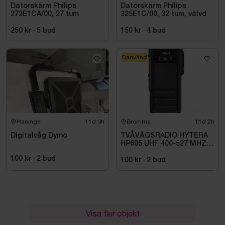
Datorskärm Philips
Datorskärm Philips
272E1CA/00, 27 tum
325E1C/00, 32 tum, välvd
250 kr
·
5
bud
150 kr
·
4
bud
Oanvänd
Haninge
11d 3h
Bromma
11d 2h
Digitalvåg Dymo
TVÅVÄGSRADIO HYTERA
HP605 UHF 400-527 MHZ
IP67 KONRADSSON
100 kr
·
2
bud
100 kr
·
2
bud
Visa fler objekt