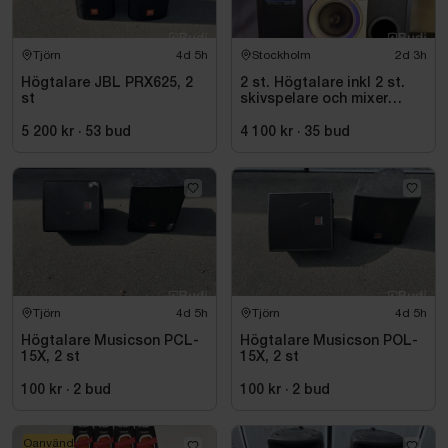
Tjörn
4d 5h
Stockholm
2d 3h
Högtalare JBL PRX625, 2
2 st. Högtalare inkl 2 st.
st
skivspelare och mixer
Pioneer
5 200 kr
·
53
bud
4 100 kr
·
35
bud
Tjörn
4d 5h
Tjörn
4d 5h
Högtalare Musicson PCL-
Högtalare Musicson POL-
15X, 2 st
15X, 2 st
100 kr
·
2
bud
100 kr
·
2
bud
Oanvänd