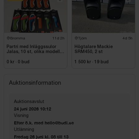
Bromma
11d 2h
Tjörn
4d 5h
Partri med Inläggssulor
Högtalare Mackie
Jalas, 10 st, olika modeller
SRM450, 2 st
och storlekar
0 kr
·
0
bud
1 500 kr
·
19
bud
Auktionsinformation
Auktionsavslut
24 juni 2026 10:12
Visning
Efter ö.k. med hello@budi.se
Utlämning
Fredag 26 juni kl. 08 till 13