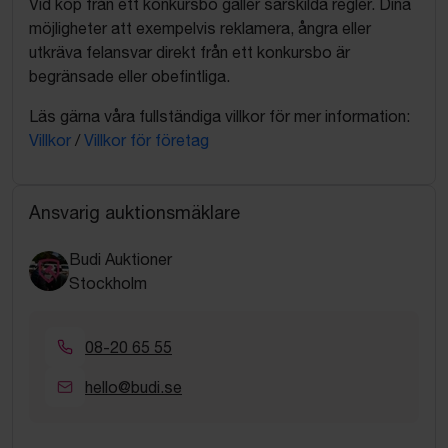
Vid köp från ett konkursbo gäller särskilda regler. Dina
möjligheter att exempelvis reklamera, ångra eller
utkräva felansvar direkt från ett konkursbo är
begränsade eller obefintliga.
Läs gärna våra fullständiga villkor för mer information:
Villkor
/
Villkor för företag
Ansvarig auktionsmäklare
Budi Auktioner
Stockholm
08-20 65 55
hello@budi.se