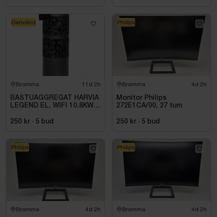
Oanvänd
Philips
Bromma
11d 2h
Bromma
4d 2h
BASTUAGGREGAT HARVIA
Monitor Philips
LEGEND EL, WIFI 10,8KW
272E1CA/00, 27 tum
SVART 9-18M3
250 kr
·
5
bud
250 kr
·
5
bud
Philips
Philips
Bromma
4d 2h
Bromma
4d 2h