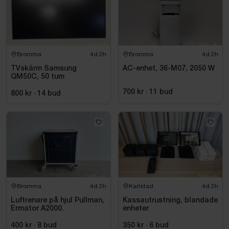
Bromma
4d 2h
Bromma
4d 2h
TVskärm Samsung
AC-enhet, 36-M07, 2050 W
QM50C, 50 tum
700 kr
·
11
bud
800 kr
·
14
bud
Bromma
4d 2h
Karlstad
4d 2h
Luftrenare på hjul Pullman,
Kassautrustning, blandade
Ermator A2000.
enheter
400 kr
·
8
bud
350 kr
·
6
bud