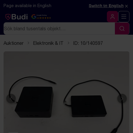
Hoppa till innehåll
Textbaserad (markdown) version av denna sida
×
Page available in English
Switch to English
Google Rating
4.5
Logga in
Sök
Sök
Auktioner
Elektronik & IT
ID: 10/140597
Föregående
Näst