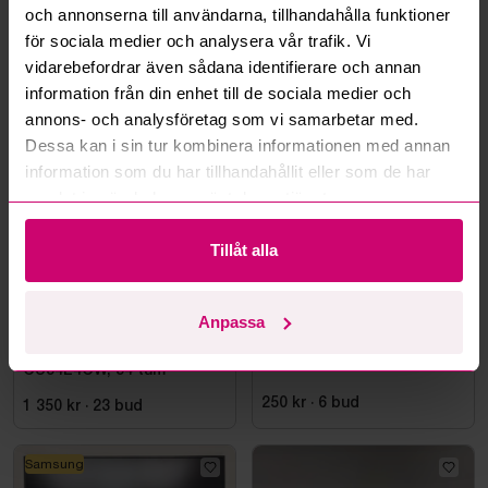
och annonserna till användarna, tillhandahålla funktioner
Läs fler frågor och svar
för sociala medier och analysera vår trafik. Vi
vidarebefordrar även sådana identifierare och annan
information från din enhet till de sociala medier och
Mer från samma kategori
annons- och analysföretag som vi samarbetar med.
Dessa kan i sin tur kombinera informationen med annan
information som du har tillhandahållit eller som de har
samlat in när du har använt deras tjänster.
Tillåt alla
Anpassa
Bromma
4d 2h
Haninge
11d 3h
Datorskärm AOC
Styleshoot Produktfoto
CU34E4CW, 34 tum
250 kr
·
6
bud
1 350 kr
·
23
bud
Samsung