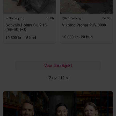
Norrköping
5d 3h
Norrköping
5d 3h
Sopvals Holms SU 2,15
Vikplog Pronar PUV 3300
(rep-objekt)
10 000 kr
·
20
bud
10 500 kr
·
16
bud
Visa fler objekt
12 av 111 st