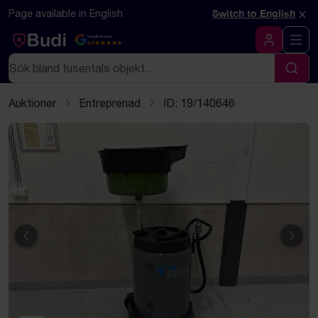
Hoppa till innehåll
Textbaserad (markdown) version av denna sida
×
Page available in English
Switch to English
Google Rating
4.5
Logga in
Sök
Sök
Auktioner
Entreprenad
ID: 19/140646
Föregående
Näst