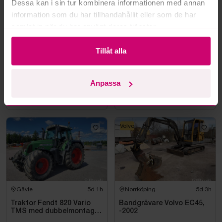
Dessa kan i sin tur kombinera informationen med annan
information som du har tillhandahållit eller som de har
samlat in när du har använt deras tjänster.
Tillåt alla
Bromma
5d 1h
Göteborg
5d 5h
Byggställning Zarges
Cirka 500 meter
Anpassa
pallställage
1 900 kr
·
31
bud
0 kr
·
0
bud
Volvo
Gävle
5d 1h
Norrköping
5d 3h
Traktor Fendt 820 Vario
Bandgrävare Volvo EC45,
TMS med dubbelmontage
-2002
- 2009