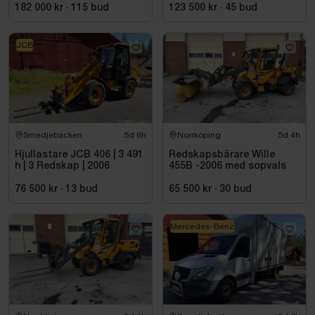
182 000 kr
·
115
bud
123 500 kr
·
45
bud
JCB
Smedjebacken
5d 6h
Norrköping
5d 4h
Hjullastare JCB 406 | 3 491
Redskapsbärare Wille
h | 3 Redskap | 2006
455B -2006 med sopvals
76 500 kr
·
13
bud
65 500 kr
·
30
bud
Mercedes-Benz