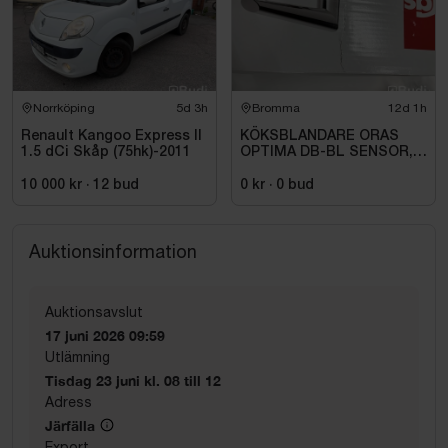
Norrköping
5d 3h
Bromma
12d 1h
Renault Kangoo Express II
KÖKSBLANDARE ORAS
1.5 dCi Skåp (75hk)-2011
OPTIMA DB-BL SENSOR,
AVST, TEMPDISPL,SENS,
EL. AVST.2727F
10 000 kr
·
12
bud
0 kr
·
0
bud
Auktionsinformation
Auktionsavslut
17 juni 2026 09:59
Utlämning
Tisdag 23 juni kl. 08 till 12
Adress
Järfälla
Export