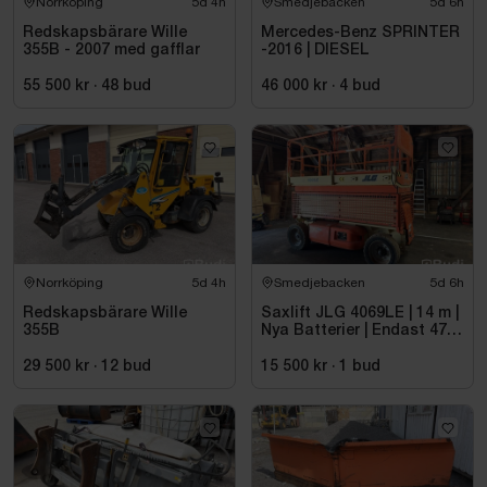
Norrköping
5d 4h
Smedjebacken
5d 6h
Redskapsbärare Wille
Mercedes-Benz SPRINTER
355B - 2007 med gafflar
-2016 | DIESEL
55 500 kr
·
48
bud
46 000 kr
·
4
bud
Norrköping
5d 4h
Smedjebacken
5d 6h
Redskapsbärare Wille
Saxlift JLG 4069LE | 14 m |
355B
Nya Batterier | Endast 475
h
29 500 kr
·
12
bud
15 500 kr
·
1
bud