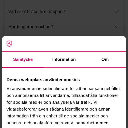
Vad är ett reservationspris?
Hur fungerar maxbud?
Hur fungerar budmotorn?
Kan jag ångra ett bud?
Samtycke
Information
Om
Kan ni frakta mina vunna objekt?
Denna webbplats använder cookies
Läs fler frågor och svar
Vi använder enhetsidentifierare för att anpassa innehållet
och annonserna till användarna, tillhandahålla funktioner
för sociala medier och analysera vår trafik. Vi
Mer från samma kategori
vidarebefordrar även sådana identifierare och annan
information från din enhet till de sociala medier och
annons- och analysföretag som vi samarbetar med.