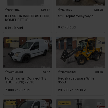
Bromma
12d 1h
Haninge
12d 2h
IFÖ SPIRA INNERCISTERN,
Still Aquatrolley vagn
KOMPLETT (EJ
SPOKNAPP)
0 kr
·
0
bud
0 kr
·
0
bud
Ford
Norrköping
5d 4h
Norrköping
5d 4h
Ford Transit Connect 1.8
Redskapsbärare Wille
TDCi (90hk) -2010
355B
7 000 kr
·
8
bud
29 500 kr
·
12
bud
Renault
Oanvänd