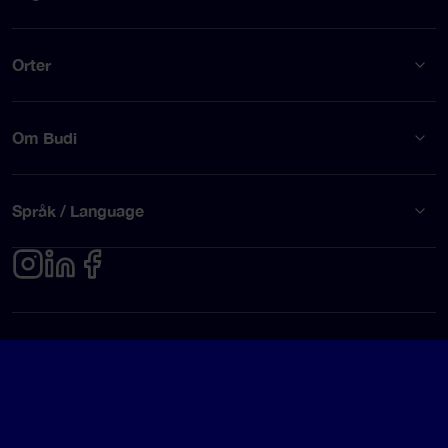
Orter
Om Budi
Språk / Language
Integritetspolicy
Användarvillkor
© Budi AB 2026