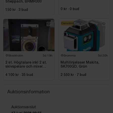
Sheppach, BRMR300
0 kr
·
0
bud
150 kr
·
3
bud
Oanvänd
Stockholm
3d 19h
Bromma
5d 20h
2 st. Högtalare inkl 2 st.
Multilinjelaser Makita,
skivspelare och mixer
SK700GD, Grön
Pioneer
4 100 kr
·
35
bud
2 550 kr
·
7
bud
Auktionsinformation
Auktionsavslut
17 juni 2026 09:55