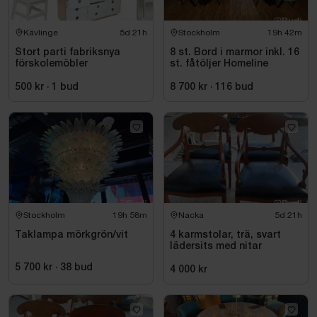
Kävlinge
5d 21h
Stockholm
19h 42m
Stort parti fabriksnya
8 st. Bord i marmor inkl. 16
förskolemöbler
st. fåtöljer Homeline
500 kr
·
1
bud
8 700 kr
·
116
bud
Stockholm
19h 58m
Nacka
5d 21h
Taklampa mörkgrön/vit
4 karmstolar, trä, svart
lädersits med nitar
5 700 kr
·
38
bud
4 000 kr