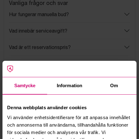
Vanliga frågor och svar
Hur fungerar manuella bud?
Vad innebär serviceavgift?
Vad är ett reservationspris?
Hur fungerar maxbud?
Hur fungerar budmotorn?
Samtycke
Information
Om
Kan jag ångra ett bud?
Denna webbplats använder cookies
Kan ni frakta mina vunna objekt?
Vi använder enhetsidentifierare för att anpassa innehållet
och annonserna till användarna, tillhandahålla funktioner
Läs fler frågor och svar
för sociala medier och analysera vår trafik. Vi