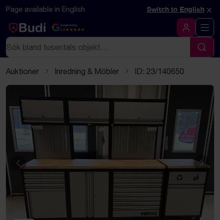
Hoppa till innehåll
Textbaserad (markdown) version av denna sida
×
Page available in English
Switch to English
Google Rating
4.5
Logga in
Sök
Sök
Auktioner
Inredning & Möbler
ID: 23/140650
Föregående
Näst