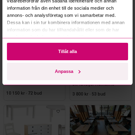
vidarebefordrar även sådana identifierare och annan
information från din enhet till de sociala medier och
Mer från samma kategori
annons- och analysföretag som vi samarbetar med.
Dessa kan i sin tur kombinera informationen med annan
information som du har tillhandahållit eller som de har
samlat in när du har använt deras tjänster.
Tillåt alla
Anpassa
Stockholm
19h 58m
Stockholm
19h 47m
Taklampa orange/vit
Runt bord i marmor inkl. 4
st. fåtöljer Homeline
10 150 kr
·
72
bud
3 800 kr
·
53
bud