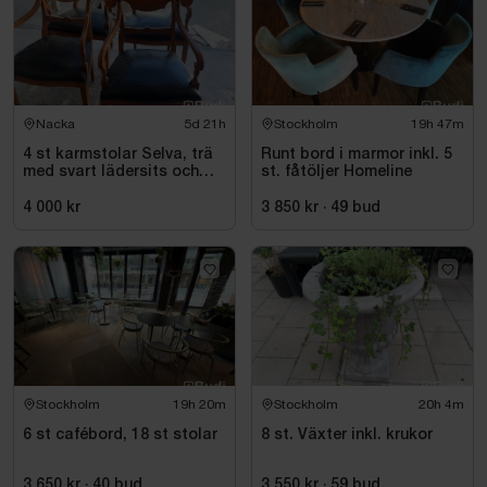
Nacka
5d 21h
Stockholm
19h 47m
4 st karmstolar Selva, trä
Runt bord i marmor inkl. 5
med svart lädersits och
st. fåtöljer Homeline
nitar
4 000 kr
3 850 kr
·
49
bud
Stockholm
19h 20m
Stockholm
20h 4m
6 st cafébord, 18 st stolar
8 st. Växter inkl. krukor
3 650 kr
·
40
bud
3 550 kr
·
59
bud