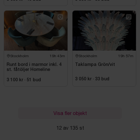
Stockholm
19h 43m
Stockholm
19h 57m
Runt bord i marmor inkl. 4
Taklampa Grön/vit
st. fåtöljer Homeline
3 050 kr
·
33
bud
3 100 kr
·
51
bud
Visa fler objekt
12 av 135 st