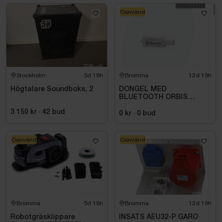
Oanvänd
Stockholm
3d 18h
Bromma
12d 19h
Högtalare Soundboks, 2
DONGEL MED
BLUETOOTH ORBIS
709971
3 150 kr
·
42
bud
0 kr
·
0
bud
Oanvänd
Oanvänd
Bromma
5d 18h
Bromma
12d 19h
Robotgräsklippare
INSATS AEU32-P GARO