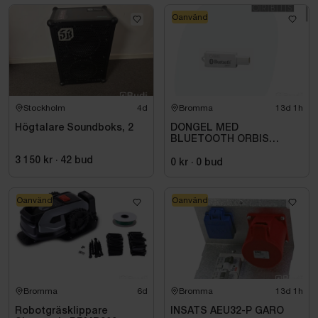
Oanvänd
Stockholm
4d
Bromma
13d 1h
Högtalare Soundboks, 2
DONGEL MED
BLUETOOTH ORBIS
709971
3 150 kr
·
42
bud
0 kr
·
0
bud
Oanvänd
Oanvänd
Bromma
6d
Bromma
13d 1h
Robotgräsklippare
INSATS AEU32-P GARO