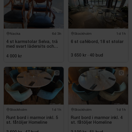
Nacka
6d 3h
Stockholm
1d 1h
4 st karmstolar Selva, trä
6 st cafébord, 18 st stolar
med svart lädersits och
nitar
3 650 kr
·
40
bud
4 000 kr
Stockholm
1d 1h
Stockholm
1d 1h
Runt bord i marmor inkl. 5
Runt bord i marmor inkl. 4
st. fåtöljer Homeline
st. fåtöljer Homeline