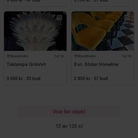
3 600 kr
·
47
bud
3 100 kr
·
51
bud
Stockholm
1d 1h
Stockholm
1d 1h
Taklampa Grön/vit
8 st. Stolar Homeline
3 050 kr
·
33
bud
2 850 kr
·
37
bud
Visa fler objekt
12 av 135 st