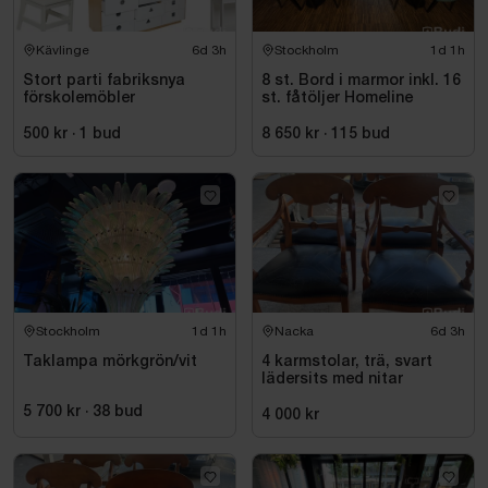
Kävlinge
6d 3h
Stockholm
1d 1h
Stort parti fabriksnya
8 st. Bord i marmor inkl. 16
förskolemöbler
st. fåtöljer Homeline
500 kr
·
1
bud
8 650 kr
·
115
bud
Stockholm
1d 1h
Nacka
6d 3h
Taklampa mörkgrön/vit
4 karmstolar, trä, svart
lädersits med nitar
5 700 kr
·
38
bud
4 000 kr