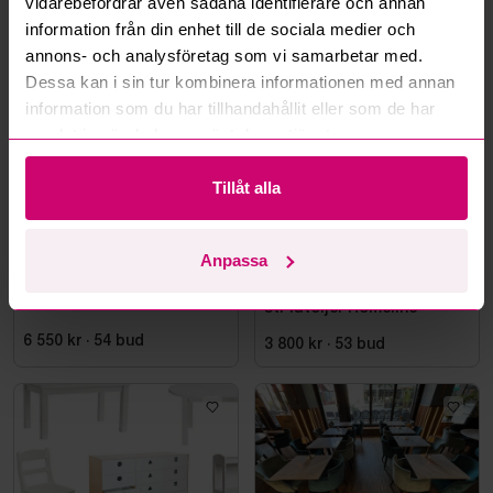
vidarebefordrar även sådana identifierare och annan
information från din enhet till de sociala medier och
Mer från samma kategori
annons- och analysföretag som vi samarbetar med.
Dessa kan i sin tur kombinera informationen med annan
information som du har tillhandahållit eller som de har
samlat in när du har använt deras tjänster.
Tillåt alla
Anpassa
Stockholm
1d 1h
Stockholm
1d 1h
Taklampa orange/vit
Runt bord i marmor inkl. 4
st. fåtöljer Homeline
6 550 kr
·
54
bud
3 800 kr
·
53
bud