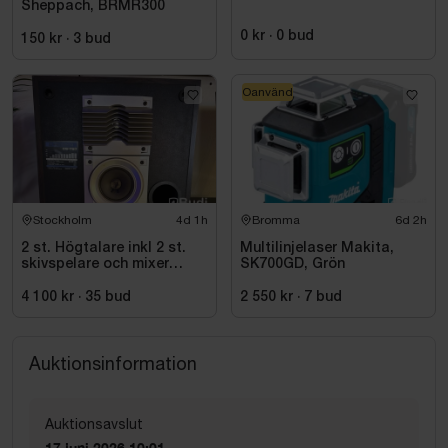
Sheppach, BRMR300
0 kr
·
0
bud
150 kr
·
3
bud
Oanvänd
Stockholm
4d 1h
Bromma
6d 2h
2 st. Högtalare inkl 2 st.
Multilinjelaser Makita,
skivspelare och mixer
SK700GD, Grön
Pioneer
4 100 kr
·
35
bud
2 550 kr
·
7
bud
Auktionsinformation
Auktionsavslut
17 juni 2026 10:01