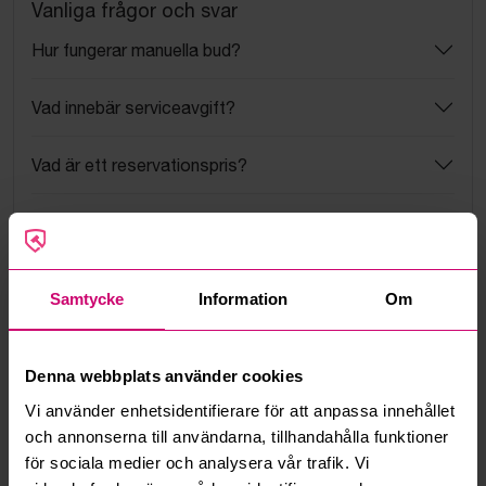
Vanliga frågor och svar
Hur fungerar manuella bud?
Vad innebär serviceavgift?
Vad är ett reservationspris?
Hur fungerar maxbud?
Hur fungerar budmotorn?
Samtycke
Information
Om
Kan jag ångra ett bud?
Denna webbplats använder cookies
Kan ni frakta mina vunna objekt?
Vi använder enhetsidentifierare för att anpassa innehållet
och annonserna till användarna, tillhandahålla funktioner
Läs fler frågor och svar
för sociala medier och analysera vår trafik. Vi