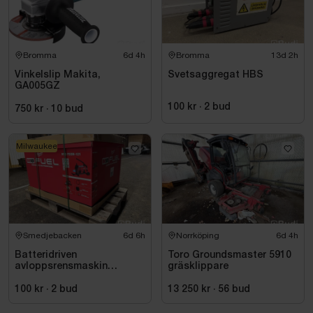
Bromma
6d 4h
Bromma
13d 2h
Vinkelslip Makita,
Svetsaggregat HBS
GA005GZ
100 kr
·
2
bud
750 kr
·
10
bud
Milwaukee
Smedjebacken
6d 6h
Norrköping
6d 4h
Batteridriven
Toro Groundsmaster 5910
avloppsrensmaskin
gräsklippare
Milwaukee M18 FUEL M18
FSSM-121 | Oanvänd
100 kr
·
2
bud
13 250 kr
·
56
bud