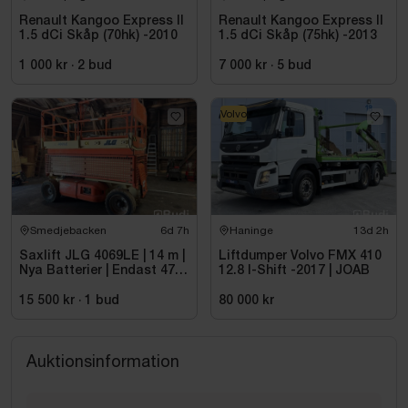
Renault Kangoo Express II
Renault Kangoo Express II
1.5 dCi Skåp (70hk) -2010
1.5 dCi Skåp (75hk) -2013
1 000 kr
·
2
bud
7 000 kr
·
5
bud
Volvo
Smedjebacken
6d 7h
Haninge
13d 2h
Saxlift JLG 4069LE | 14 m |
Liftdumper Volvo FMX 410
Nya Batterier | Endast 475
12.8 I-Shift -2017 | JOAB
h
15 500 kr
·
1
bud
80 000 kr
Auktionsinformation