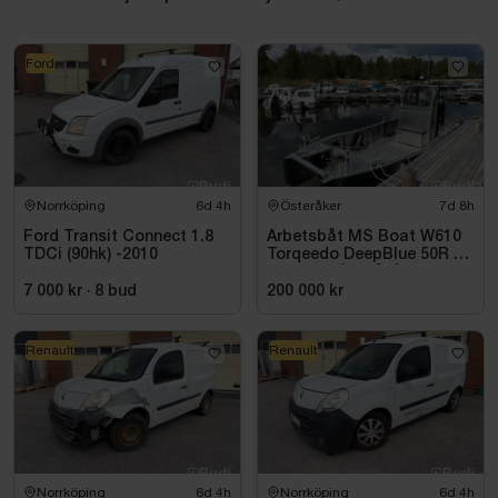
Ford
Norrköping
6d 4h
Österåker
7d 8h
Ford Transit Connect 1.8
Arbetsbåt MS Boat W610
TDCi (90hk) -2010
Torqeedo DeepBlue 50R 50
kW -2024 | Elbåt | 6,00
meter
7 000 kr
·
8
bud
200 000 kr
Renault
Renault
Norrköping
6d 4h
Norrköping
6d 4h