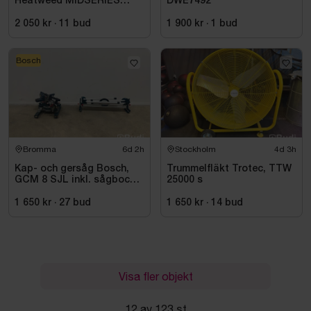
Heatweed MIDSERIES
DWE7492
22/8, -2015
2 050 kr
·
11
bud
1 900 kr
·
1
bud
Bosch
Bromma
6d 2h
Stockholm
4d 3h
Kap- och gersåg Bosch,
Trummelfläkt Trotec, TTW
GCM 8 SJL inkl. sågbock
25000 s
Bosch, GTA 2500
1 650 kr
·
27
bud
1 650 kr
·
14
bud
Visa fler objekt
12 av 123 st