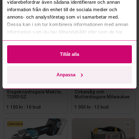
vidarebefordrar även sådana identifierare och annan
information från din enhet till de sociala medier och
annons- och analysföretag som vi samarbetar med.
Mer från samma kategori
Dessa kan i sin tur kombinera informationen med annan
information som du har tillhandahållit eller som de har
samlat in när du har använt deras tjänster.
Oanvänd
Milwaukee
Tillåt alla
Anpassa
Bromma
6d 4h
Bromma
13d 2h
Slagskruvdragare Makita,
Cirkelsåg och
TD001GZ
Mutterdragare Milwaukee
1 150 kr
·
10
bud
1 050 kr
·
12
bud
Oanvänd