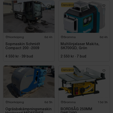
Oanvänd
Norrköping
6d 4h
Bromma
6d 4h
Sopmaskin Schmidt
Multilinjelaser Makita,
Compact 200 -2009
SK700GD, Grön
4 550 kr
·
39
bud
2 550 kr
·
7
bud
Oanvänd
Norrköping
6d 5h
Bromma
13d 3h
Ogräsbekämpningsmaskin
BORDSÅG 250MM