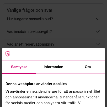
Vanliga frågor och svar
Hur fungerar manuella bud?
Vad innebär serviceavgift?
Vad är ett reservationspris?
Hur fungerar maxbud?
Samtycke
Information
Om
Hur fungerar budmotorn?
Kan jag ångra ett bud?
Denna webbplats använder cookies
Vi använder enhetsidentifierare för att anpassa innehållet
Kan ni frakta mina vunna objekt?
och annonserna till användarna, tillhandahålla funktioner
för sociala medier och analysera vår trafik. Vi
Läs fler frågor och svar