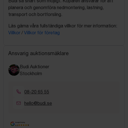
Budi så snart som möjligt. Köparen ansvarar för att
planera och genomföra nedmontering, lastning,
transport och bortforsling.
Läs gärna våra fullständiga villkor för mer information:
Villkor
/
Villkor för företag
Ansvarig auktionsmäklare
Budi Auktioner
Stockholm
08-20 65 55
hello@budi.se
Google Rating
4.5