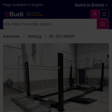
Hoppa till innehåll
Textbaserad (markdown) version av denna sida
×
Page available in English
Switch to English
Google Rating
4.5
Logga in
Sök
Sök
Auktioner
Verktyg
ID: 32/140659
Föregående
Näst