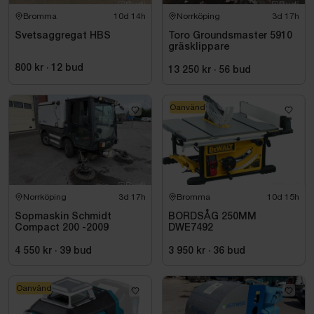
Bromma
10d 14h
Norrköping
3d 17h
Svetsaggregat HBS
Toro Groundsmaster 5910
gräsklippare
800 kr
·
12
bud
13 250 kr
·
56
bud
Oanvänd
Norrköping
3d 17h
Bromma
10d 15h
Sopmaskin Schmidt
BORDSÅG 250MM
Compact 200 -2009
DWE7492
4 550 kr
·
39
bud
3 950 kr
·
36
bud
Oanvänd