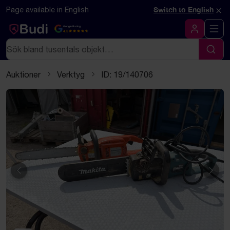
Hoppa till innehåll
Textbaserad (markdown) version av denna sida
×
Page available in English
Switch to English
Google Rating
4.5
Logga in
Sök
Sök
Auktioner
Verktyg
ID: 19/140706
Föregående
Näst