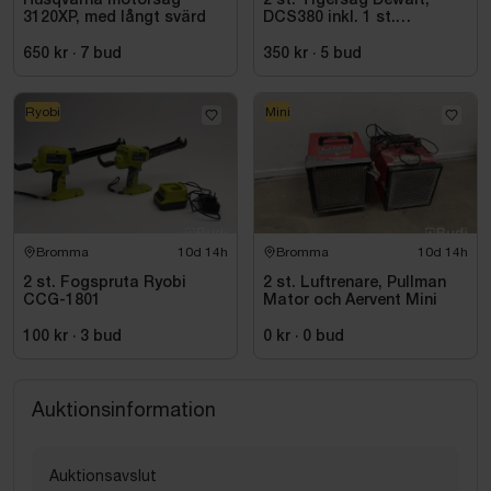
Husqvarna motorsåg
2 st. Tigersåg Dewalt,
3120XP, med långt svärd
DCS380 inkl. 1 st.
Vinkelslip Dewalt, DC411
650 kr
·
7
bud
350 kr
·
5
bud
Ryobi
Mini
Bromma
10d 14h
Bromma
10d 14h
2 st. Fogspruta Ryobi
2 st. Luftrenare, Pullman
CCG-1801
Mator och Aervent Mini
100 kr
·
3
bud
0 kr
·
0
bud
Auktionsinformation
Auktionsavslut