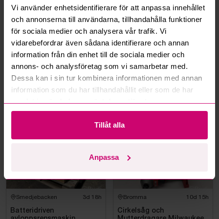
Vi använder enhetsidentifierare för att anpassa innehållet
Kan jag ångra ett bud?
och annonserna till användarna, tillhandahålla funktioner
för sociala medier och analysera vår trafik. Vi
Kan ni frakta mina vunna objekt?
vidarebefordrar även sådana identifierare och annan
information från din enhet till de sociala medier och
Läs fler frågor och svar
annons- och analysföretag som vi samarbetar med.
Dessa kan i sin tur kombinera informationen med annan
information som du har tillhandahållit eller som de har
samlat in när du har använt deras tjänster.
Mer från samma kategori
Tillåt alla
Milwaukee
Milwaukee
Anpassa
Smedjebacken
3d 18h
Bromma
10d 15h
Batteridriven
Cirkelsåg och
avloppsrensmaskin
Mutterdragare Milwaukee