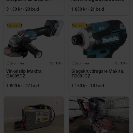
Milwaukee M18 FUEL M18
FSSM-121 | Oanvänd
3 150 kr
·
23
bud
1 850 kr
·
21
bud
Oanvänd
Oanvänd
Bromma
3d 16h
Bromma
3d 16h
Vinkelslip Makita,
Slagskruvdragare Makita,
GA005GZ
TD001GZ
1 600 kr
·
27
bud
1 150 kr
·
10
bud