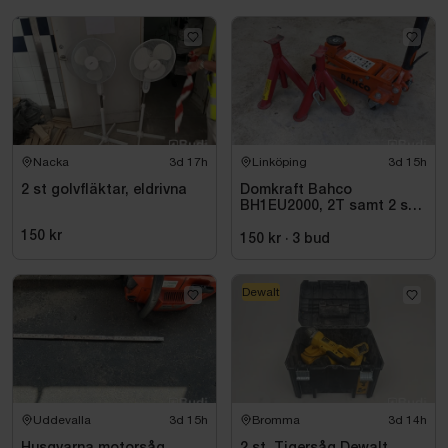
Nacka
3d 17h
Linköping
3d 15h
2 st golvfläktar, eldrivna
Domkraft Bahco
BH1EU2000, 2T samt 2 st
pallbockar
150 kr
150 kr
·
3
bud
Dewalt
Uddevalla
3d 15h
Bromma
3d 14h