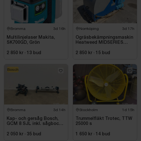
Bromma
3d 16h
Norrköping
3d 17h
Multilinjelaser Makita,
Ogräsbekämpningsmaskin
SK700GD, Grön
Heatweed MIDSERIES
22/8, -2015
2 850 kr
·
13
bud
2 850 kr
·
15
bud
Bosch
Bromma
3d 14h
Stockholm
1d 15h
Kap- och gersåg Bosch,
Trummelfläkt Trotec, TTW
GCM 8 SJL inkl. sågbock
25000 s
Bosch, GTA 2500
2 050 kr
·
35
bud
1 650 kr
·
14
bud