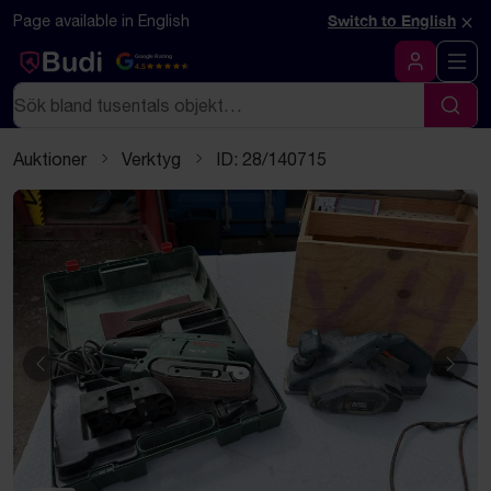
Hoppa till innehåll
Textbaserad (markdown) version av denna sida
×
Page available in English
Switch to English
Google Rating
4.5
Logga in
Sök
Sök
Auktioner
Verktyg
ID: 28/140715
Föregående
Näst