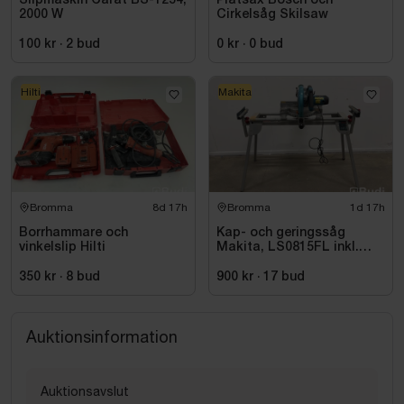
Slipmaskin Carat BS-1254,
Plåtsax Bosch och
2000 W
Cirkelsåg Skilsaw
100 kr
·
2
bud
0 kr
·
0
bud
Hilti
Makita
Bromma
8d 17h
Bromma
1d 17h
Borrhammare och
Kap- och geringssåg
vinkelslip Hilti
Makita, LS0815FL inkl.
stativ med sidostöd
Bosch, GTA 2600
350 kr
·
8
bud
900 kr
·
17
bud
Auktionsinformation
Auktionsavslut