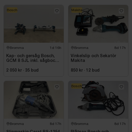
Bosch
Makita
Bromma
1d 16h
Bromma
8d 17h
Kap- och gersåg Bosch,
Vinkelslip och Sekatör
GCM 8 SJL inkl. sågbock
Makita
Bosch, GTA 2500
2 050 kr
·
35
bud
850 kr
·
12
bud
Bosch
Bromma
8d 17h
Bromma
8d 17h