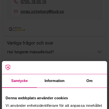
0705-18 00 16
jonas.osterberg@budi.se
Google Rating
4.5
Vanliga frågor och svar
Hur fungerar manuella bud?
Vad innebär serviceavgift?
Vad är ett reservationspris?
Samtycke
Information
Om
Hur fungerar maxbud?
Denna webbplats använder cookies
Hur fungerar budmotorn?
Vi använder enhetsidentifierare för att anpassa innehållet