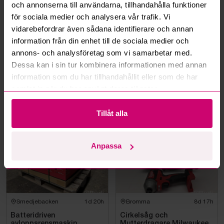
och annonserna till användarna, tillhandahålla funktioner
Kan jag ångra ett bud?
för sociala medier och analysera vår trafik. Vi
vidarebefordrar även sådana identifierare och annan
information från din enhet till de sociala medier och
Kan ni frakta mina vunna objekt?
annons- och analysföretag som vi samarbetar med.
Dessa kan i sin tur kombinera informationen med annan
Läs fler frågor och svar
information som du har tillhandahållit eller som de har
samlat in när du har använt deras tjänster.
Mer från samma kategori
Tillåt alla
Milwaukee
Milwaukee
Anpassa
Smedjebacken
1d 20h
Bromma
8d 17h
Batteridriven
Cirkelsåg och
avloppsrensmaskin
Mutterdragare Milwaukee