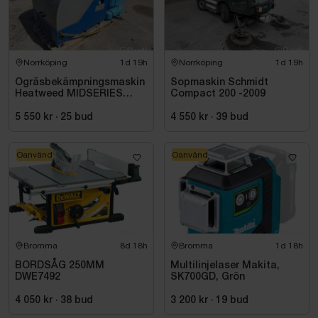
Norrköping
1d 19h
Norrköping
1d 19h
Ogräsbekämpningsmaskin
Sopmaskin Schmidt
Heatweed MIDSERIES
Compact 200 -2009
22/8, -2015
5 550 kr
·
25
bud
4 550 kr
·
39
bud
Oanvänd
Oanvänd
Bromma
8d 18h
Bromma
1d 18h
BORDSÅG 250MM
Multilinjelaser Makita,
DWE7492
SK700GD, Grön
4 050 kr
·
38
bud
3 200 kr
·
19
bud