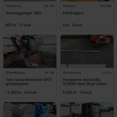
Bromma
8d 16h
Malmö
15d 20h
Svetsaggregat HBS
Palldragare
800 kr
·
12
bud
0 kr
·
0
bud
Norrköping
1d 19h
Uddevalla
1d 17h
Toro Groundsmaster 5910
Husqvarna motorsåg
gräsklippare
3120XP, med långt svärd
14 350 kr
·
64
bud
6 050 kr
·
16
bud