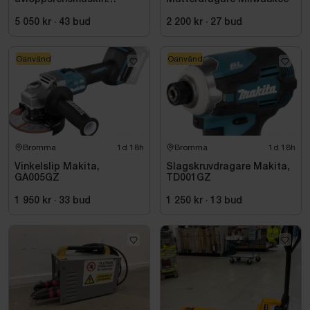
Milwaukee M18 FUEL M18
FSSM-121 | Oanvänd
5 050 kr
·
43
bud
2 200 kr
·
27
bud
Oanvänd
Oanvänd
Bromma
1d 18h
Bromma
1d 18h
Vinkelslip Makita,
Slagskruvdragare Makita,
GA005GZ
TD001GZ
1 950 kr
·
33
bud
1 250 kr
·
13
bud