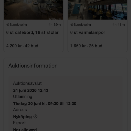
Stockholm
4h 39m
Stockholm
4h 41m
6 st cafébord, 18 st stolar
6 st värmelampor
4 200 kr
·
42
bud
1 650 kr
·
25
bud
Auktionsinformation
Auktionsavslut
24 juni 2026 12:43
Utlämning
Tisdag 30 juni kl. 09:30 till 13:30
Adress
Nyköping
Export
Not allowed