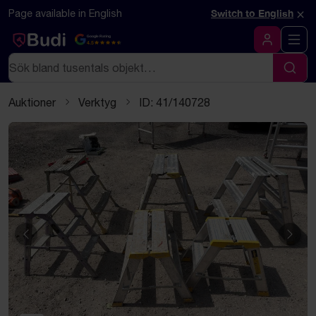
Hoppa till innehåll
Textbaserad (markdown) version av denna sida
×
Page available in English
Switch to English
Google Rating
4.5
Logga in
Sök
Sök
Auktioner
Verktyg
ID: 41/140728
Föregående
Näst