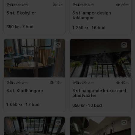
Stockholm
3d 4h
Stockholm
5h 26m
6 st. Skohyllor
6 st lampor design
taklampor
350 kr
·
7
bud
1 250 kr
·
16
bud
Stockholm
5h 19m
Stockholm
4h 40m
6 st. Klädhängare
6 st hängande krukor med
plastväxter
1 050 kr
·
17
bud
650 kr
·
10
bud