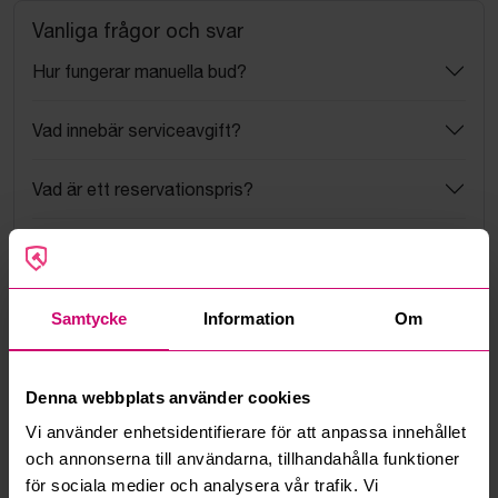
Vanliga frågor och svar
Hur fungerar manuella bud?
Vad innebär serviceavgift?
Vad är ett reservationspris?
Hur fungerar maxbud?
Hur fungerar budmotorn?
Samtycke
Information
Om
Kan jag ångra ett bud?
Denna webbplats använder cookies
Kan ni frakta mina vunna objekt?
Vi använder enhetsidentifierare för att anpassa innehållet
och annonserna till användarna, tillhandahålla funktioner
Läs fler frågor och svar
för sociala medier och analysera vår trafik. Vi