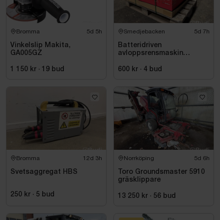
Bromma
5d 5h
Smedjebacken
5d 7h
Vinkelslip Makita,
Batteridriven
GA005GZ
avloppsrensmaskin
Milwaukee M18 FUEL M18
FSSM-121 | Oanvänd
1 150 kr
·
19
bud
600 kr
·
4
bud
Bromma
12d 3h
Norrköping
5d 6h
Svetsaggregat HBS
Toro Groundsmaster 5910
gräsklippare
250 kr
·
5
bud
13 250 kr
·
56
bud