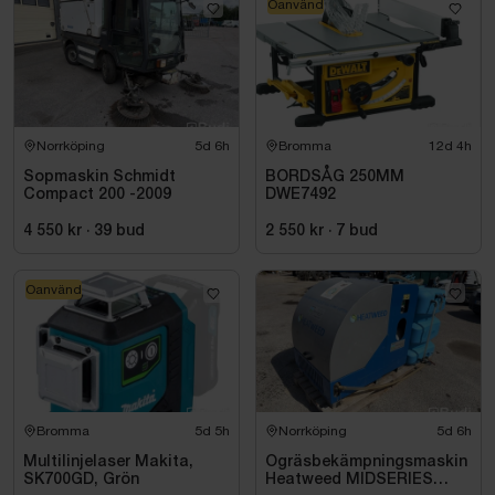
Oanvänd
Norrköping
5d 6h
Bromma
12d 4h
Sopmaskin Schmidt
BORDSÅG 250MM
Compact 200 -2009
DWE7492
4 550 kr
·
39
bud
2 550 kr
·
7
bud
Oanvänd
Bromma
5d 5h
Norrköping
5d 6h
Multilinjelaser Makita,
Ogräsbekämpningsmaskin
SK700GD, Grön
Heatweed MIDSERIES