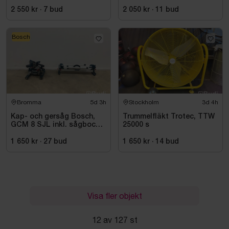
22/8, -2015
2 550 kr
·
7
bud
2 050 kr
·
11
bud
Bosch
Bromma
5d 3h
Stockholm
3d 4h
Kap- och gersåg Bosch,
Trummelfläkt Trotec, TTW
GCM 8 SJL inkl. sågbock
25000 s
Bosch, GTA 2500
1 650 kr
·
27
bud
1 650 kr
·
14
bud
Visa fler objekt
12 av 127 st