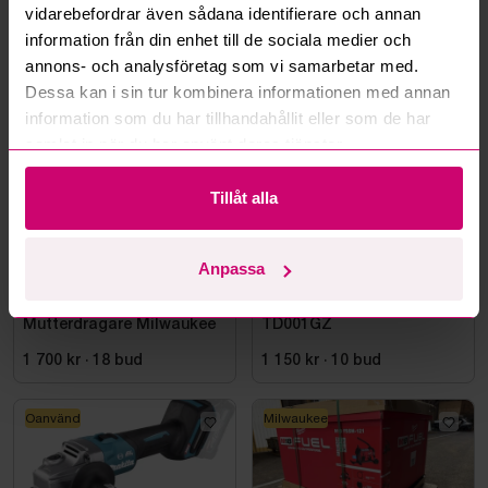
vidarebefordrar även sådana identifierare och annan
information från din enhet till de sociala medier och
Mer från samma kategori
annons- och analysföretag som vi samarbetar med.
Dessa kan i sin tur kombinera informationen med annan
information som du har tillhandahållit eller som de har
Milwaukee
Oanvänd
samlat in när du har använt deras tjänster.
Tillåt alla
Anpassa
Bromma
12d 4h
Bromma
5d 5h
Cirkelsåg och
Slagskruvdragare Makita,
Mutterdragare Milwaukee
TD001GZ
1 700 kr
·
18
bud
1 150 kr
·
10
bud
Oanvänd
Milwaukee