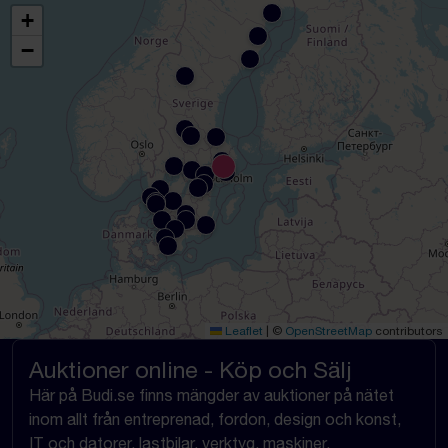
+
−
Leaflet
|
©
OpenStreetMap
contributors
Auktioner online - Köp och Sälj
Här på Budi.se finns mängder av auktioner på nätet
inom allt från entreprenad, fordon, design och konst,
IT och datorer, lastbilar, verktyg, maskiner,