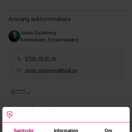
Ansvarig auktionsmäklare
Jonas Österberg
Katrineholm, Södermanland
0705-18 00 16
jonas.osterberg@budi.se
Google Rating
4.5
Vanliga frågor och svar
Hur fungerar manuella bud?
Samtycke
Information
Om