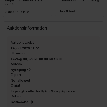
Vikplog Pronar PUV 2800
Frontvikt 3-punkt | 800 kg
-2015
0 kr
·
0
bud
7 000 kr
·
3
bud
Auktionsinformation
Auktionsavslut
24 juni 2026 12:58
Utlämning
Tisdag 30 juni kl. 09:30 till 13:30
Adress
Nyköping
Export
Not allowed
Övrigt
Ingen lyft- eller lasthjälp finns på platsen.
Säljare
Konkursbo