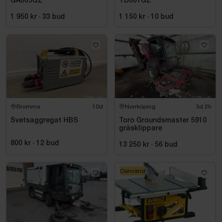
GA005GZ
TD001GZ
1 950 kr
·
33
bud
1 150 kr
·
10
bud
Bromma
10d
Norrköping
3d 2h
Svetsaggregat HBS
Toro Groundsmaster 5910
gräsklippare
800 kr
·
12
bud
13 250 kr
·
56
bud
Oanvänd