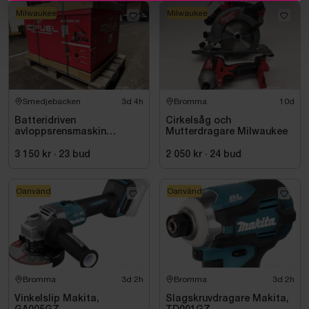
Milwaukee
Milwaukee
Smedjebacken
3d 4h
Bromma
10d
Batteridriven
Cirkelsåg och
avloppsrensmaskin
Mutterdragare Milwaukee
Milwaukee M18 FUEL M18
FSSM-121 | Oanvänd
3 150 kr
·
23
bud
2 050 kr
·
24
bud
Oanvänd
Oanvänd
Bromma
3d 2h
Bromma
3d 2h
Vinkelslip Makita,
Slagskruvdragare Makita,