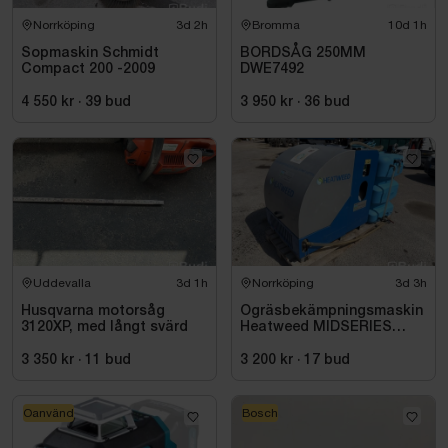
Norrköping
3d 2h
Bromma
10d 1h
Sopmaskin Schmidt
BORDSÅG 250MM
Compact 200 -2009
DWE7492
4 550 kr
·
39
bud
3 950 kr
·
36
bud
Uddevalla
3d 1h
Norrköping
3d 3h
Husqvarna motorsåg
Ogräsbekämpningsmaskin
3120XP, med långt svärd
Heatweed MIDSERIES
22/8, -2015
3 350 kr
·
11
bud
3 200 kr
·
17
bud
Oanvänd
Bosch