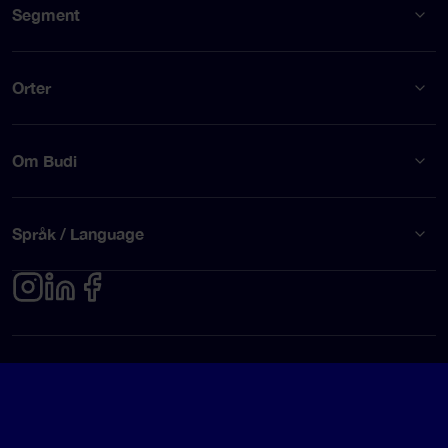
Segment
Orter
Om Budi
Språk / Language
Integritetspolicy
Användarvillkor
© Budi AB 2026