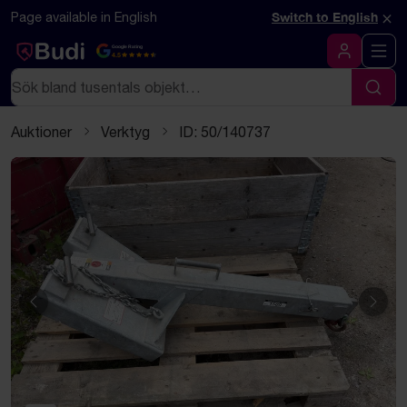
Hoppa till innehåll
Textbaserad (markdown) version av denna sida
×
Page available in English
Switch to English
Google Rating
4.5
Logga in
Sök
Sök
Auktioner
Verktyg
ID: 50/140737
Föregående
Näst