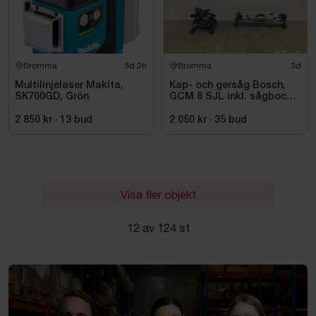
Bromma
3d 2h
Bromma
3d
Multilinjelaser Makita,
Kap- och gersåg Bosch,
SK700GD, Grön
GCM 8 SJL inkl. sågbock
Bosch, GTA 2500
2 850 kr
·
13
bud
2 050 kr
·
35
bud
Visa fler objekt
12 av 124 st