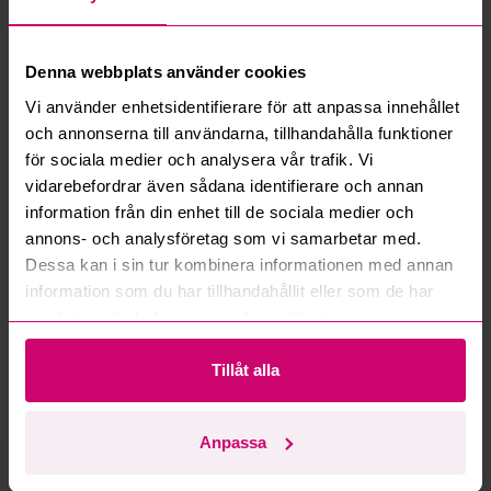
Vad innebär serviceavgift?
Vad är ett reservationspris?
Denna webbplats använder cookies
Vi använder enhetsidentifierare för att anpassa innehållet
Hur fungerar maxbud?
och annonserna till användarna, tillhandahålla funktioner
för sociala medier och analysera vår trafik. Vi
Hur fungerar budmotorn?
vidarebefordrar även sådana identifierare och annan
information från din enhet till de sociala medier och
annons- och analysföretag som vi samarbetar med.
Kan jag ångra ett bud?
Dessa kan i sin tur kombinera informationen med annan
information som du har tillhandahållit eller som de har
Kan ni frakta mina vunna objekt?
samlat in när du har använt deras tjänster.
Läs fler frågor och svar
Tillåt alla
Mer från samma kategori
Anpassa