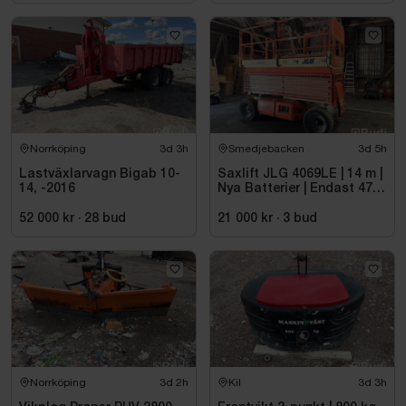
Norrköping
3d 3h
Smedjebacken
3d 5h
Lastväxlarvagn Bigab 10-
Saxlift JLG 4069LE | 14 m |
14, -2016
Nya Batterier | Endast 475
h
52 000 kr
·
28
bud
21 000 kr
·
3
bud
Norrköping
3d 2h
Kil
3d 3h