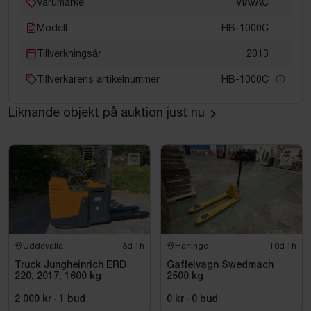
Varumärke
VIAVAC
Modell
HB-1000C
Tillverkningsår
2013
Tillverkarens artikelnummer
HB-1000C
Liknande objekt på auktion just nu
Uddevalla
3d 1h
Haninge
10d 1h
Truck Jungheinrich ERD
Gaffelvagn Swedmach
220, 2017, 1600 kg
2500 kg
2 000 kr
·
1
bud
0 kr
·
0
bud