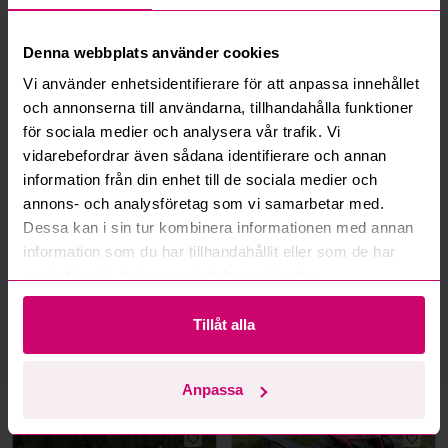
Läs fler frågor och svar
Denna webbplats använder cookies
Vi använder enhetsidentifierare för att anpassa innehållet
och annonserna till användarna, tillhandahålla funktioner
Mer från samma kategori
för sociala medier och analysera vår trafik. Vi
vidarebefordrar även sådana identifierare och annan
information från din enhet till de sociala medier och
annons- och analysföretag som vi samarbetar med.
Dessa kan i sin tur kombinera informationen med annan
information som du har tillhandahållit eller som de har
samlat in när du har använt deras tjänster.
Haninge
2d 13h
Leksand
2d 15h
Tillåt alla
Skåpsläp Cheval Liberté
Range Rover Fifty
C500 Pullman V2 -2018 |
Anniversary - 2021 – 1 av
Nybesiktigad
1970 – Autobiography –
Diesel – Fullutrustad
30 500 kr
·
13
bud
251 000 kr
·
285
bud
Anpassa