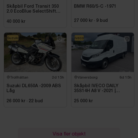
Skåpbil Ford Transit 350
BMW R60/5-C -1971
2.0 EcoBlue SelectShift
-2021
27 000 kr
·
9
bud
40 000 kr
Suzuki
Iveco
Trollhättan
2d 15h
Vänersborg
8d 15h
Suzuki DL650A -2009 ABS
Skåpbil IVECO DAILY
Låg
35S14H A8 V -2021 |
DIESEL
26 000 kr
·
22
bud
25 000 kr
Visa fler objekt