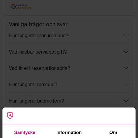
Google Rating
4.5
Vanliga frågor och svar
Hur fungerar manuella bud?
Vad innebär serviceavgift?
Vad är ett reservationspris?
Hur fungerar maxbud?
Hur fungerar budmotorn?
Kan jag ångra ett bud?
Samtycke
Information
Om
Kan ni frakta mina vunna objekt?