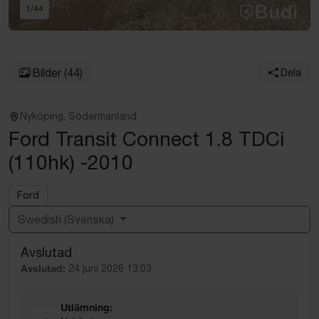
1
/
44
Bilder
(44)
Dela
Nyköping, Södermanland
Ford Transit Connect 1.8 TDCi
(110hk) -2010
Ford
Swedish (Svenska)
Avslutad
Powered by
Translate
Avslutad:
24 juni 2026 13:03
Utlämning: