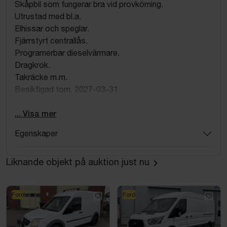
Skåpbil som fungerar bra vid provkörning.
Utrustad med bl.a.
Elhissar och speglar.
Fjärrstyrt centrallås.
Programerbar dieselvärmare.
Dragkrok.
Takräcke m.m.
Besiktigad tom. 2027-03-31
Kända fel/brister: spricka i vindruta (ej i siktfält), repor,
... Visa mer
skav och inbuktningar förekommer, lite missljud från
Egenskaper
framvagn vid guppig väg, kod till radio saknas, indikerar
för service, dieselvärmare startar ej vid test, färddator
inställd på Polska, en fjärrnyckeln fungerar ej. Se bilder
Liknande objekt på auktion just nu
för skick i övrigt.
Ford
Ford