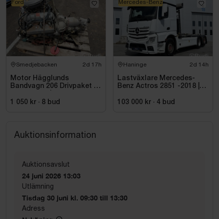
Ford
Mercedes-Benz
Smedjebacken
2d 17h
Haninge
2d 14h
Motor Hägglunds
Lastväxlare Mercedes-
Bandvagn 206 Drivpaket |
Benz Actros 2851 -2018 |
Ford 2.8 V6 | Mercedes
JOAB 20 ton
Automat | 259,9 mil
1 050 kr
·
8
bud
103 000 kr
·
4
bud
Auktionsinformation
Auktionsavslut
24 juni 2026 13:03
Utlämning
Tisdag 30 juni kl. 09:30 till 13:30
Adress