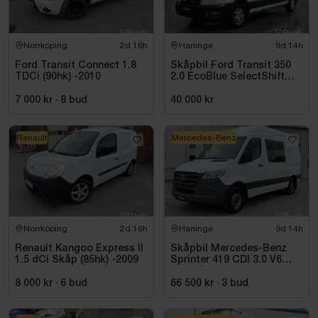
Norrköping
2d 16h
Haninge
9d 14h
Ford Transit Connect 1.8
Skåpbil Ford Transit 350
TDCi (90hk) -2010
2.0 EcoBlue SelectShift
-2021
7 000 kr
·
8
bud
40 000 kr
Renault
Mercedes-Benz
Norrköping
2d 16h
Haninge
9d 14h
Renault Kangoo Express II
Skåpbil Mercedes-Benz
1.5 dCi Skåp (85hk) -2009
Sprinter 419 CDI 3.0 V6
-2021 | C1-kort
8 000 kr
·
6
bud
66 500 kr
·
3
bud