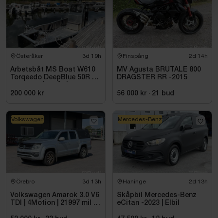
Österåker
3d 19h
Finspång
2d 14h
Arbetsbåt MS Boat W610
MV Agusta BRUTALE 800
Torqeedo DeepBlue 50R 50
DRAGSTER RR -2015
kW -2024 | Elbåt | 6,00
meter
200 000 kr
56 000 kr
·
21
bud
Volkswagen
Mercedes-Benz
Örebro
3d 13h
Haninge
2d 13h
Volkswagen Amarok 3.0 V6
Skåpbil Mercedes-Benz
TDI | 4Motion | 21997 mil |
eCitan -2023 | Elbil
2017 - Reparationsobjekt