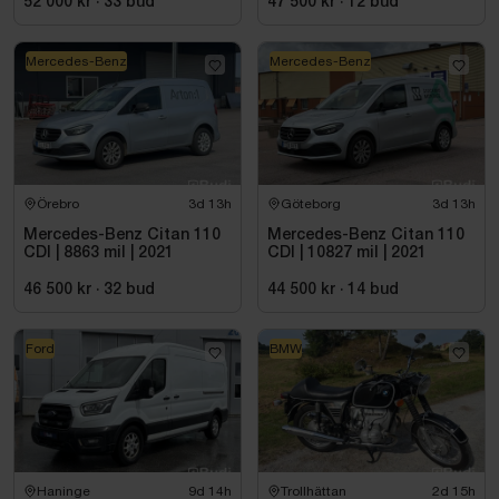
52 000 kr
·
33
bud
47 500 kr
·
12
bud
Mercedes-Benz
Mercedes-Benz
Örebro
3d 13h
Göteborg
3d 13h
Mercedes-Benz Citan 110
Mercedes-Benz Citan 110
CDI | 8863 mil | 2021
CDI | 10827 mil | 2021
46 500 kr
·
32
bud
44 500 kr
·
14
bud
Ford
BMW
Haninge
9d 14h
Trollhättan
2d 15h