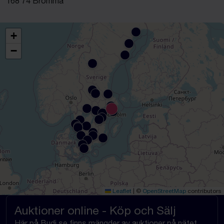
168 74 Bromma
+
−
Leaflet
|
©
OpenStreetMap
contributors
Auktioner online - Köp och Sälj
Här på Budi.se finns mängder av auktioner på nätet