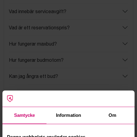
Vad innebär serviceavgift?
Vad är ett reservationspris?
Hur fungerar maxbud?
Hur fungerar budmotorn?
Kan jag ångra ett bud?
Kan ni frakta mina vunna objekt?
Läs fler frågor och svar
Samtycke
Information
Om
Mer från samma kategori
Denna webbplats använder cookies