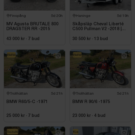
Finspång
5d 20h
Haninge
5d 19h
MV Agusta BRUTALE 800
Skåpsläp Cheval Liberté
DRAGSTER RR -2015
C500 Pullman V2 -2018 |
Nybesiktigad
43 000 kr
·
7
bud
30 500 kr
·
13
bud
BMW
BMW
Trollhättan
5d 21h
Trollhättan
5d 21h
BMW R60/5-C -1971
BMW R 90/6 -1975
25 000 kr
·
7
bud
23 000 kr
·
4
bud
Suzuki
Kia