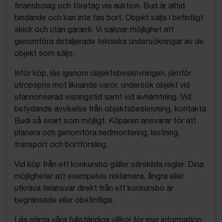
finansbolag och företag via auktion. Bud är alltid
bindande och kan inte tas bort. Objekt säljs i befintligt
skick och utan garanti. Vi saknar möjlighet att
genomföra detaljerade tekniska undersökningar av de
objekt som säljs.
Inför köp, läs igenom objektsbeskrivningen, jämför
utropspris mot liknande varor, undersök objekt vid
utannonserad visningstid samt vid avhämtning. Vid
betydande avvikelse från objektsbeskrivning, kontakta
Budi så snart som möjligt. Köparen ansvarar för att
planera och genomföra nedmontering, lastning,
transport och bortforsling.
Vid köp från ett konkursbo gäller särskilda regler. Dina
möjligheter att exempelvis reklamera, ångra eller
utkräva felansvar direkt från ett konkursbo är
begränsade eller obefintliga.
Läs gärna våra fullständiga villkor för mer information: