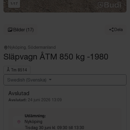
1
/
17
Bilder
(17)
Dela
Nyköping, Södermanland
Släpvagn ÅTM 850 kg -1980
Å Tm 8514
Swedish (Svenska)
Avslutad
Powered by
Translate
Avslutad:
24 juni 2026 13:09
Utlämning:
Nyköping
Tisdag 30 juni kl. 09:30 till 13:30