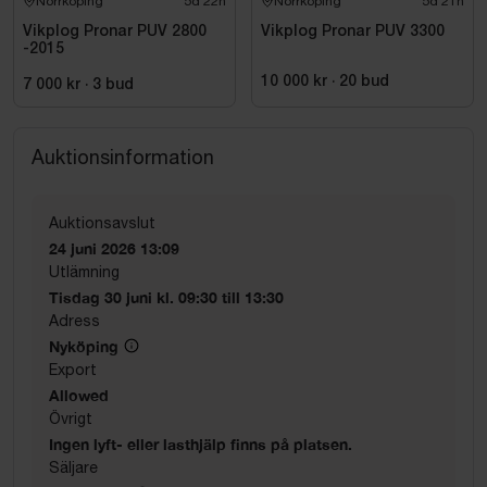
Norrköping
5d 22h
Norrköping
5d 21h
Vikplog Pronar PUV 2800
Vikplog Pronar PUV 3300
-2015
10 000 kr
·
20
bud
7 000 kr
·
3
bud
Auktionsinformation
Auktionsavslut
24 juni 2026 13:09
Utlämning
Tisdag 30 juni kl. 09:30 till 13:30
Adress
Nyköping
Export
Allowed
Övrigt
Ingen lyft- eller lasthjälp finns på platsen.
Säljare