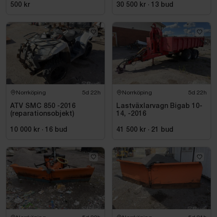
500 kr
30 500 kr
·
13
bud
Norrköping
5d 22h
Norrköping
5d 22h
ATV SMC 850 -2016
Lastväxlarvagn Bigab 10-
(reparationsobjekt)
14, -2016
10 000 kr
·
16
bud
41 500 kr
·
21
bud