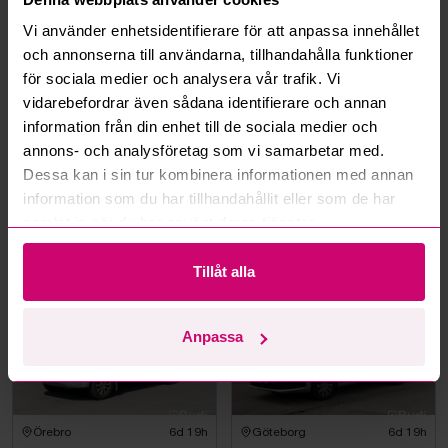
Vi använder enhetsidentifierare för att anpassa innehållet
och annonserna till användarna, tillhandahålla funktioner
för sociala medier och analysera vår trafik. Vi
vidarebefordrar även sådana identifierare och annan
information från din enhet till de sociala medier och
annons- och analysföretag som vi samarbetar med.
Dessa kan i sin tur kombinera informationen med annan
Leksand
5d 21h
Österåker
7d 1h
information som du har tillhandahållit eller som de har
Range Rover Fifty
Arbetsbåt MS Boat W610
Anniversary - 2021 – 1 av
Torqeedo DeepBlue 50R 50
samlat in när du har använt deras tjänster.
1970 – Autobiography –
kW -2024 | Elbåt | 6,00
Diesel – Fullutrustad
meter
246 500 kr
·
281
bud
200 000 kr
Tillåt alla
Volkswagen
Mercedes-Benz
Anpassa
Örebro
6d 19h
Göteborg
6d 19h