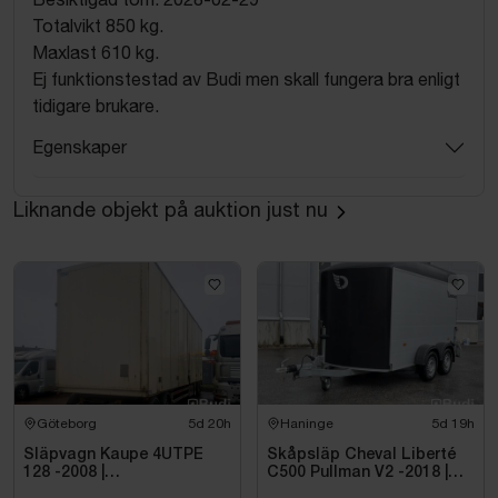
Totalvikt 850 kg.
Maxlast 610 kg.
Ej funktionstestad av Budi men skall fungera bra enligt
tidigare brukare.
Egenskaper
Liknande objekt på auktion just nu
Göteborg
5d 20h
Haninge
5d 19h
Släpvagn Kaupe 4UTPE
Skåpsläp Cheval Liberté
128 -2008 |
C500 Pullman V2 -2018 |
Reparationsobjekt
Nybesiktigad