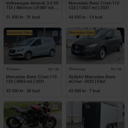
Volkswagen Amarok 3.0 V6
Mercedes-Benz Citan 110
TDI | 4Motion | 21997 mil |
CDI | 10827 mil | 2021
2017 - Reparationsobjekt
51 000 kr
·
31
bud
44 500 kr
·
14
bud
Mercedes-Benz
Mercedes-Benz
Örebro
6d 19h
Haninge
5d 19h
Mercedes-Benz Citan 110
Skåpbil Mercedes-Benz
CDI | 8863 mil | 2021
eCitan -2023 | Elbil
43 500 kr
·
26
bud
43 500 kr
·
7
bud