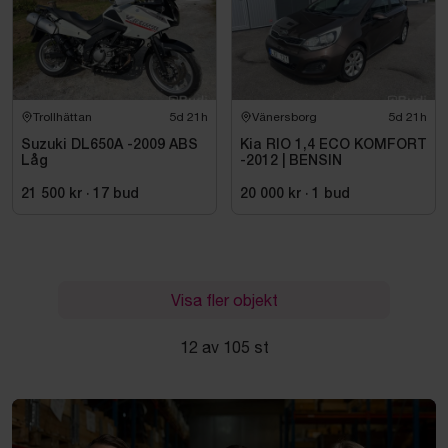
Trollhättan
5d 21h
Vänersborg
5d 21h
Suzuki DL650A -2009 ABS
Kia RIO 1,4 ECO KOMFORT
Låg
-2012 | BENSIN
21 500 kr
·
17
bud
20 000 kr
·
1
bud
Visa fler objekt
12 av 105 st