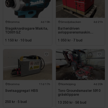
Bromma
4d 19h
Smedjebacken
4d 21h
Slagskruvdragare Makita,
Batteridriven
TD001GZ
avloppsrensmaskin
Milwaukee M18 FUEL M18
FSSM-121 | Oanvänd
1 150 kr
·
10
bud
1 050 kr
·
7
bud
Bromma
11d 17h
Norrköping
4d 20h
Svetsaggregat HBS
Toro Groundsmaster 5910
gräsklippare
250 kr
·
5
bud
13 250 kr
·
56
bud