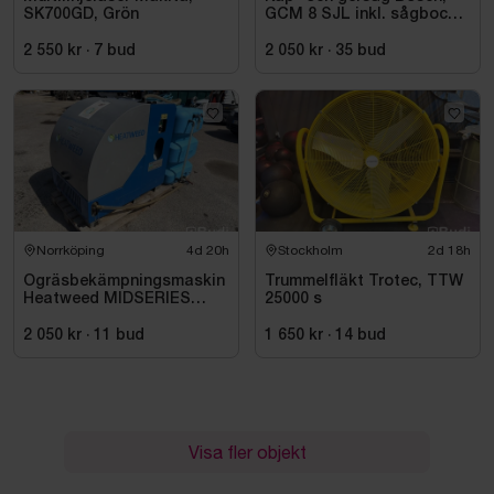
SK700GD, Grön
GCM 8 SJL inkl. sågbock
Bosch, GTA 2500
2 550 kr
·
7
bud
2 050 kr
·
35
bud
Norrköping
4d 20h
Stockholm
2d 18h
Ogräsbekämpningsmaskin
Trummelfläkt Trotec, TTW
Heatweed MIDSERIES
25000 s
22/8, -2015
2 050 kr
·
11
bud
1 650 kr
·
14
bud
Visa fler objekt