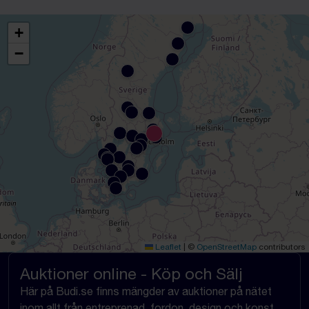
+
−
Leaflet
|
©
OpenStreetMap
contributors
Auktioner online - Köp och Sälj
Här på Budi.se finns mängder av auktioner på nätet
inom allt från entreprenad, fordon, design och konst,