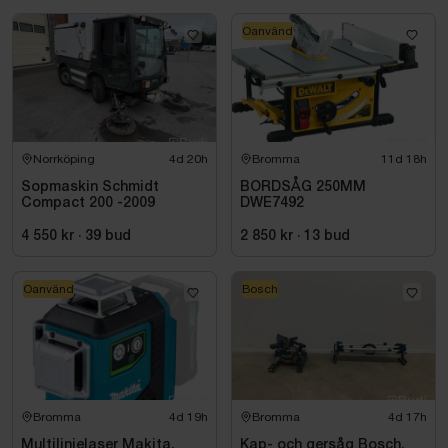
Oanvänd
Norrköping
4d 20h
Bromma
11d 18h
Sopmaskin Schmidt
BORDSÅG 250MM
Compact 200 -2009
DWE7492
4 550 kr
·
39
bud
2 850 kr
·
13
bud
Oanvänd
Bosch
Bromma
4d 19h
Bromma
4d 17h
Multilinjelaser Makita,
Kap- och gersåg Bosch,