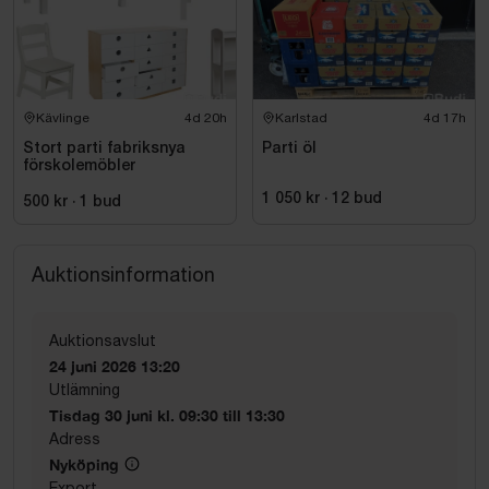
Kävlinge
4d 20h
Karlstad
4d 17h
Stort parti fabriksnya
Parti öl
förskolemöbler
1 050 kr
·
12
bud
500 kr
·
1
bud
Auktionsinformation
Auktionsavslut
24 juni 2026 13:20
Utlämning
Tisdag 30 juni kl. 09:30 till 13:30
Adress
Nyköping
Export