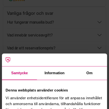
4.5
Vanliga frågor och svar
Hur fungerar manuella bud?
Vad innebär serviceavgift?
Vad är ett reservationspris?
Hur fungerar maxbud?
Samtycke
Information
Om
Hur fungerar budmotorn?
Kan jag ångra ett bud?
Denna webbplats använder cookies
Vi använder enhetsidentifierare för att anpassa innehållet
Kan ni frakta mina vunna objekt?
och annonserna till användarna, tillhandahålla funktioner