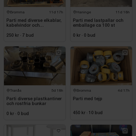
Bromma
11d 17h
Haninge
11d 18h
Parti med diverse elkablar,
Parti med lastpallar och
kabelvindor och
emballage ca 100 st
fördelningscentraler
250 kr
·
7
bud
0 kr
·
0
bud
Tranås
5d 18h
Bromma
4d 17h
Parti diverse plastkantiner
Parti med tejp
och rostfria bunkar
450 kr
·
10
bud
0 kr
·
0
bud