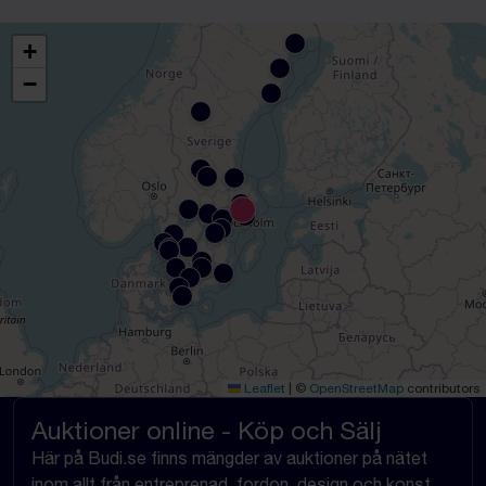
+
−
Leaflet
|
©
OpenStreetMap
contributors
Auktioner online - Köp och Sälj
Här på Budi.se finns mängder av auktioner på nätet
inom allt från entreprenad, fordon, design och konst,