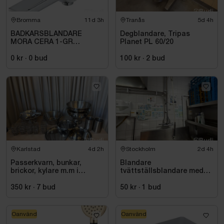
Bromma
11d 3h
Tranås
5d 4h
BADKARSBLANDARE
Degblandare, Tripas
MORA CERA 1-GR
Planet PL 60/20
BADK.BL.40C\/C, MED
OMK.PIP. ANSL NED.
0 kr
·
0
bud
100 kr
·
2
bud
256000
Karlstad
4d 2h
Stockholm
2d 4h
Passerkvarn, bunkar,
Blandare
brickor, kylare m.m i
tvättställsblandare med
rostfritt
dusch
350 kr
·
7
bud
50 kr
·
1
bud
Oanvänd
Oanvänd