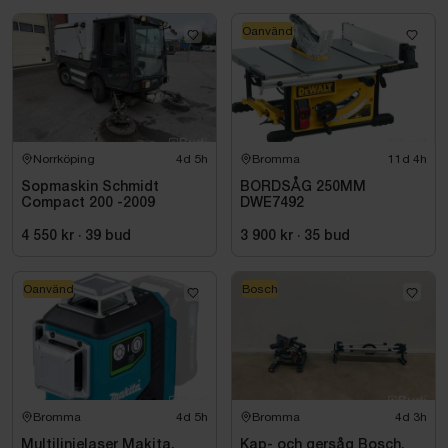
Oanvänd
Norrköping
4d 5h
Bromma
11d 4h
Sopmaskin Schmidt
BORDSÅG 250MM
Compact 200 -2009
DWE7492
4 550 kr
·
39
bud
3 900 kr
·
35
bud
Oanvänd
Bosch
Bromma
4d 5h
Bromma
4d 3h
Multilinjelaser Makita,
Kap- och gersåg Bosch,