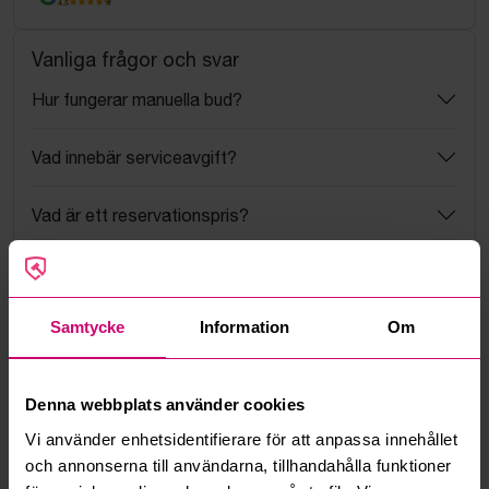
4.5
Vanliga frågor och svar
Hur fungerar manuella bud?
Vad innebär serviceavgift?
Vad är ett reservationspris?
Hur fungerar maxbud?
Samtycke
Information
Om
Hur fungerar budmotorn?
Kan jag ångra ett bud?
Denna webbplats använder cookies
Vi använder enhetsidentifierare för att anpassa innehållet
Kan ni frakta mina vunna objekt?
och annonserna till användarna, tillhandahålla funktioner