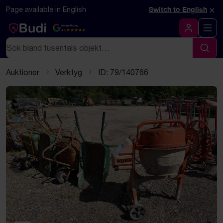
Hoppa till innehåll
Textbaserad (markdown) version av denna sida
×
Page available in English
Switch to English
Google Rating
4.5
Logga in
Sök
Sök
Auktioner
Verktyg
ID: 79/140766
Föregående
Näst