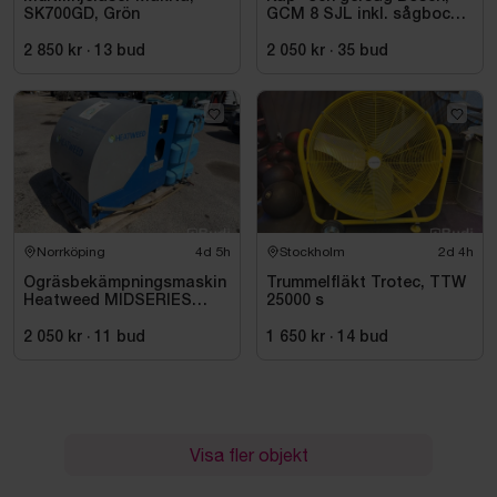
SK700GD, Grön
GCM 8 SJL inkl. sågbock
Bosch, GTA 2500
2 850 kr
·
13
bud
2 050 kr
·
35
bud
Norrköping
4d 5h
Stockholm
2d 4h
Ogräsbekämpningsmaskin
Trummelfläkt Trotec, TTW
Heatweed MIDSERIES
25000 s
22/8, -2015
2 050 kr
·
11
bud
1 650 kr
·
14
bud
Visa fler objekt