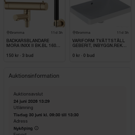
Bromma
11d 3h
Bromma
11d 3h
BADKARSBLANDARE
VARIFORM TVÄTTSTÄLL
MORA INXX II BK.BL 160
GEBERIT, INBYGGN.REKT
C\/C BB, M.VRIDPIP.
B=55.T=40.VIT\/KT
BORSTAD MÄSSING PVD
150 kr
·
3
bud
0 kr
·
0
bud
Auktionsinformation
Auktionsavslut
24 juni 2026 13:29
Utlämning
Tisdag 30 juni kl. 09:30 till 13:30
Adress
Nyköping
Export