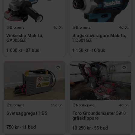
Bromma
4d 5h
Bromma
4d 5h
Vinkelslip Makita,
Slagskruvdragare Makita,
GA005GZ
TD001GZ
1 600 kr
·
27
bud
1 150 kr
·
10
bud
Bromma
11d 3h
Norrköping
4d 5h
Svetsaggregat HBS
Toro Groundsmaster 5910
gräsklippare
750 kr
·
11
bud
13 250 kr
·
56
bud