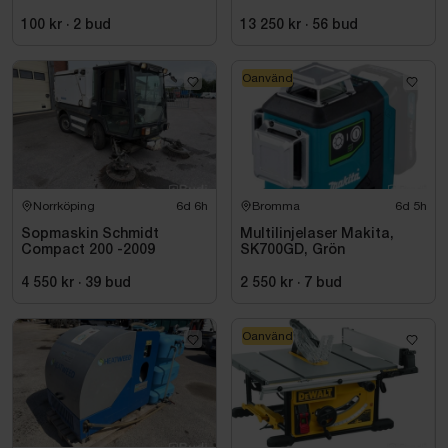
Milwaukee M18 FUEL M18
FSSM-121 | Oanvänd
100 kr
·
2
bud
13 250 kr
·
56
bud
Oanvänd
Norrköping
6d 6h
Bromma
6d 5h
Sopmaskin Schmidt
Multilinjelaser Makita,
Compact 200 -2009
SK700GD, Grön
4 550 kr
·
39
bud
2 550 kr
·
7
bud
Oanvänd