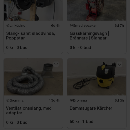
Linköping
6d 4h
Smedjebacken
6d 7h
Slang- samt sladdvinda,
Gasskärningsvagn |
Poppstar
Brännare | Slangar
0 kr
·
0
bud
0 kr
·
0
bud
Bromma
13d 4h
Bromma
6d 3h
Ventilationsslang, med
Dammsugare Kärcher
adapter
50 kr
·
1
bud
0 kr
·
0
bud