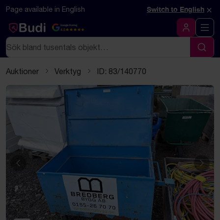
Hoppa till innehåll
Textbaserad (markdown) version av denna sida
×
Page available in English
Switch to English
Google Rating
4.5
Logga in
Sök
Sök
Auktioner
Verktyg
ID: 83/140770
Föregående
Näst