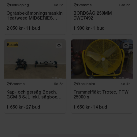
Norrköping
6d 6h
Bromma
13d 5h
Ogräsbekämpningsmaskin
BORDSÅG 250MM
Heatweed MIDSERIES
DWE7492
22/8, -2015
2 050 kr
·
11
bud
1 900 kr
·
1
bud
Bosch
Bromma
6d 3h
Stockholm
4d 4h
Kap- och gersåg Bosch,
Trummelfläkt Trotec, TTW
GCM 8 SJL inkl. sågbock
25000 s
Bosch, GTA 2500
1 650 kr
·
27
bud
1 650 kr
·
14
bud