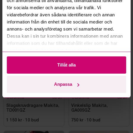
och annonserna till användarna, tillhandahålla funktioner
Kan ni frakta mina vunna objekt?
för sociala medier och analysera vår trafik. Vi
vidarebefordrar även sådana identifierare och annan
Läs fler frågor och svar
information från din enhet till de sociala medier och
annons- och analysföretag som vi samarbetar med.
Dessa kan i sin tur kombinera informationen med annan
Mer från samma kategori
information som du har tillhandahållit eller som de har
samlat in när du har använt deras tjänster.
Oanvänd
Oanvänd
Tillåt alla
Anpassa
Bromma
6d 5h
Bromma
6d 5h
Slagskruvdragare Makita,
Vinkelslip Makita,
TD001GZ
GA005GZ
1 150 kr
·
10
bud
750 kr
·
10
bud