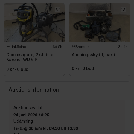
Linköping
6d 5h
Bromma
13d 4h
Dammsugare, 2 st, bl.a.
Andningsskydd, parti
Kärcher WD 6 P
0 kr
·
0
bud
0 kr
·
0
bud
Auktionsinformation
Auktionsavslut
24 juni 2026 13:25
Utlämning
Tisdag 30 juni kl. 09:30 till 13:30