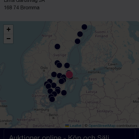
168 74 Bromma
+
−
Leaflet
|
©
OpenStreetMap
contributors
Auktioner online - Köp och Sälj