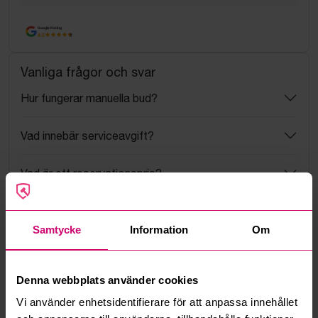
Google Rating
4.5
Vanliga frågor och svar
Hur fungerar manuella bud?
Vad innebär serviceavgift?
Vad är ett reservationspris?
Hur fungerar maxbud?
Samtycke
Information
Om
Hur fungerar budmotorn?
Denna webbplats använder cookies
Kan jag ångra ett bud?
Vi använder enhetsidentifierare för att anpassa innehållet