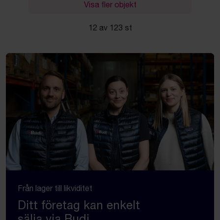
Visa fler objekt
12 av 123 st
Från lager till likviditet
Ditt företag kan enkelt
sälja via Budi