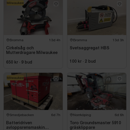
Milwaukee
Bromma
13d 4h
Bromma
13d 3h
Cirkelsåg och
Svetsaggregat HBS
Mutterdragare Milwaukee
100 kr
·
2
bud
650 kr
·
9
bud
Milwaukee
Smedjebacken
6d 7h
Norrköping
6d 6h
Batteridriven
Toro Groundsmaster 5910
avloppsrensmaskin
gräsklippare