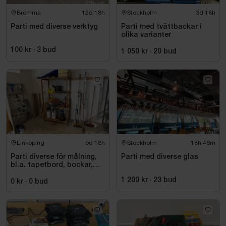
Bromma
12d 18h
Stockholm
3d 18h
Parti med diverse verktyg
Parti med tvättbackar i
olika varianter
100 kr
·
3
bud
1 050 kr
·
20
bud
Linköping
5d 18h
Stockholm
18h 46m
Parti diverse för målning,
Parti med diverse glas
bl.a. tapetbord, bockar,
trycksprutor, diverse
1 200 kr
·
23
bud
redskap
0 kr
·
0
bud