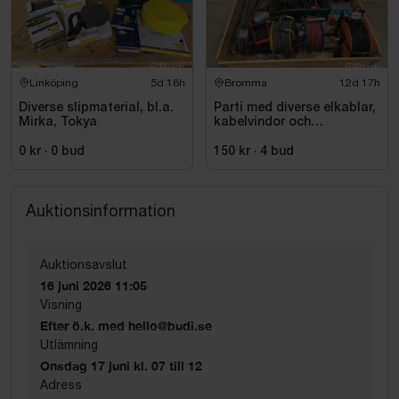
Linköping
5d 18h
Bromma
12d 17h
Diverse slipmaterial, bl.a.
Parti med diverse elkablar,
Mirka, Tokya
kabelvindor och
fördelningscentraler
0 kr
·
0
bud
150 kr
·
4
bud
Auktionsinformation
Auktionsavslut
16 juni 2026 11:05
Visning
Efter ö.k. med hello@budi.se
Utlämning
Onsdag 17 juni kl. 07 till 12
Adress