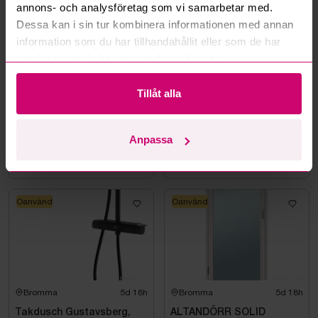
annons- och analysföretag som vi samarbetar med.
Oanvänd
Oanvänd
Dessa kan i sin tur kombinera informationen med annan
information som du har tillhandahållit eller som de har
samlat in när du har använt deras tjänster.
Tillåt alla
Bromma
5d 18h
Bromma
12d 17h
Takdusch Gustavsberg,
FÖRBRÄNNINGSTOALETT
Anpassa
Estetic Square 150 cc,
SUNWIND EL-DORADO
mattsvart
PLUS
2 550 kr
·
1
bud
2 650 kr
·
2
bud
Oanvänd
Oanvänd
Bromma
5d 18h
Bromma
5d 18h
Takdusch Gustavsberg,
ALTANDÖRR SOLID