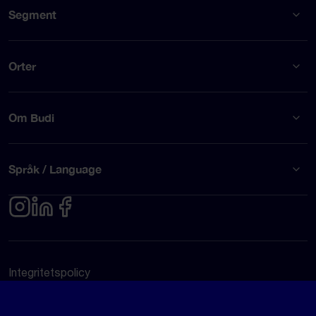
Segment
Orter
Om Budi
Språk / Language
Integritetspolicy
Användarvillkor
© Budi AB 2026