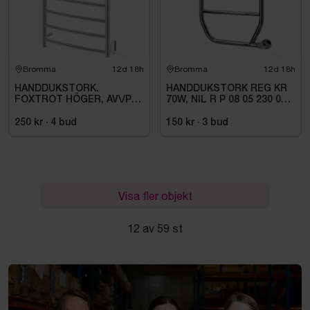
Bromma
12d 18h
Bromma
12d 18h
HANDDUKSTORK.
HANDDUKSTORK REG KR
FOXTROT HÖGER, AV\/PÅ
70W, NIL R P 08 05 230 01
KNAPP. 80W \/IP44\/230V
1C
250 kr
·
4
bud
150 kr
·
3
bud
Visa fler objekt
12 av 59 st