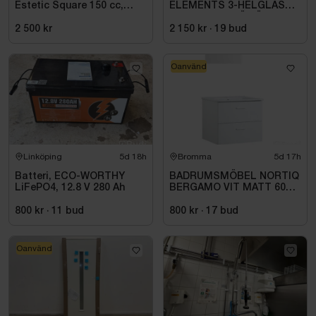
Estetic Square 150 cc,
ELEMENTS 3-HELGLAS
mattsvart
VHED 9X21 TRÄ VÄNSTER
2 500 kr
2 150 kr
·
19
bud
Oanvänd
Linköping
5d 18h
Bromma
5d 17h
Batteri, ECO-WORTHY
BADRUMSMÖBEL NORTIQ
LiFePO4, 12.8 V 280 Ah
BERGAMO VIT MATT 60
CM
800 kr
·
11
bud
800 kr
·
17
bud
Oanvänd