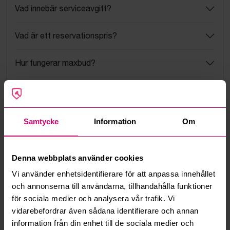
Vad innebär serviceavgift?
Vad är ett reservationspris?
Hur fungerar maxbud?
Hur fungerar budmotorn?
Kan jag ångra ett bud?
Samtycke
Information
Om
Kan ni frakta mina vunna objekt?
Denna webbplats använder cookies
Läs fler frågor och svar
Vi använder enhetsidentifierare för att anpassa innehållet
och annonserna till användarna, tillhandahålla funktioner
för sociala medier och analysera vår trafik. Vi
Mer från samma kategori
vidarebefordrar även sådana identifierare och annan
information från din enhet till de sociala medier och