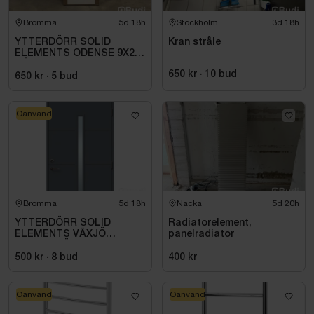
Bromma
5d 18h
Stockholm
3d 18h
YTTERDÖRR SOLID
Kran stråle
ELEMENTS ODENSE 9X20
HÖGER VIT
650 kr
·
10
bud
650 kr
·
5
bud
Oanvänd
Bromma
5d 18h
Nacka
5d 20h
YTTERDÖRR SOLID
Radiatorelement,
ELEMENTS VÄXJÖ
panelradiator
M10X21 HÖGER ANTRACIT
500 kr
·
8
bud
400 kr
Oanvänd
Oanvänd