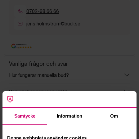
0702-98 66 66
jens.holmstrom@budi.se
Google Rating
4.5
Vanliga frågor och svar
Hur fungerar manuella bud?
Vad innebär serviceavgift?
Vad är ett reservationspris?
Samtycke
Information
Om
Hur fungerar maxbud?
Denna webbplats använder cookies