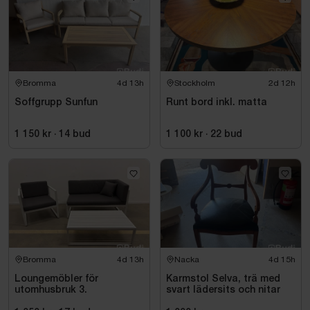
Bromma
4d 13h
Stockholm
2d 12h
Soffgrupp Sunfun
Runt bord inkl. matta
1 150 kr
·
14
bud
1 100 kr
·
22
bud
Bromma
4d 13h
Nacka
4d 15h
Loungemöbler för
Karmstol Selva, trä med
utomhusbruk 3.
svart lädersits och nitar