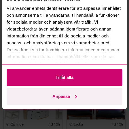
Hur fungerar budmotorn?
Vi använder enhetsidentifierare för att anpassa innehållet
och annonserna till användarna, tillhandahålla funktioner
Kan jag ångra ett bud?
för sociala medier och analysera vår trafik. Vi
vidarebefordrar även sådana identifierare och annan
Kan ni frakta mina vunna objekt?
information från din enhet till de sociala medier och
annons- och analysföretag som vi samarbetar med.
Läs fler frågor och svar
Dessa kan i sin tur kombinera informationen med annan
information som du har tillhandahållit eller som de har
samlat in när du har använt deras tjänster.
Mer från samma kategori
Tillåt alla
Anpassa
Kävlinge
4d 15h
Nacka
4d 15h