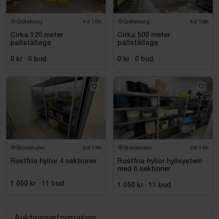
Göteborg
4d 16h
Göteborg
4d 16h
Cirka 120 meter
Cirka 500 meter
pallställage
pallställage
0 kr
·
0
bud
0 kr
·
0
bud
Stockholm
2d 14h
Stockholm
2d 14h
Rostfria hyllor 4 sektioner
Rostfria hyllor hyllsystem
med 6 sektioner
1 050 kr
·
11
bud
1 050 kr
·
11
bud
Auktionsinformation