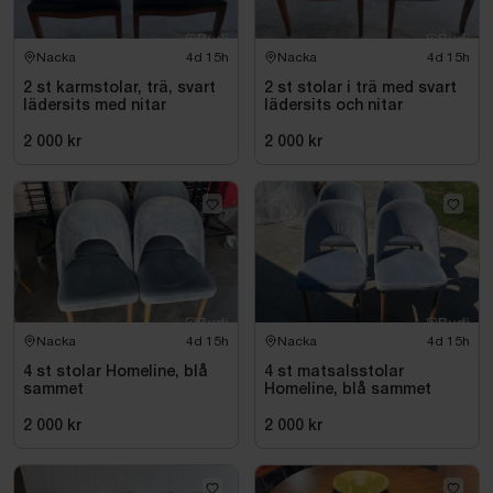
Nacka
4d 15h
Nacka
4d 15h
2 st karmstolar, trä, svart
2 st stolar i trä med svart
lädersits med nitar
lädersits och nitar
2 000 kr
2 000 kr
Nacka
4d 15h
Nacka
4d 15h
4 st stolar Homeline, blå
4 st matsalsstolar
sammet
Homeline, blå sammet
2 000 kr
2 000 kr