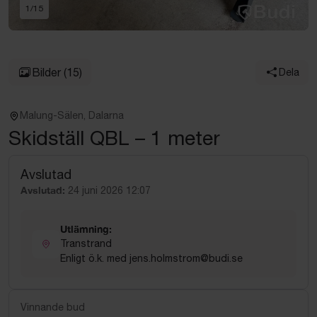
1
/
15
Bilder
(15)
Dela
Malung-Sälen, Dalarna
Skidställ QBL – 1 meter
Avslutad
Avslutad:
24 juni 2026 12:07
Utlämning:
Transtrand
Enligt ö.k. med jens.holmstrom@budi.se
Vinnande bud