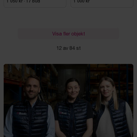
1 050 kr
·
17
bud
1 000 kr
Visa fler objekt
12 av 84 st