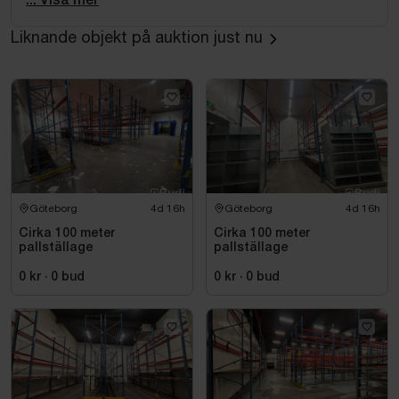
... Visa mer
Längd: ca 100 cm
Liknande objekt på auktion just nu
Djup: ca 25 cm
Höjd: ca 40 cm
Utförande
Kraftig stålkonstruktion
Pulverlackerad finish
Justerbara fötter
Fristående modell
Göteborg
4d 16h
Göteborg
4d 16h
Anmärkningar
Cirka 100 meter
Cirka 100 meter
pallställage
pallställage
Oanvänd
0 kr
·
0
bud
0 kr
·
0
bud
Skidorna ingår inte
Se bilder för egen bedömning