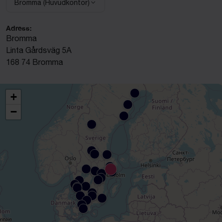
Bromma (Huvudkontor)
Välj anläggning:
Adress:
Bromma
Linta Gårdsväg 5A
168 74 Bromma
+
−