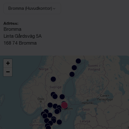
Bromma (Huvudkontor)
Välj anläggning:
Adress:
Bromma
Linta Gårdsväg 5A
168 74 Bromma
+
−