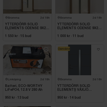
Bromma
2d 18h
Bromma
2d 18h
YTTERDÖRR SOLID
YTTERDÖRR SOLID
ELEMENTS ODENSE 9X20
ELEMENTS ODENSE 9X21
HÖGER VIT
HÖGER VIT
1 550 kr
·
15
bud
1 000 kr
·
11
bud
Oanvänd
Linköping
2d 18h
Bromma
2d 18h
Batteri, ECO-WORTHY
YTTERDÖRR SOLID
LiFePO4, 12.8 V 280 Ah
ELEMENTS VÄXJÖ
M10X21 HÖGER ANTRACIT
950 kr
·
13
bud
950 kr
·
14
bud