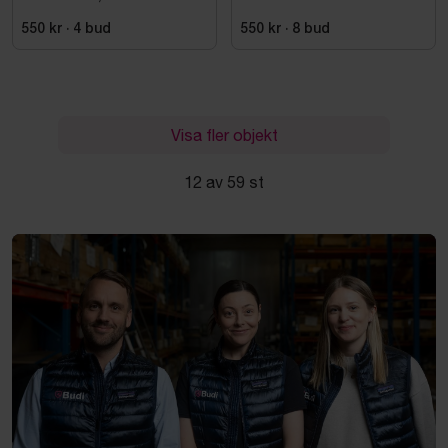
V. 1 M
BL., MED H-DUSCH, R10
242301
550 kr
·
4
bud
550 kr
·
8
bud
Visa fler objekt
12 av 59 st