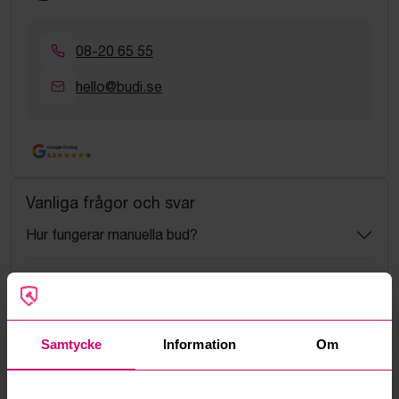
08-20 65 55
hello@budi.se
Google Rating
4.5
Vanliga frågor och svar
Hur fungerar manuella bud?
Vad innebär serviceavgift?
Vad är ett reservationspris?
Samtycke
Information
Om
Hur fungerar maxbud?