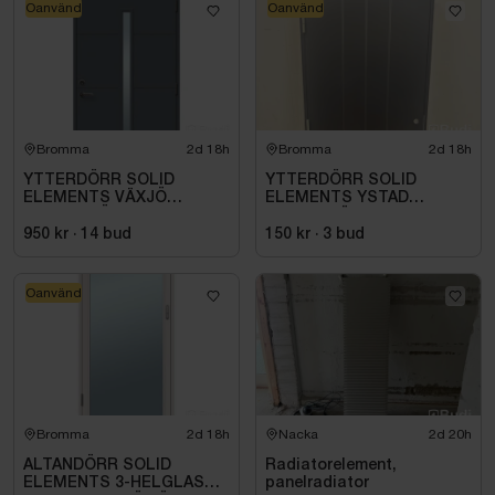
Oanvänd
Oanvänd
Bromma
2d 18h
Bromma
2d 18h
YTTERDÖRR SOLID
YTTERDÖRR SOLID
ELEMENTS VÄXJÖ
ELEMENTS YSTAD
M10X21 HÖGER ANTRACIT
M10X21 VÄNSTER SVART
950 kr
·
14
bud
150 kr
·
3
bud
Oanvänd
Bromma
2d 18h
Nacka
2d 20h
ALTANDÖRR SOLID
Radiatorelement,
ELEMENTS 3-HELGLAS
panelradiator