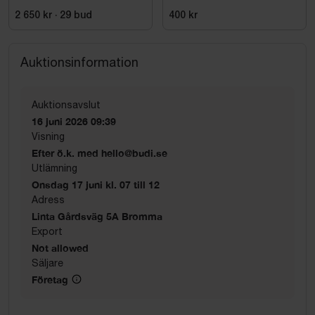
VHED 9X21 TRÄ VÄNSTER
2 650 kr
·
29
bud
400 kr
Auktionsinformation
Auktionsavslut
16 juni 2026 09:39
Visning
Efter ö.k. med hello@budi.se
Utlämning
Onsdag 17 juni kl. 07 till 12
Adress
Linta Gårdsväg 5A Bromma
Export
Not allowed
Säljare
Företag