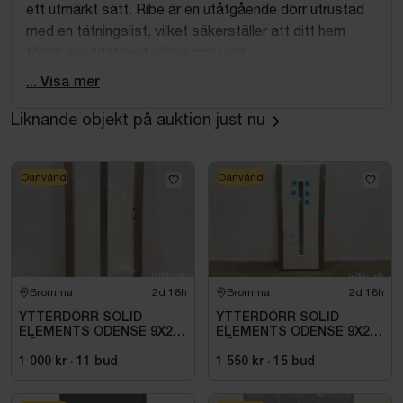
ett utmärkt sätt. Ribe är en utåtgående dörr utrustad
med en tätningslist, vilket säkerställer att ditt hem
förblir skyddat mot väder och vind.
... Visa mer
Material: Furu
Färg: Vitmålad NCS S 0502-Y
Liknande objekt på auktion just nu
Höjd: 2088 mm
Bredd: 990 mm
Djup: 60 mm
Oanvänd
Oanvänd
Modulmått: 10X21
Hängning: Höger
Tjocklek dörrblad: 60 mm
Höjd tröskel: Björk 25 mm
Karm: Furu 92 mm
Bromma
2d 18h
Bromma
2d 18h
U-värde: 0,84
YTTERDÖRR SOLID
YTTERDÖRR SOLID
ELEMENTS ODENSE 9X21
ELEMENTS ODENSE 9X20
Produkten är en retur och har skadat emballage.
HÖGER VIT
HÖGER VIT
1 000 kr
·
11
bud
1 550 kr
·
15
bud