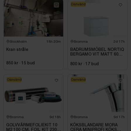
Oanvänd
Stockholm
18h 20m
Bromma
2d 17h
Kran stråle
BADRUMSMÖBEL NORTIQ
BERGAMO VIT MATT 60
CM
850 kr
·
15
bud
800 kr
·
17
bud
Oanvänd
Oanvänd
Bromma
9d 18h
Bromma
9d 17h
GOLVVÄRMEFOLIEKIT 10
KÖKSBLANDARE MORA
M2 100 CM, FOIL KIT 230
CERA MINIPROFI KÖKS