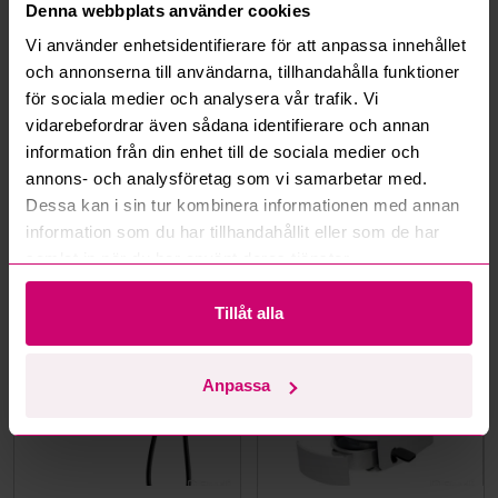
Denna webbplats använder cookies
Hur fungerar budmotorn?
Vi använder enhetsidentifierare för att anpassa innehållet
och annonserna till användarna, tillhandahålla funktioner
Kan jag ångra ett bud?
för sociala medier och analysera vår trafik. Vi
vidarebefordrar även sådana identifierare och annan
Kan ni frakta mina vunna objekt?
information från din enhet till de sociala medier och
annons- och analysföretag som vi samarbetar med.
Läs fler frågor och svar
Dessa kan i sin tur kombinera informationen med annan
information som du har tillhandahållit eller som de har
samlat in när du har använt deras tjänster.
Mer från samma kategori
Tillåt alla
Oanvänd
Oanvänd
Anpassa