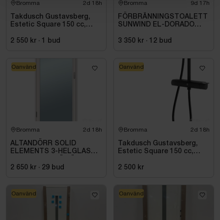
Bromma
2d 18h
Bromma
9d 17h
Takdusch Gustavsberg,
FÖRBRÄNNINGSTOALETT
Estetic Square 150 cc,
SUNWIND EL-DORADO
mattsvart
PLUS
2 550 kr
·
1
bud
3 350 kr
·
12
bud
Oanvänd
Oanvänd
Bromma
2d 18h
Bromma
2d 18h
ALTANDÖRR SOLID
Takdusch Gustavsberg,
ELEMENTS 3-HELGLAS
Estetic Square 150 cc,
VHED 9X21 TRÄ VÄNSTER
mattsvart
2 650 kr
·
29
bud
2 500 kr
Oanvänd
Oanvänd