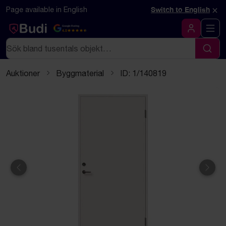
Hoppa till innehåll
Textbaserad (markdown) version av denna sida
×
Page available in English
Switch to English
Google Rating
4.5
Logga in
Sök
Sök
Auktioner
Byggmaterial
ID: 1/140819
Föregående
Näst