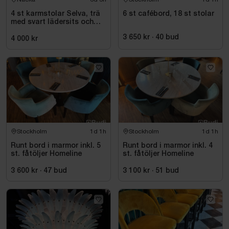
4 st karmstolar Selva, trä
6 st cafébord, 18 st stolar
med svart lädersits och
nitar
3 650 kr
·
40
bud
4 000 kr
Stockholm
1d 1h
Stockholm
1d 1h
Runt bord i marmor inkl. 5
Runt bord i marmor inkl. 4
st. fåtöljer Homeline
st. fåtöljer Homeline
3 600 kr
·
47
bud
3 100 kr
·
51
bud