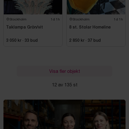
Stockholm
1d 1h
Stockholm
1d 1h
Taklampa Grön/vit
8 st. Stolar Homeline
3 050 kr
·
33
bud
2 850 kr
·
37
bud
Visa fler objekt
12 av 135 st