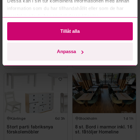
Dessa kan i sin tur kombinera informationen med annan
information som du har tillhandahållit eller som de har
samlat in när du har använt deras tjänster.
Tillåt alla
Stockholm
1d 1h
Stockholm
1d 1h
Taklampa orange/vit
Runt bord i marmor inkl. 4
Anpassa
st. fåtöljer Homeline
6 550 kr
·
54
bud
3 800 kr
·
53
bud
Kävlinge
6d 3h
Stockholm
1d 1h
Stort parti fabriksnya
8 st. Bord i marmor inkl. 16
förskolemöbler
st. fåtöljer Homeline