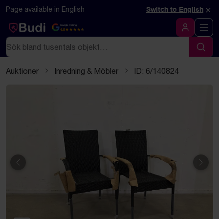
Hoppa till innehåll
Textbaserad (markdown) version av denna sida
×
Page available in English
Switch to English
Google Rating
4.5
Logga in
Sök
Sök
Auktioner
Inredning & Möbler
ID: 6/140824
Föregående
Näst