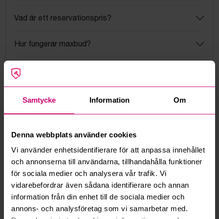
Vad är ett reservationspris?
Hur fungerar maxbud?
Hur fungerar budmotorn?
Kan jag ångra ett bud?
Samtycke
Information
Om
Kan ni frakta mina vunna objekt?
Denna webbplats använder cookies
Läs fler frågor och svar
Vi använder enhetsidentifierare för att anpassa innehållet
och annonserna till användarna, tillhandahålla funktioner
för sociala medier och analysera vår trafik. Vi
Mer från samma kategori
vidarebefordrar även sådana identifierare och annan
information från din enhet till de sociala medier och
annons- och analysföretag som vi samarbetar med.