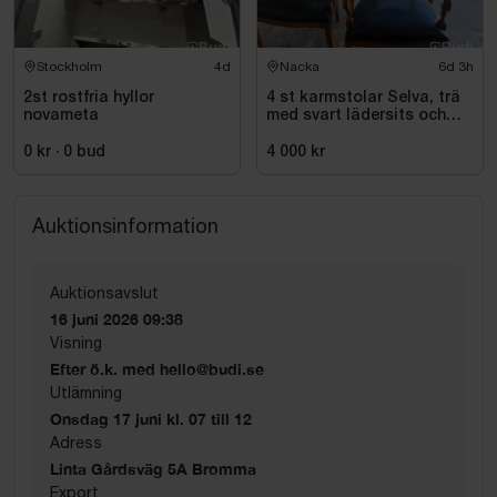
Stockholm
4d
Nacka
6d 3h
2st rostfria hyllor
4 st karmstolar Selva, trä
novameta
med svart lädersits och
nitar
0 kr
·
0
bud
4 000 kr
Auktionsinformation
Auktionsavslut
16 juni 2026 09:38
Visning
Efter ö.k. med hello@budi.se
Utlämning
Onsdag 17 juni kl. 07 till 12
Adress
Linta Gårdsväg 5A Bromma
Export