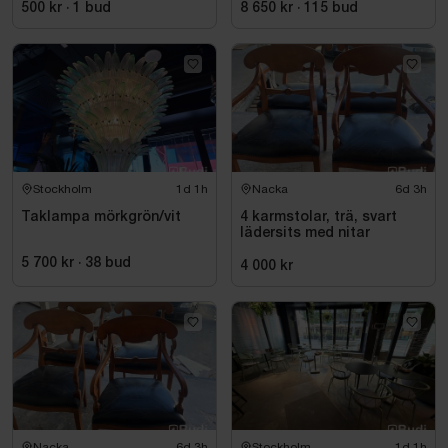
500 kr
·
1
bud
8 650 kr
·
115
bud
Stockholm
1d 1h
Nacka
6d 3h
Taklampa mörkgrön/vit
4 karmstolar, trä, svart
lädersits med nitar
5 700 kr
·
38
bud
4 000 kr
Nacka
6d 3h
Stockholm
1d 1h