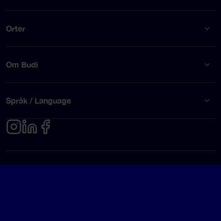
Orter
Om Budi
Språk / Language
Integritetspolicy
Användarvillkor
© Budi AB 2026