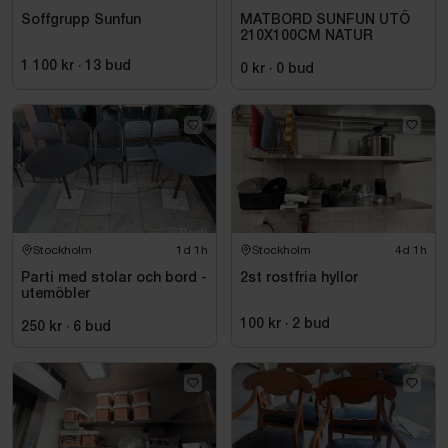
Soffgrupp Sunfun
MATBORD SUNFUN UTÖ
210X100CM NATUR
1 100 kr
·
13
bud
0 kr
·
0
bud
Stockholm
1d 1h
Stockholm
4d 1h
Parti med stolar och bord -
2st rostfria hyllor
utemöbler
100 kr
·
2
bud
250 kr
·
6
bud