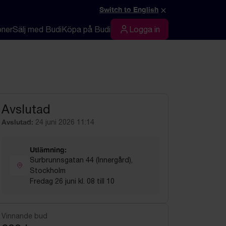
×
Switch to English
oner
Sälj med Budi
Köpa på Budi
Logga in
Logga in
Avslutad
Avslutad:
24 juni 2026 11:14
Utlämning:
Surbrunnsgatan 44 (Innergård),
Stockholm
Fredag 26 juni kl. 08 till 10
Vinnande bud