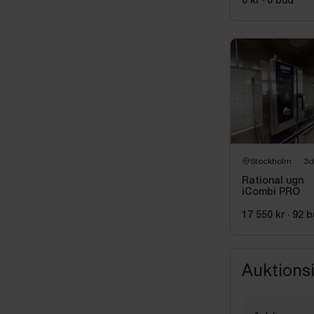
0 kr
·
0
bud
Stockholm
3d
Rational ugn
iCombi PRO
17 550 kr
·
92
b
Auktions