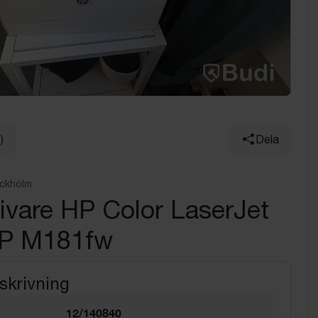
)
Dela
ockholm
ivare HP Color LaserJet
P M181fw
skrivning
12/140840