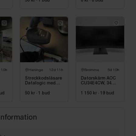
kortläsare PAX
50 kr
·
1
bud
0 kr
·
0
bud
samt
kvittoskrivare
 10h
Haninge
12d 11h
Bromma
5d 10h
Streckkodsläsare
Datorskärm AOC
Datalogic med
CU34E4CW, 34
laddstation
tum
ud
50 kr
·
1
bud
1 150 kr
·
19
bud
information