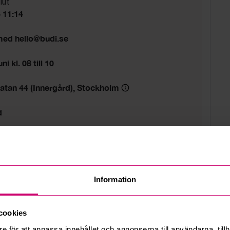
lut
6 11:14
 med hello@budi.se
i kl. 08 till 10
atan 44 (Innergård), Stockholm
d
Information
cookies
e för att anpassa innehållet och annonserna till användarna, tillh