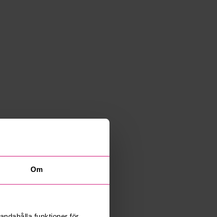
Om
andahålla funktioner för