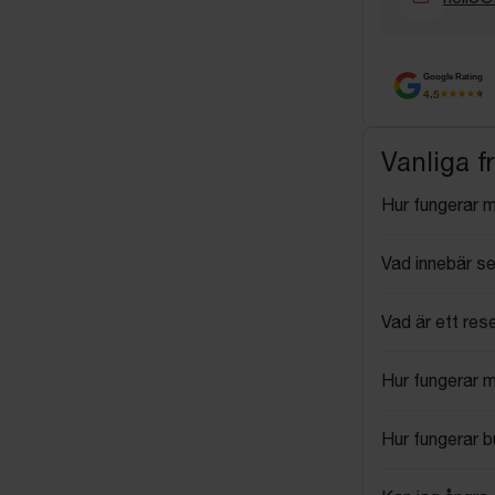
Google Rating
4.5
Vanliga f
Hur fungerar 
Vad innebär se
Vad är ett res
Hur fungerar 
Hur fungerar 