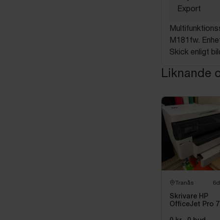
Export
Multifunktions
M181fw. Enhet 
Skick enligt bil
Liknande o
Tranås
6d
Skrivare HP
OfficeJet Pro 