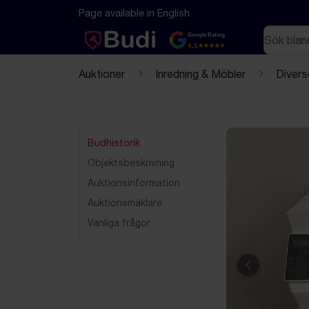
Hoppa till innehåll
Textbaserad (markdown) version av denna sida
Page available in English
Sök
Google Rating
4.5
Auktioner
Inredning & Möbler
Divers
Budhistorik
Objektsbeskrivning
Auktionsinformation
Auktionsmäklare
Vanliga frågor
Föregående