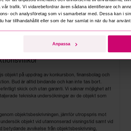
vår trafik. Vi vidarebefordrar även sådana identifierare och anna
nnons- och analysföretag som vi samarbetar med. Dessa kan i sin
har tillhandahållit eller som de har samlat in när du har använt 
Anpassa
tionsvillkor
js objekt på uppdrag av konkursbon, finansbolag och
tion. Bud är alltid bindande och kan inte tas bort.
befintligt skick och utan garanti. Vi saknar möjlighet att
aljerade tekniska undersökningar av de objekt som
 igenom objektsbeskrivningen, jämför utropspris mot
, undersök objekt vid utannonserad visningstid samt vid
d betydande avvikelse från objektsbeskrivning,