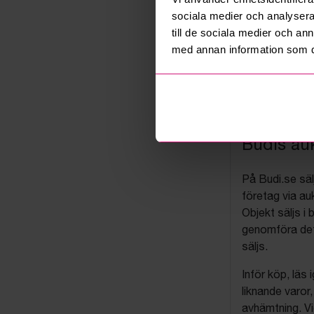
sociala medier och analysera 
till de sociala medier och a
med annan information som du 
Budis auk
På Budi.se säl
företag via auk
Objekt säljs i 
genomföra det
säljs.
Inför köp, läs
liknande varor
avhämtning. Vi