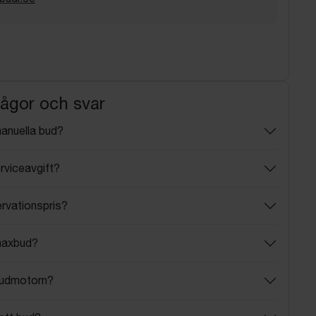
rågor och svar
manuella bud?
rviceavgift?
ervationspris?
maxbud?
budmotorn?