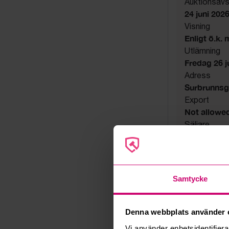
Auktionsavs
24 juni 202
Visning
Enligt ö.k.
Utlämning
Fredag 26 jun
Adress
Surbrunnsg
Export
Not allowe
Säljare
Konkursbo
Samtycke
Denna webbplats använder 
Vi använder enhetsidentifierar