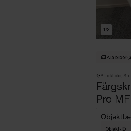
1
/
3
Alla bilder
(3
Stockholm, St
Färgskr
Pro MF
Objektbe
Objekt-ID