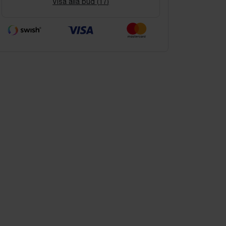
Visa alla bud (
17
)