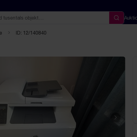
Aukti
Sök
e
ID: 12/140840
Nästa