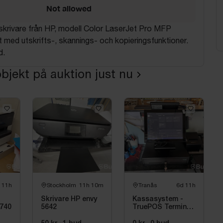
Not allowed
skrivare från HP, modell Color LaserJet Pro MFP
med utskrifts-, skannings- och kopieringsfunktioner.
d.
bjekt på auktion just nu
 11h
Stockholm
11h 10m
Tranås
6d 11h
Skrivare HP envy
Kassasystem -
7740
5642
TruePOS Terminal
B15S med 3 st