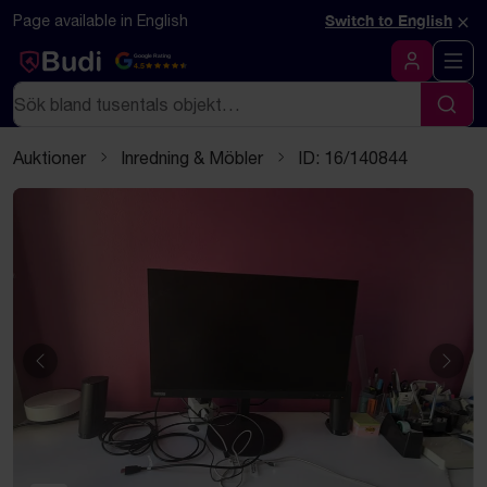
Hoppa till innehåll
Textbaserad (markdown) version av denna sida
×
Page available in English
Switch to English
Google Rating
4.5
Logga in
Sök
Sök
Auktioner
Inredning & Möbler
ID: 16/140844
Föregående
Näst