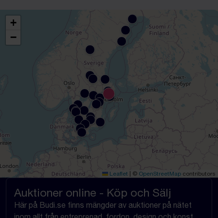
+
−
Leaflet
|
©
OpenStreetMap
contributors
Auktioner online - Köp och Sälj
Här på Budi.se finns mängder av auktioner på nätet
inom allt från entreprenad, fordon, design och konst,