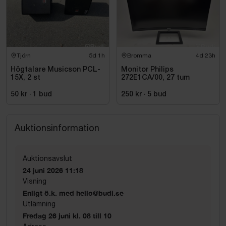
Tjörn
5d 1h
Bromma
4d 23h
Högtalare Musicson PCL-
Monitor Philips
15X, 2 st
272E1CA/00, 27 tum
50 kr
·
1
bud
250 kr
·
5
bud
Auktionsinformation
Auktionsavslut
24 juni 2026 11:18
Visning
Enligt ö.k. med hello@budi.se
Utlämning
Fredag 26 juni kl. 08 till 10