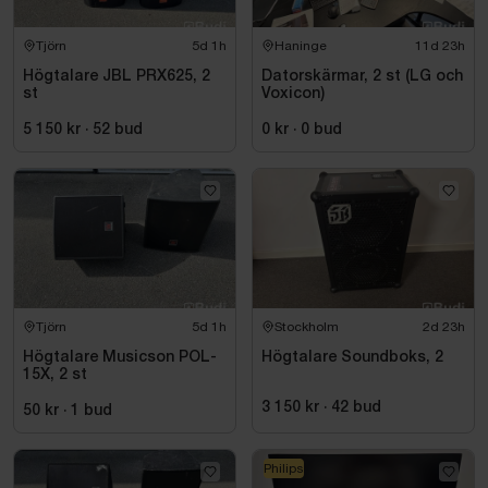
Tjörn
5d 1h
Haninge
11d 23h
Högtalare JBL PRX625, 2
Datorskärmar, 2 st (LG och
st
Voxicon)
5 150 kr
·
52
bud
0 kr
·
0
bud
Tjörn
5d 1h
Stockholm
2d 23h
Högtalare Musicson POL-
Högtalare Soundboks, 2
15X, 2 st
3 150 kr
·
42
bud
50 kr
·
1
bud
Philips