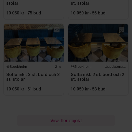
stolar
st. stolar
10 050 kr
·
75
bud
10 050 kr
·
56
bud
Stockholm
20s
Stockholm
Uppdaterar...
Soffa inkl. 3 st. bord och 3
Soffa inkl. 2 st. bord och 2
st. stolar
st. stolar
10 050 kr
·
61
bud
10 050 kr
·
58
bud
Visa fler objekt