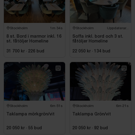
Stockholm
1m 33s
Stockholm
Uppdaterar...
8 st. Bord i marmor inkl. 16
Soffa inkl. bord och 3 st.
st. fåtöljer Homeline
fåtöljer Homeline
31 700 kr
·
226
bud
22 050 kr
·
134
bud
Stockholm
6m 50s
Stockholm
6m 20s
Taklampa mörkgrön/vit
Taklampa Grön/vit
20 050 kr
·
55
bud
20 050 kr
·
92
bud