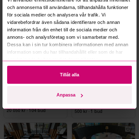
Läs fler frågor och svar
och annonserna till användarna, tillhandahålla funktioner
för sociala medier och analysera vår trafik. Vi
vidarebefordrar även sådana identifierare och annan
Mer från samma kategori
information från din enhet till de sociala medier och
annons- och analysföretag som vi samarbetar med.
Dessa kan i sin tur kombinera informationen med annan
information som du har tillhandahållit eller som de har
samlat in när du har använt deras tjänster.
Tillåt alla
Stockholm
7m 20s
Kävlinge
5d 1h
Anpassa
Taklampa orange/vit
Stort parti fabriksnya
förskolemöbler
20 050 kr
·
104
bud
500 kr
·
1
bud