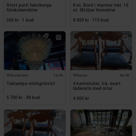
Stort parti fabriksnya
8 st. Bord i marmor inkl. 16
förskolemöbler
st. fåtöljer Homeline
500 kr
·
1
bud
8 650 kr
·
115
bud
Stockholm
1d 4h
Nacka
6d 5h
Taklampa mörkgrön/vit
4 karmstolar, trä, svart
lädersits med nitar
5 700 kr
·
38
bud
4 000 kr