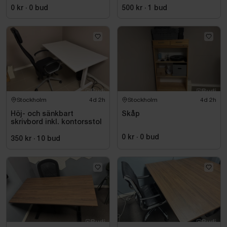
0 kr
·
0
bud
500 kr
·
1
bud
Stockholm
4d 2h
Stockholm
4d 2h
Höj- och sänkbart
Skåp
skrivbord inkl. kontorsstol
0 kr
·
0
bud
350 kr
·
10
bud