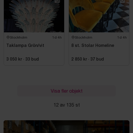
Stockholm
1d 4h
Stockholm
1d 4h
Taklampa Grön/vit
8 st. Stolar Homeline
3 050 kr
·
33
bud
2 850 kr
·
37
bud
Visa fler objekt
12 av 135 st