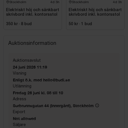
Stockholm
4d 3h
Stockholm
4d 3h
Elektriskt höj och sänkbart
Elektriskt höj och sänkbart
skrivbord inkl. kontorsstol
skrivbord inkl. kontorsstol
350 kr
·
8
bud
50 kr
·
1
bud
Auktionsinformation
Auktionsavslut
24 juni 2026 11:19
Visning
Enligt ö.k. med hello@budi.se
Utlämning
Fredag 26 juni kl. 08 till 10
Adress
Surbrunnsgatan 44 (Innergård), Stockholm
Export
Not allowed
Säljare