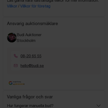
Läs gärna våra fullständiga villkor för mer information:
Villkor
/
Villkor för företag
Ansvarig auktionsmäklare
Budi Auktioner
Stockholm
08-20 65 55
hello@budi.se
Google Rating
4.5
Vanliga frågor och svar
Hur fungerar manuella bud?