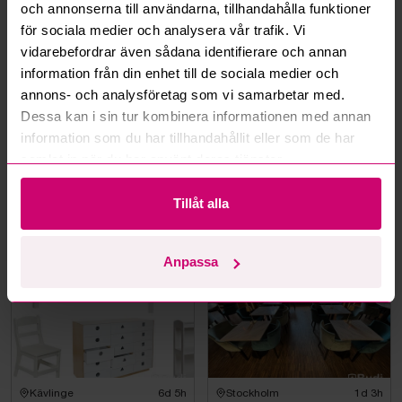
och annonserna till användarna, tillhandahålla funktioner
för sociala medier och analysera vår trafik. Vi
vidarebefordrar även sådana identifierare och annan
information från din enhet till de sociala medier och
annons- och analysföretag som vi samarbetar med.
Dessa kan i sin tur kombinera informationen med annan
information som du har tillhandahållit eller som de har
samlat in när du har använt deras tjänster.
Stockholm
1d 4h
Stockholm
1d 3h
Taklampa orange/vit
Runt bord i marmor inkl. 4
Tillåt alla
st. fåtöljer Homeline
6 550 kr
·
54
bud
3 800 kr
·
53
bud
Anpassa
Kävlinge
6d 5h
Stockholm
1d 3h