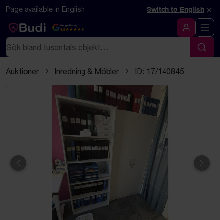
Hoppa till innehåll
Textbaserad (markdown) version av denna sida
×
Page available in English
Switch to English
Google Rating
4.5
Logga in
Sök
Sök
Auktioner
Inredning & Möbler
ID: 17/140845
Föregående
Näst