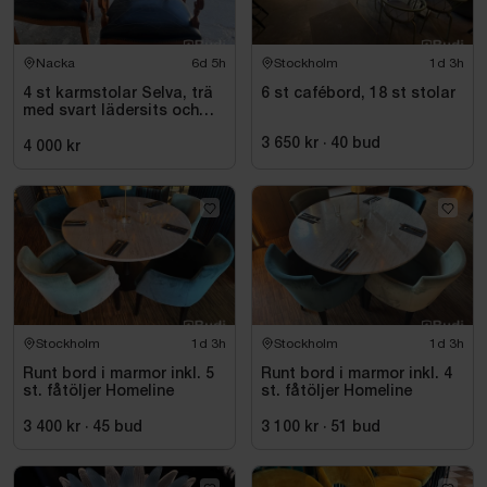
Nacka
6d 5h
Stockholm
1d 3h
4 st karmstolar Selva, trä
6 st cafébord, 18 st stolar
med svart lädersits och
nitar
3 650 kr
·
40
bud
4 000 kr
Stockholm
1d 3h
Stockholm
1d 3h
Runt bord i marmor inkl. 5
Runt bord i marmor inkl. 4
st. fåtöljer Homeline
st. fåtöljer Homeline
3 400 kr
·
45
bud
3 100 kr
·
51
bud