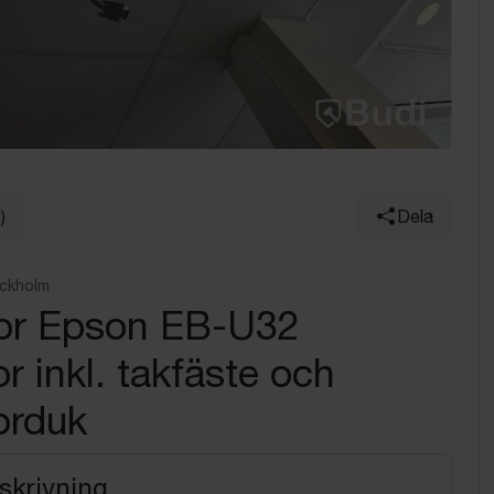
)
Dela
ockholm
tor Epson EB-U32
or inkl. takfäste och
orduk
skrivning