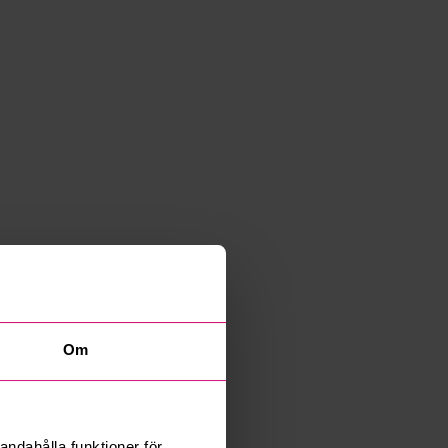
Om
andahålla funktioner för