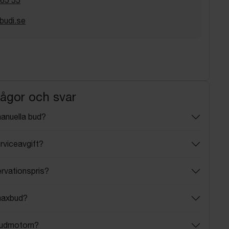
budi.se
rågor och svar
manuella bud?
rviceavgift?
ervationspris?
maxbud?
budmotorn?