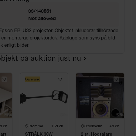
33/140861
Not allowed
pson EB-U32 projektor. Objektet inkluderar tillhörande
 en monterad projektorduk. Kablage som syns på bild
k enligt bilder.
bjekt på auktion just nu
Oanvänd
d 2h
Bromma
13d 2h
Stockholm
4d 3h
art
STRÅLK 30W
2 st. Högtalare