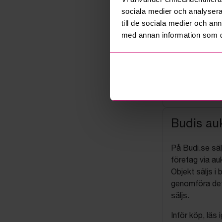
sociala medier och analysera 
till de sociala medier och a
med annan information som du 
Budis auk
På Budi.se säl
företag via auk
Objekt säljs i 
genomföra det
säljs.
Inför köp, läs