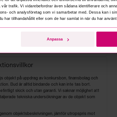
vår trafik. Vi vidarebefordrar även sådana identifierare och anna
nnons- och analysföretag som vi samarbetar med. Dessa kan i sin
har tillhandahållit eller som de har samlat in när du har använt 
Anpassa
tionsvillkor
js objekt på uppdrag av konkursbon, finansbolag och
tion. Bud är alltid bindande och kan inte tas bort.
befintligt skick och utan garanti. Vi saknar möjlighet att
aljerade tekniska undersökningar av de objekt som
 igenom objektsbeskrivningen, jämför utropspris mot