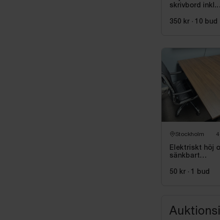
skrivbord inkl.
kontorsstol
350 kr
·
10
bud
Stockholm
4
Elektriskt höj 
sänkbart
skrivbord inkl.
kontorsstol
50 kr
·
1
bud
Auktions