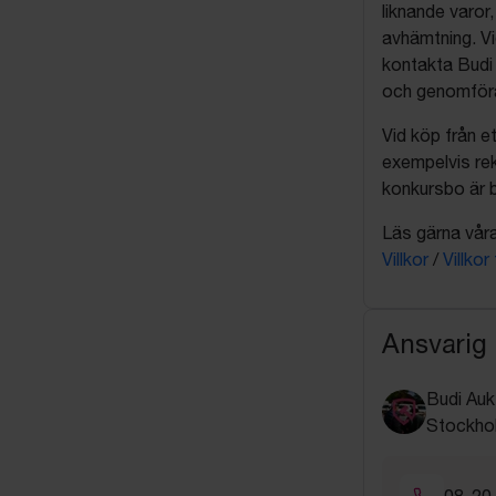
liknande varor
avhämtning. Vi
kontakta Budi 
och genomföra 
Vid köp från et
exempelvis rek
konkursbo är b
Läs gärna våra 
Villkor
/
Villkor
Ansvarig
Budi Auk
Stockho
08-20