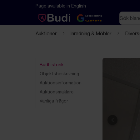
Hoppa till innehåll
Textbaserad (markdown) version av denna sida
Page available in English
Sök
Google Rating
4.5
Auktioner
Inredning & Möbler
Divers
Budhistorik
Objektsbeskrivning
Auktionsinformation
Auktionsmäklare
Vanliga frågor
Föregående