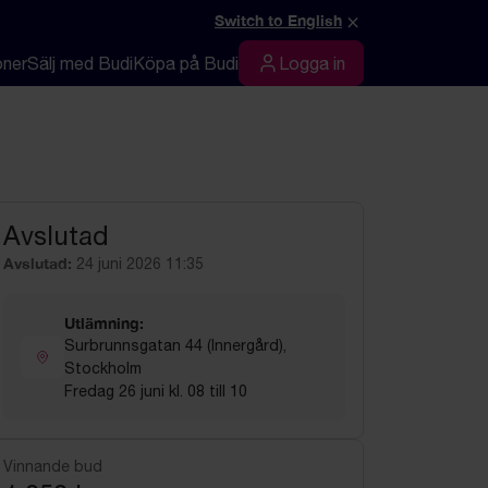
×
Switch to English
oner
Sälj med Budi
Köpa på Budi
Logga in
Logga in
Avslutad
Avslutad:
24 juni 2026 11:35
Utlämning:
Surbrunnsgatan 44 (Innergård),
Stockholm
Fredag 26 juni kl. 08 till 10
Vinnande bud