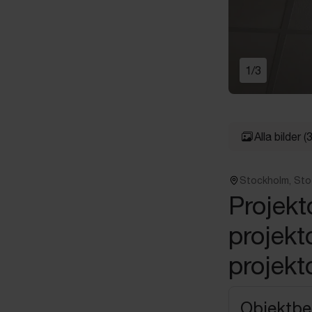
1
/
3
Alla bilder
(3
Stockholm, St
Projek
projekt
projekt
Objektbe