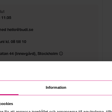
lut
6 11:35
 med hello@budi.se
i kl. 08 till 10
atan 44 (Innergård), Stockholm
d
Information
cookies
e för att anpassa innehållet och annonserna till användarna, tillh