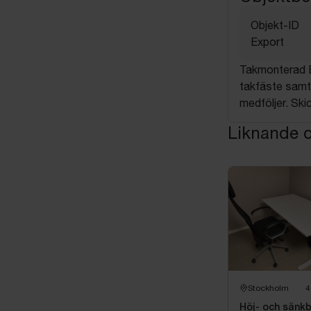
Objekt-ID
Export
Takmonterad E
takfäste samt
medföljer. Skic
Liknande o
Stockholm
4
Höj- och sänkb