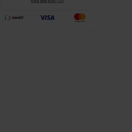
Visa alla bud (
12
)