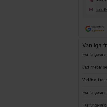
hello@
Google Rating
4.5
Vanliga f
Hur fungerar 
Vad innebär se
Vad är ett res
Hur fungerar 
Hur fungerar 