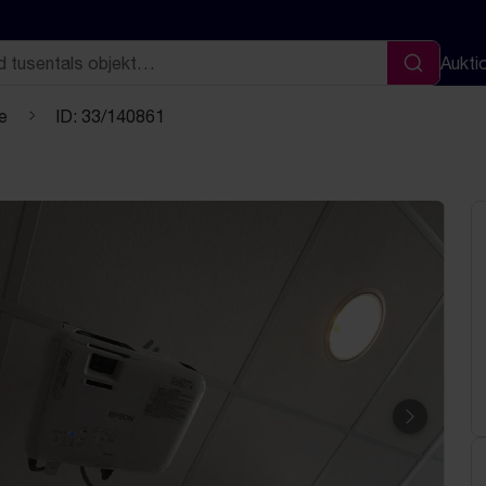
Aukti
Sök
e
ID: 33/140861
Nästa