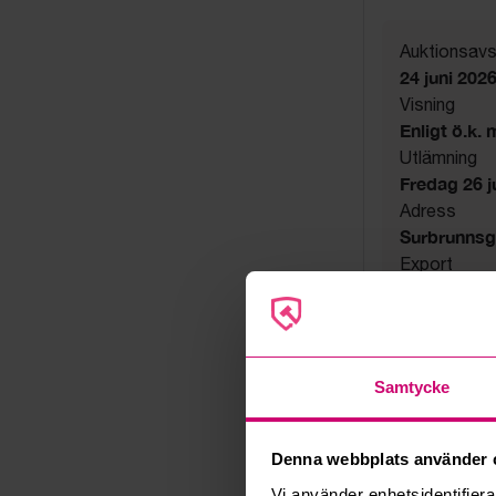
Auktionsavs
24 juni 202
Visning
Enligt ö.k.
Utlämning
Fredag 26 jun
Adress
Surbrunnsg
Export
Not allowe
Säljare
Konkursbo
Samtycke
Denna webbplats använder 
Vi använder enhetsidentifierar