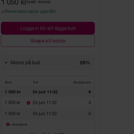
1 050 kr
(exkl. moms)
Reservationspris uppnått
Logga in för att lägga bud
Skapa ett konto
25%
Moms på bud
Bud
Tid
Budgivare
1 050 kr
24 juni 11:32
6
1 000 kr
24 juni 11:32
4
1 000 kr
24 juni 11:32
6
= Autobud