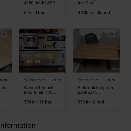
4250LM 4K ASYM,
inkl 2 st.
SCOUT G2 XS
skivspelare och
INKL 0,5M ARM
mixer Pioneer
0 kr
·
0
bud
4 100 kr
·
35
bud
d 2h
Stockholm
4d 2h
Stockholm
4d 2h
och
Cassette deck
Elektriskt höj och
inkl. tuner T70
sänkbart
Settler, Xantippa
skrivbord inkl.
kontorsstol
550 kr
·
11
bud
350 kr
·
8
bud
information