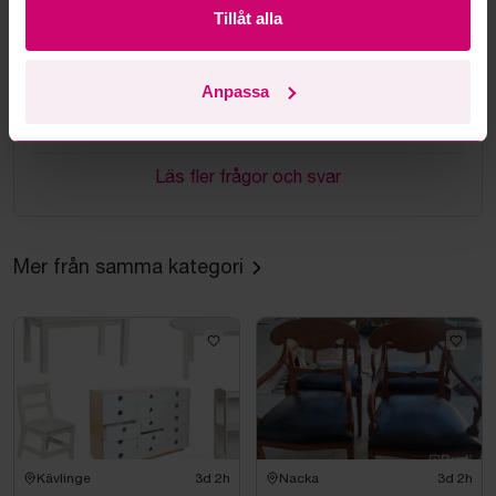
Hur fungerar budmotorn?
Tillåt alla
Kan jag ångra ett bud?
Anpassa
Kan ni frakta mina vunna objekt?
Läs fler frågor och svar
Mer från samma kategori
Kävlinge
3d 2h
Nacka
3d 2h