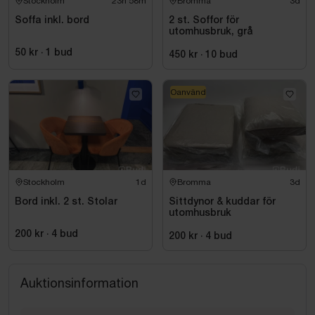
Stockholm
23h 58m
Bromma
3d
Soffa inkl. bord
2 st. Soffor för
utomhusbruk, grå
50 kr
·
1
bud
450 kr
·
10
bud
Oanvänd
Stockholm
1d
Bromma
3d
Bord inkl. 2 st. Stolar
Sittdynor & kuddar för
utomhusbruk
200 kr
·
4
bud
200 kr
·
4
bud
Auktionsinformation