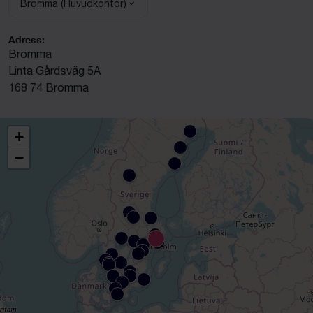
Bromma (Huvudkontor)
Välj anläggning:
Adress:
Bromma
Linta Gårdsväg 5A
168 74 Bromma
+
−