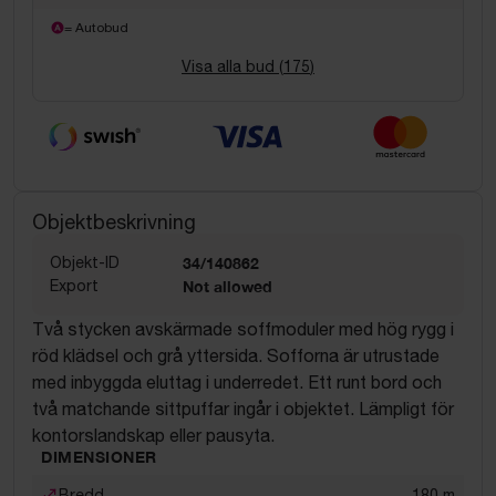
= Autobud
Visa alla bud (
175
)
Objektbeskrivning
Objekt-ID
34/140862
Export
Not allowed
Två stycken avskärmade soffmoduler med hög rygg i
röd klädsel och grå yttersida. Sofforna är utrustade
med inbyggda eluttag i underredet. Ett runt bord och
två matchande sittpuffar ingår i objektet. Lämpligt för
kontorslandskap eller pausyta.
DIMENSIONER
Bredd
180
m