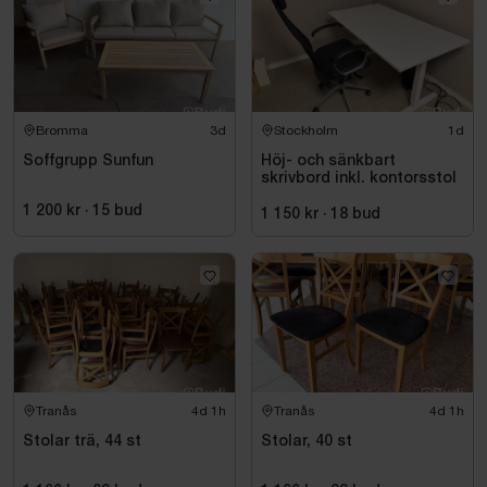
Bromma
3d
Stockholm
1d
Soffgrupp Sunfun
Höj- och sänkbart
skrivbord inkl. kontorsstol
1 200 kr
·
15
bud
1 150 kr
·
18
bud
Tranås
4d 1h
Tranås
4d 1h
Stolar trä, 44 st
Stolar, 40 st