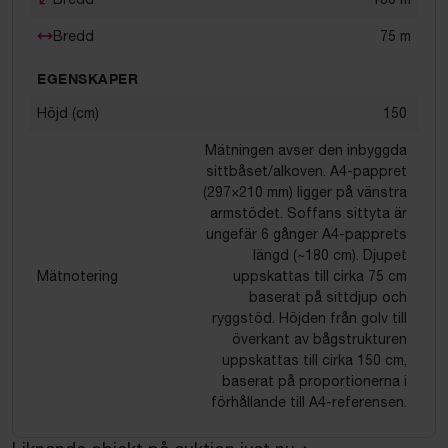
Bredd
75
m
EGENSKAPER
Höjd (cm)
150
Mätningen avser den inbyggda
sittbåset/alkoven. A4-pappret
(297×210 mm) ligger på vänstra
armstödet. Soffans sittyta är
ungefär 6 gånger A4-papprets
längd (~180 cm). Djupet
Mätnotering
uppskattas till cirka 75 cm
baserat på sittdjup och
ryggstöd. Höjden från golv till
överkant av bågstrukturen
uppskattas till cirka 150 cm,
baserat på proportionerna i
förhållande till A4-referensen.