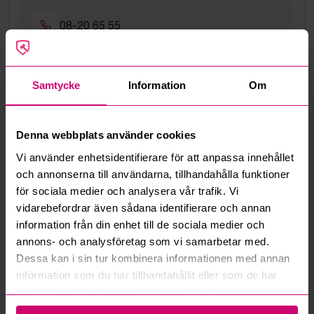
08-20 65 55
hello@budi.se
Samtycke
Information
Om
Google Rating
4.5
Denna webbplats använder cookies
Vanliga frågor och svar
Vi använder enhetsidentifierare för att anpassa innehållet
Hur fungerar manuella bud?
och annonserna till användarna, tillhandahålla funktioner
för sociala medier och analysera vår trafik. Vi
Vad innebär serviceavgift?
vidarebefordrar även sådana identifierare och annan
information från din enhet till de sociala medier och
annons- och analysföretag som vi samarbetar med.
Vad är ett reservationspris?
Dessa kan i sin tur kombinera informationen med annan
information som du har tillhandahållit eller som de har
Hur fungerar maxbud?
samlat in när du har använt deras tjänster.