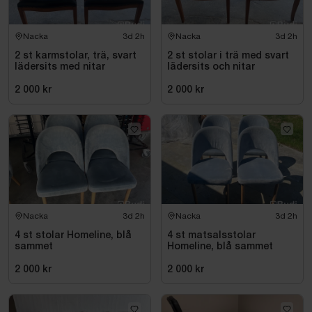
Nacka
3d 2h
Nacka
3d 2h
2 st karmstolar, trä, svart
2 st stolar i trä med svart
lädersits med nitar
lädersits och nitar
2 000 kr
2 000 kr
Nacka
3d 2h
Nacka
3d 2h
4 st stolar Homeline, blå
4 st matsalsstolar
sammet
Homeline, blå sammet
2 000 kr
2 000 kr