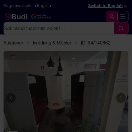
Hoppa till innehåll
Textbaserad (markdown) version av denna sida
×
Page available in English
Switch to English
Google Rating
4.5
Logga in
Sök
Sök
Auktioner
Inredning & Möbler
ID: 34/140862
Föregående
Näst