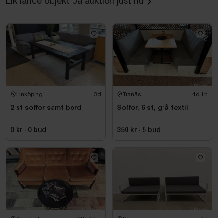
Liknande objekt på auktion just nu
Linköping
3d
Tranås
4d 1h
2 st soffor samt bord
Soffor, 6 st, grå textil
0 kr
·
0
bud
350 kr
·
5
bud