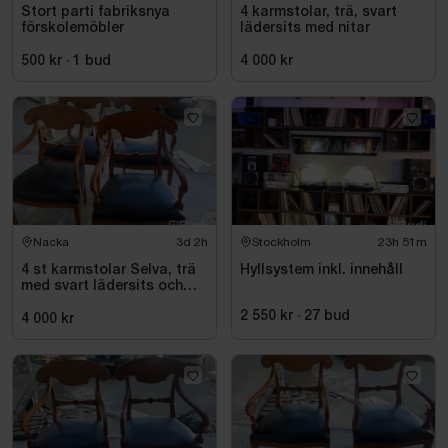
Stort parti fabriksnya
4 karmstolar, trä, svart
förskolemöbler
lädersits med nitar
500 kr
·
1
bud
4 000 kr
Nacka
3d 2h
Stockholm
23h 51m
4 st karmstolar Selva, trä
Hyllsystem inkl. innehåll
med svart lädersits och
nitar
2 550 kr
·
27
bud
4 000 kr