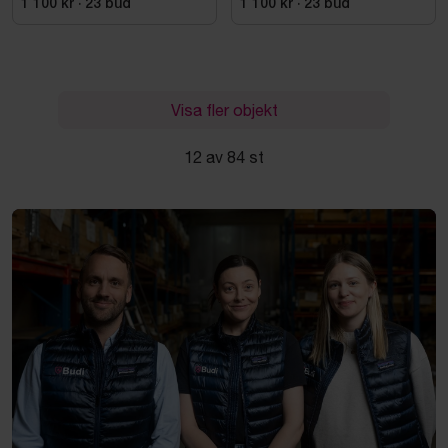
1 100 kr
·
23
bud
1 100 kr
·
23
bud
Visa fler objekt
12 av 84 st