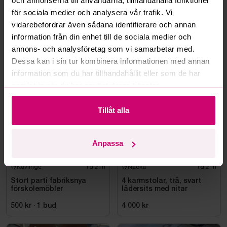
och annonserna till användarna, tillhandahålla funktioner
Kan ni frakta mina vunna objekt?
för sociala medier och analysera vår trafik. Vi
vidarebefordrar även sådana identifierare och annan
Läs fler frågor och svar
information från din enhet till de sociala medier och
annons- och analysföretag som vi samarbetar med.
Dessa kan i sin tur kombinera informationen med annan
Mer från samma kategori
information som du har tillhandahållit eller som de har
samlat in när du har använt deras tjänster.
Tillåt alla
Anpassa
Kävlinge
1d 21h
Nacka
1d 21h
Stort parti fabriksnya
4 karmstolar, trä, svart
förskolemöbler
lädersits med nitar
500 kr
·
1
bud
4 000 kr