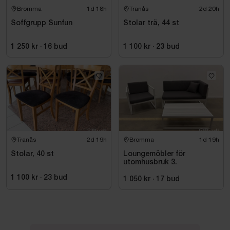
Bromma
1d 18h
Tranås
2d 20h
Soffgrupp Sunfun
Stolar trä, 44 st
1 250 kr
·
16
bud
1 100 kr
·
23
bud
Tranås
2d 19h
Bromma
1d 19h
Stolar, 40 st
Loungemöbler för
utomhusbruk 3.
1 100 kr
·
23
bud
1 050 kr
·
17
bud