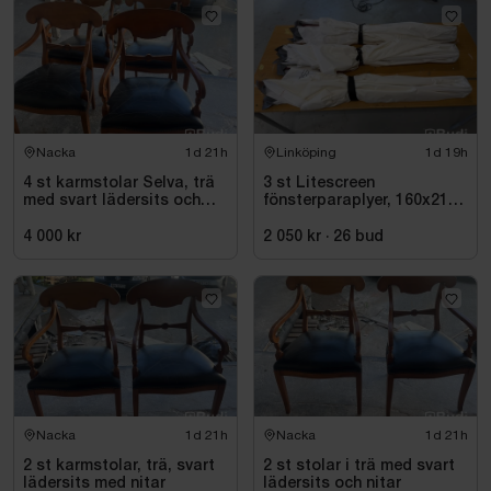
Nacka
1d 21h
Linköping
1d 19h
4 st karmstolar Selva, trä
3 st Litescreen
med svart lädersits och
fönsterparaplyer, 160x210
nitar
cm
4 000 kr
2 050 kr
·
26
bud
Nacka
1d 21h
Nacka
1d 21h
2 st karmstolar, trä, svart
2 st stolar i trä med svart
lädersits med nitar
lädersits och nitar