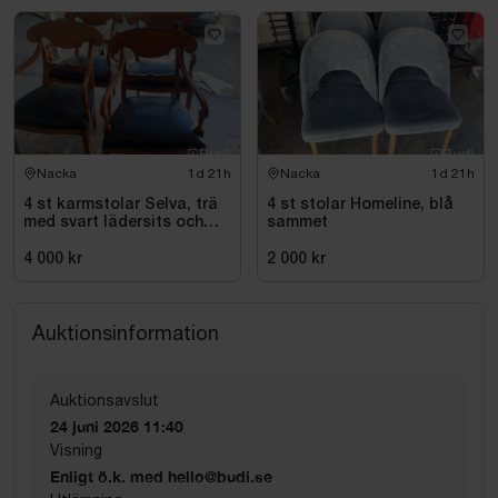
Nacka
1d 21h
Nacka
1d 21h
4 st karmstolar Selva, trä
4 st stolar Homeline, blå
med svart lädersits och
sammet
nitar
4 000 kr
2 000 kr
Auktionsinformation
Auktionsavslut
24 juni 2026 11:40
Visning
Enligt ö.k. med hello@budi.se