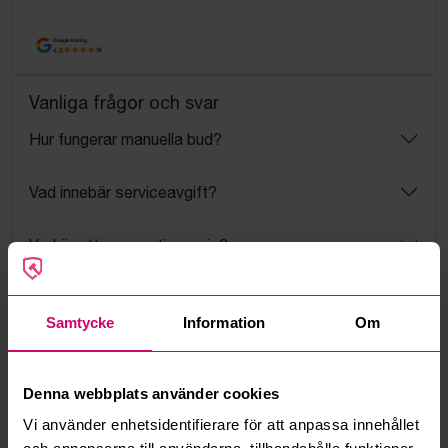
Google Rating
4.5
Vanliga frågor och svar
Hur fungerar manuella bud?
Vad innebär serviceavgift?
Vad är ett reservationspris?
Hur fungerar maxbud?
Samtycke
Information
Om
Hur fungerar budmotorn?
Denna webbplats använder cookies
Kan jag ångra ett bud?
Vi använder enhetsidentifierare för att anpassa innehållet