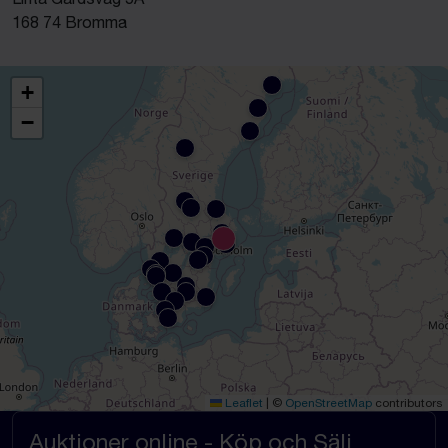
168 74 Bromma
+
−
Leaflet
|
©
OpenStreetMap
contributors
Auktioner online - Köp och Sälj