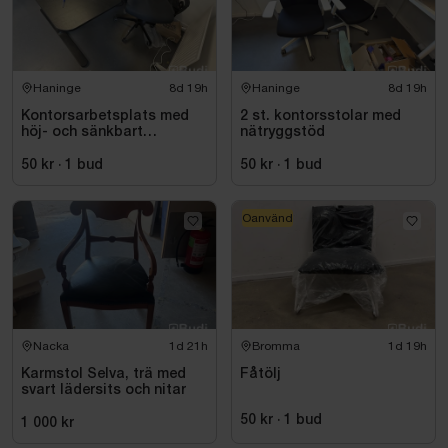
Haninge
8d 19h
Haninge
8d 19h
Kontorsarbetsplats med
2 st. kontorsstolar med
höj- och sänkbart
nätryggstöd
skrivbord och kontorsstol
50 kr
·
1
bud
50 kr
·
1
bud
Oanvänd
Nacka
1d 21h
Bromma
1d 19h
Karmstol Selva, trä med
Fåtölj
svart lädersits och nitar
50 kr
·
1
bud
1 000 kr