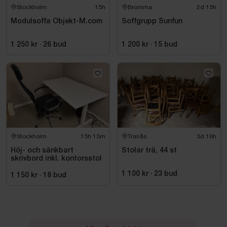
Stockholm
15h
Bromma
2d 15h
Modulsoffa Objekt-M.com
Soffgrupp Sunfun
1 250 kr
·
26
bud
1 200 kr
·
15
bud
Stockholm
15h 13m
Tranås
3d 16h
Höj- och sänkbart
Stolar trä, 44 st
skrivbord inkl. kontorsstol
1 100 kr
·
23
bud
1 150 kr
·
18
bud