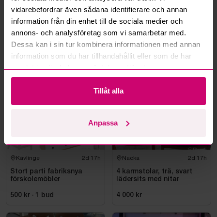
Kan ni frakta mina vunna objekt?
vidarebefordrar även sådana identifierare och annan
information från din enhet till de sociala medier och
Läs fler frågor och svar
annons- och analysföretag som vi samarbetar med.
Dessa kan i sin tur kombinera informationen med annan
information som du har tillhandahållit eller som de har
Mer från samma kategori
samlat in när du har använt deras tjänster.
Tillåt alla
Anpassa
Kävlinge
2d 17h
Nacka
2d 17h
Stort parti fabriksnya
4 karmstolar, trä, svart
förskolemöbler
lädersits med nitar
500 kr
·
1
bud
4 000 kr