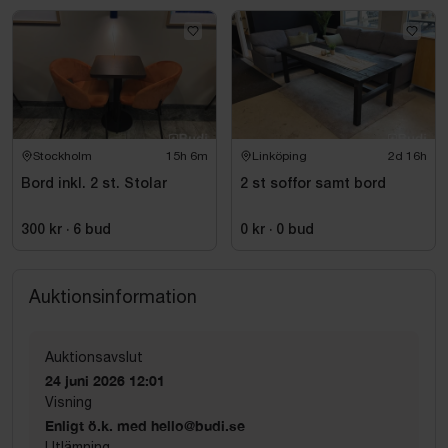
Stockholm
15h 6m
Linköping
2d 16h
Bord inkl. 2 st. Stolar
2 st soffor samt bord
300 kr
·
6
bud
0 kr
·
0
bud
Auktionsinformation
Auktionsavslut
24 juni 2026 12:01
Visning
Enligt ö.k. med hello@budi.se
Utlämning