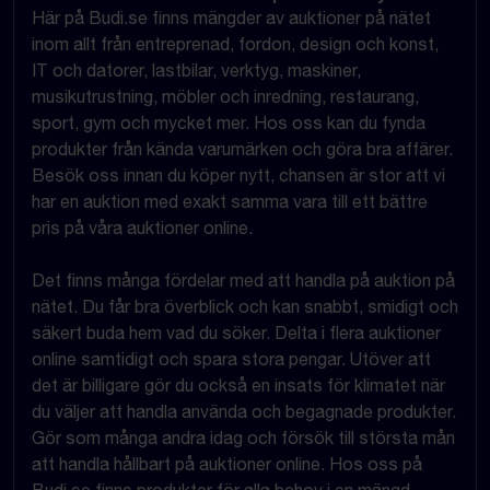
Här på Budi.se finns mängder av auktioner på nätet
inom allt från entreprenad, fordon, design och konst,
IT och datorer, lastbilar, verktyg, maskiner,
musikutrustning, möbler och inredning, restaurang,
sport, gym och mycket mer. Hos oss kan du fynda
produkter från kända varumärken och göra bra affärer.
Besök oss innan du köper nytt, chansen är stor att vi
har en auktion med exakt samma vara till ett bättre
pris på våra auktioner online.
Det finns många fördelar med att handla på auktion på
nätet. Du får bra överblick och kan snabbt, smidigt och
säkert buda hem vad du söker. Delta i flera auktioner
online samtidigt och spara stora pengar. Utöver att
det är billigare gör du också en insats för klimatet när
du väljer att handla använda och begagnade produkter.
Gör som många andra idag och försök till största mån
att handla hållbart på auktioner online. Hos oss på
Budi.se finns produkter för alla behov i en mängd