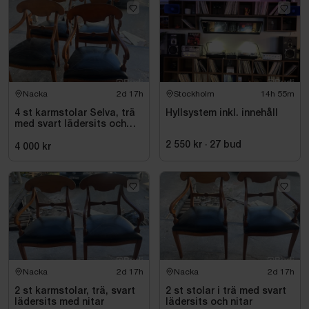
Nacka
2d 17h
Stockholm
14h 55m
4 st karmstolar Selva, trä
Hyllsystem inkl. innehåll
med svart lädersits och
nitar
2 550 kr
·
27
bud
4 000 kr
Nacka
2d 17h
Nacka
2d 17h
2 st karmstolar, trä, svart
2 st stolar i trä med svart
lädersits med nitar
lädersits och nitar