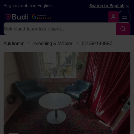
Hoppa till innehåll
Textbaserad (markdown) version av denna sida
×
Page available in English
Switch to English
Google Rating
4.5
Logga in
Sök
Sök
Auktioner
Inredning & Möbler
ID: 59/140887
Föregående
Näst