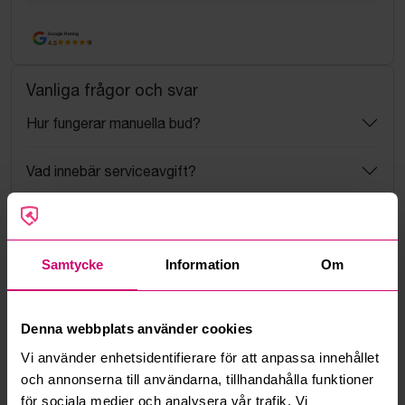
Google Rating
4.5
Vanliga frågor och svar
Hur fungerar manuella bud?
Vad innebär serviceavgift?
Vad är ett reservationspris?
Samtycke
Information
Om
Hur fungerar maxbud?
Hur fungerar budmotorn?
Denna webbplats använder cookies
Vi använder enhetsidentifierare för att anpassa innehållet
Kan jag ångra ett bud?
och annonserna till användarna, tillhandahålla funktioner
för sociala medier och analysera vår trafik. Vi