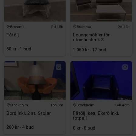
Bromma
2d 15h
Bromma
2d 15h
Fåtölj
Loungemöbler för
utomhusbruk 3.
50 kr
·
1
bud
1 050 kr
·
17
bud
Stockholm
15h 8m
Stockholm
14h 43m
Bord inkl. 2 st. Stolar
Fåtölj Ikea, Ekerö inkl.
fotpall
200 kr
·
4
bud
0 kr
·
0
bud