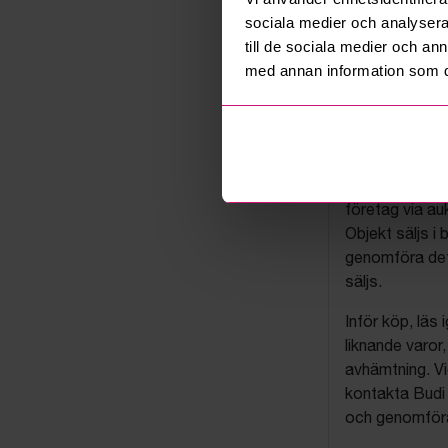
sociala medier och analysera 
till de sociala medier och a
med annan information som du 
Budis auk
På Budi.se säl
företag via auk
Objekt säljs i 
genomföra det
säljs.
Inför köp, läs
liknande varor
avhämtning. Vi
kontakta Budi 
och genomföra 