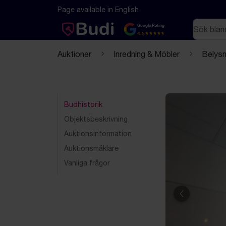
Hoppa till innehåll
Textbaserad (markdown) version av denna sida
Page available in English
Sök
Google Rating
4.5
Auktioner
Inredning & Möbler
Belysn
Budhistorik
Objektsbeskrivning
Auktionsinformation
Auktionsmäklare
Vanliga frågor
Föregående