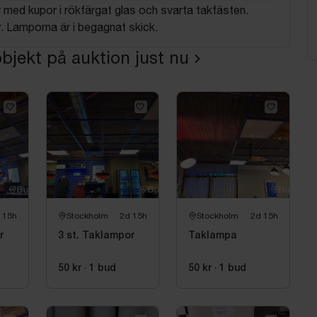
med kupor i rökfärgat glas och svarta takfästen.
år. Lamporna är i begagnat skick.
bjekt på auktion just nu
 15h
Stockholm
2d 15h
Stockholm
2d 15h
r
3 st. Taklampor
Taklampa
50 kr
·
1
bud
50 kr
·
1
bud