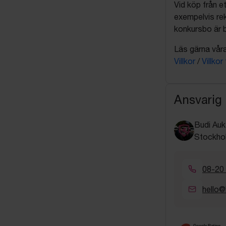
Vid köp från et
exempelvis rek
konkursbo är b
Läs gärna våra 
Villkor
/
Villkor
Ansvarig
Budi Auk
Stockho
08-20
hello@
Google Rating