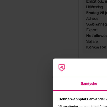
Enligt ö.k.
Utlämning
Fredag 26 jun
Adress
Surbrunnsg
Export
Not allowe
Säljare
Konkursbo
Samtycke
Denna webbplats använder 
Vi använder enhetsidentifierar