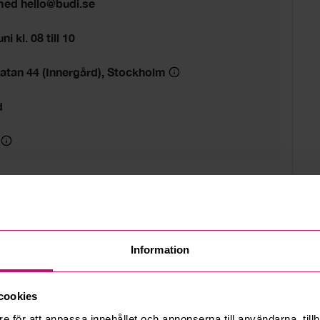
 med hello@budi.se
i kl. 08 till 10
atan 44 (Innergård), Stockholm
d
Information
cookies
e för att anpassa innehållet och annonserna till användarna, tillh