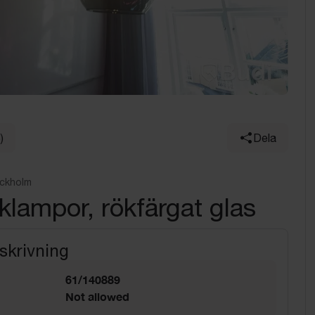
)
Dela
ockholm
aklampor, rökfärgat glas
skrivning
61/140889
Not allowed