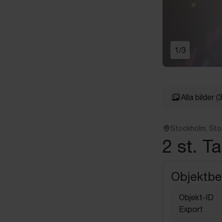
1
/
3
Alla bilder
(3
Stockholm, St
2 st. T
Objektbe
Objekt-ID
Export