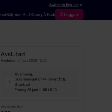
×
Switch to English
oner
Sälj med Budi
Köpa på Budi
Logga in
Logga in
Avslutad
Avslutad:
24 juni 2026 12:03
Utlämning:
Surbrunnsgatan 44 (Innergård),
Stockholm
Fredag 26 juni kl. 08 till 10
Vinnande bud