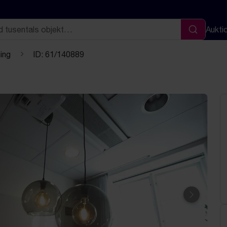
Aukti
Sök
ing
ID: 61/140889
Nästa