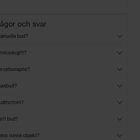
rågor och svar
manuella bud?
rviceavgift?
ervationspris?
maxbud?
budmotorn?
ett bud?
mina vunna objekt?