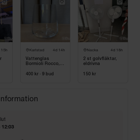
 15h
Karlstad
4d 14h
Nacka
4d 18h
r
Vattenglas
2 st golvfläktar,
Bormioli Rocco,
eldrivna
74 st
400 kr
·
9
bud
150 kr
information
lut
6 12:03