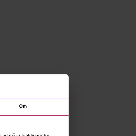
Om
andahålla funktioner för