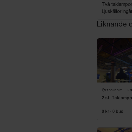
Två taklampor 
Ljuskällor ing
Liknande o
Stockholm
2d
2 st. Taklampo
0 kr
·
0
bud