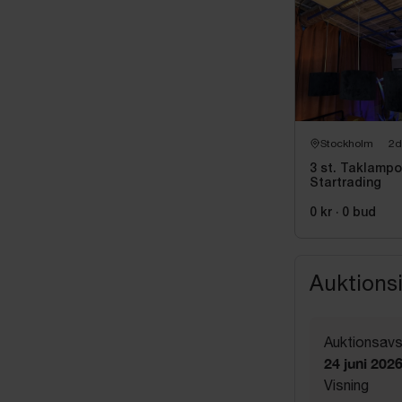
Stockholm
2d
3 st. Taklampo
Startrading
0 kr
·
0
bud
Auktions
Auktionsavs
24 juni 202
Visning