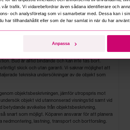
vår trafik. Vi vidarebefordrar även sådana identifierare och anna
nnons- och analysföretag som vi samarbetar med. Dessa kan i sin
har tillhandahållit eller som de har samlat in när du har använt 
tionsvillkor
Anpassa
js objekt på uppdrag av konkursbon, finansbolag och
tion. Bud är alltid bindande och kan inte tas bort.
befintligt skick och utan garanti. Vi saknar möjlighet att
aljerade tekniska undersökningar av de objekt som
 igenom objektsbeskrivningen, jämför utropspris mot
, undersök objekt vid utannonserad visningstid samt vid
d betydande avvikelse från objektsbeskrivning,
så snart som möjligt. Köparen ansvarar för att planera
nedmontering, lastning, transport och bortforsling.