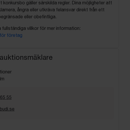
t konkursbo gäller särskilda regler. Dina möjligheter att
lamera, ångra eller utkräva felansvar direkt från ett
egränsade eller obefintliga.
fullständiga villkor för mer information:
 för företag
 auktionsmäklare
tioner
lm
 65 55
budi.se