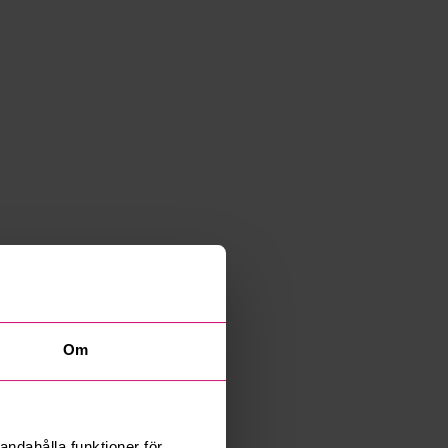
Om
andahålla funktioner för