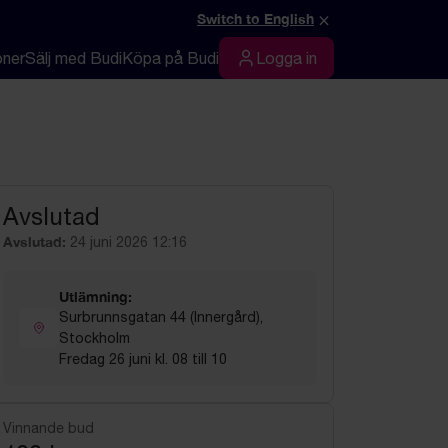
×
Switch to English
oner
Sälj med Budi
Köpa på Budi
Logga in
Logga in
Avslutad
Avslutad:
24 juni 2026 12:16
Utlämning:
Surbrunnsgatan 44 (Innergård),
Stockholm
Fredag 26 juni kl. 08 till 10
Vinnande bud