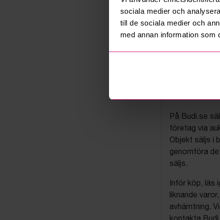
sociala medier och analysera 
till de sociala medier och a
med annan information som du 
Budis auk
På Budi.se säl
företag via auk
Objekt säljs i 
genomföra det
säljs.
Inför köp, läs
liknande varor
avhämtning. Vi
kontakta Budi 