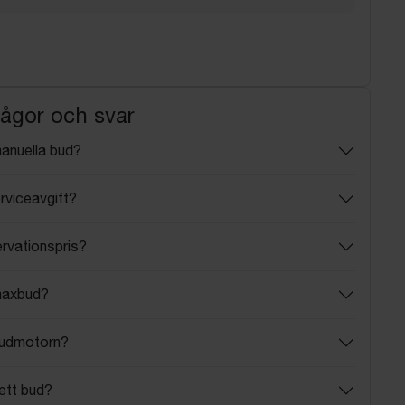
rågor och svar
manuella bud?
rviceavgift?
ervationspris?
maxbud?
budmotorn?
ett bud?