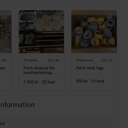
 18h
Tranås
3d 19h
Bromma
2d 17h
rse
Parti diverse för
Parti med tejp
lunchservering,
bl.a. assietter,
450 kr
·
10
bud
glas och bestick
1 050 kr
·
22
bud
information
lut