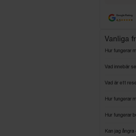
Google Rating
4.5
Vanliga f
Hur fungerar 
Vad innebär se
Vad är ett res
Hur fungerar 
Hur fungerar 
Kan jag ångra 