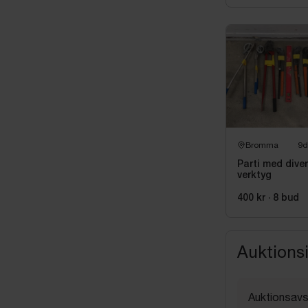
Bromma
9d
Parti med dive
verktyg
400 kr
·
8
bud
Auktions
Auktionsavs