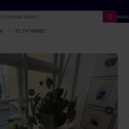
Aukti
Sök
rl
ID: 74/140902
Nästa