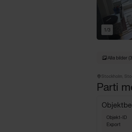
1
/
3
Alla bilder
(3
Stockholm, St
Parti m
Objektbe
Objekt-ID
Export