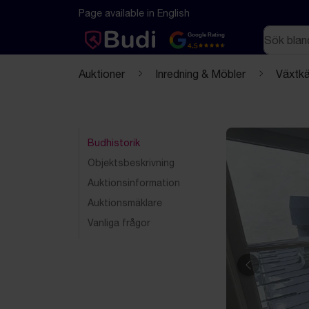
Hoppa till innehåll
Textbaserad (markdown) version av denna sida
Page available in English
Sök
Google Rating
4.5
Auktioner
Inredning & Möbler
Växtkä
Budhistorik
Objektsbeskrivning
Auktionsinformation
Auktionsmäklare
Vanliga frågor
Föregående