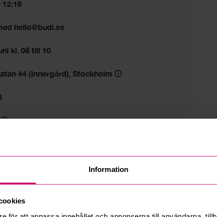
6 12:16
 med hello@budi.se
i kl. 08 till 10
atan 44 (Innergård), Stockholm
d
Information
cookies
e för att anpassa innehållet och annonserna till användarna, tillh