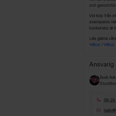
och genomföra 
Vid köp från et
exempelvis rek
konkursbo är b
Läs gärna våra 
Villkor
/
Villkor
Ansvarig
Budi Auk
Stockho
08-20
hello@