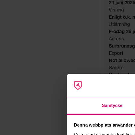
24 juni 202
Visning
Enligt ö.k.
Utlämning
Fredag 26 jun
Adress
Surbrunnsg
Export
Not allowe
Säljare
Konkursbo
Samtycke
Denna webbplats använder 
Vi använder enhetsidentifierar