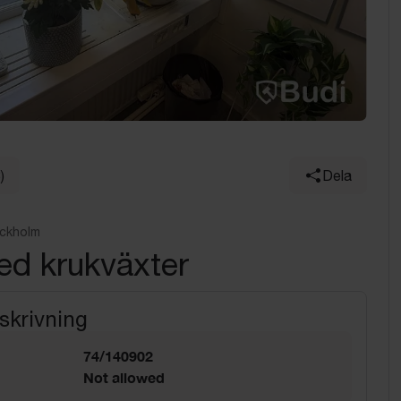
)
Dela
ockholm
ed krukväxter
skrivning
74/140902
Not allowed