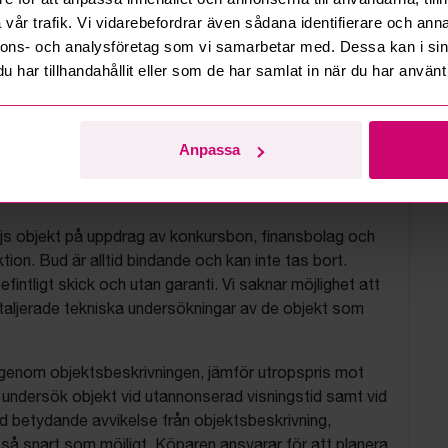
vår trafik. Vi vidarebefordrar även sådana identifierare och anna
nnons- och analysföretag som vi samarbetar med. Dessa kan i sin
har tillhandahållit eller som de har samlat in när du har använt 
Anpassa
tionsvillkor
js objekt på uppdrag av konkursbon, finansbolag och
tion. Bud är alltid bindande och kan inte tas bort.
befintligt skick och utan garanti. Vi saknar möjlighet att
aljerade tekniska undersökningar av de objekt som
 igenom objektsbeskrivningen, jämför utropspris mot
, undersök objekt vid utannonserad visningstid samt vid
d betydande avvikelse från objektsbeskrivning,
så snart som möjligt. Köparen ansvarar för att planera