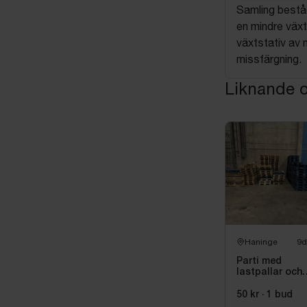
Samling beståe
en mindre växt
växtstativ av 
missfärgning.
Liknande o
Haninge
9d
Parti med
lastpallar och
emballage ca 
st
50 kr
·
1
bud