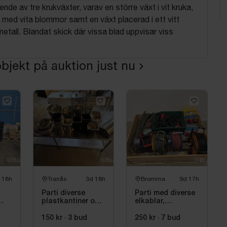
nde av tre krukväxter, varav en större växt i vit kruka,
 med vita blommor samt en växt placerad i ett vitt
metall. Blandat skick där vissa blad uppvisar viss
bjekt på auktion just nu
 18h
Tranås
3d 18h
Bromma
9d 17h
Parti diverse
Parti med diverse
plastkantiner och
elkablar,
100
rostfria bunkar
kabelvindor och
fördelningscentraler
150 kr
·
3
bud
250 kr
·
7
bud