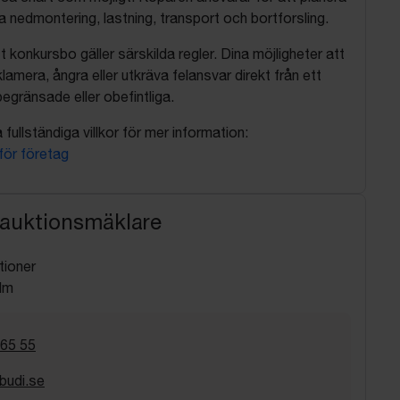
nedmontering, lastning, transport och bortforsling.
t konkursbo gäller särskilda regler. Dina möjligheter att
lamera, ångra eller utkräva felansvar direkt från ett
egränsade eller obefintliga.
fullständiga villkor för mer information:
 för företag
 auktionsmäklare
tioner
lm
 65 55
budi.se