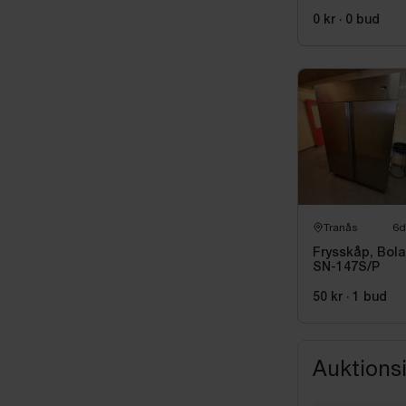
för dryck och
takeaway
0 kr
·
0
bud
Tranås
6d
Frysskåp, Bola
SN-147S/P
50 kr
·
1
bud
Auktions