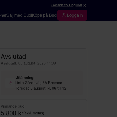
×
Switch to English
oner
Sälj med Budi
Köpa på Budi
Logga in
Logga in
Avslutad
Avslutad:
05 augusti 2026 11:38
Utlämning:
Linta Gårdsväg 5A Bromma
Torsdag 6 augusti kl. 08 till 12
Vinnande bud
5 800 kr
(exkl. moms)