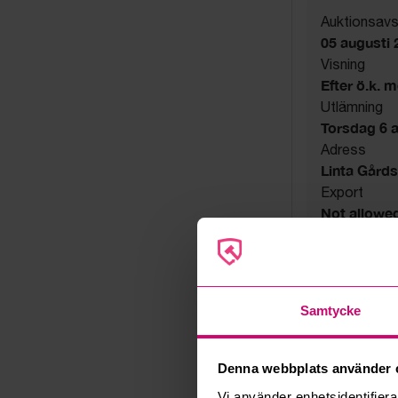
Auktionsavs
05 augusti 
Visning
Efter ö.k. 
Utlämning
Torsdag 6 au
Adress
Linta Gård
Export
Not allowe
Säljare
Företag
Samtycke
Denna webbplats använder 
Vi använder enhetsidentifierar