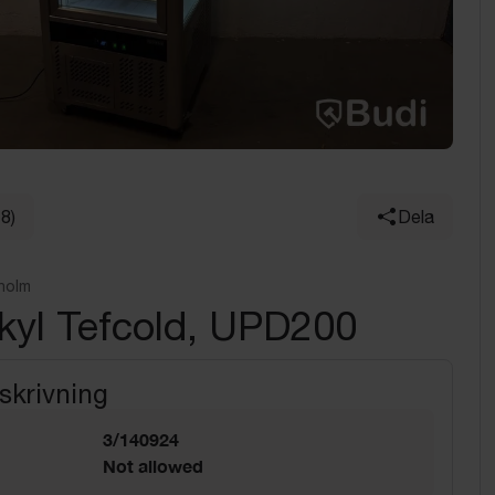
18)
Dela
holm
kyl Tefcold, UPD200
skrivning
3/140924
Not allowed