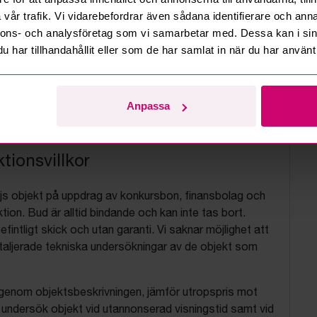
vår trafik. Vi vidarebefordrar även sådana identifierare och anna
nnons- och analysföretag som vi samarbetar med. Dessa kan i sin
har tillhandahållit eller som de har samlat in när du har använt 
Anpassa
tionsvillkor
js objekt på uppdrag av konkursbon, finansbolag och
tion. Bud är alltid bindande och kan inte tas bort.
befintligt skick och utan garanti. Vi saknar möjlighet att
aljerade tekniska undersökningar av de objekt som
 igenom objektsbeskrivningen, jämför utropspris mot
, undersök objekt vid utannonserad visningstid samt vid