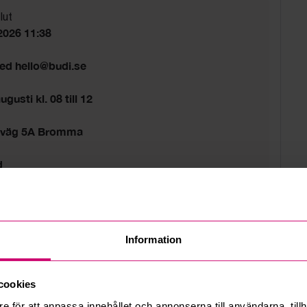
lut
2026 11:38
med hello@budi.se
gusti kl. 08 till 12
sväg 5A Bromma
d
Information
cookies
e för att anpassa innehållet och annonserna till användarna, tillh