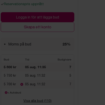
Reservationspris uppnått
Logga in för att lägga bud
Skapa ett konto
25%
Moms på bud
Bud
Tid
Budgivare
5 800 kr
05 aug. 11:35
7
5 750 kr
05 aug. 11:32
5
5 700 kr
05 aug. 11:32
7
= Autobud
Visa alla bud (
110
)