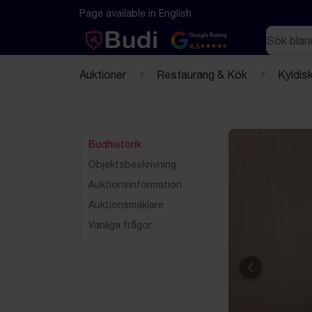
Hoppa till innehåll
Textbaserad (markdown) version av denna sida
Page available in English
Sök
Google Rating
4.5
Auktioner
Restaurang & Kök
Kyldis
Budhistorik
Objektsbeskrivning
Auktionsinformation
Auktionsmäklare
Vanliga frågor
Föregående