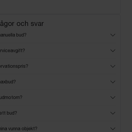
rågor och svar
manuella bud?
rviceavgift?
ervationspris?
maxbud?
budmotorn?
ett bud?
mina vunna objekt?