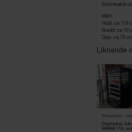
Strömkabel och
Mått:
Höjd: ca 179 
Bredd: ca 70 
Djup: ca 70 cm
Liknande o
Stockholm
12d
Displaykyl Juk
VARNA 110, sva