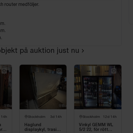
 router medföljer.
cm.
cm.
.
bjekt på auktion just nu
 14h
Stockholm
3d 14h
Stockholm
12d 14h
a
Haglund
Vinkyl GEMM WL
rt,
displaykyl, trasig
5/2 22, för rött