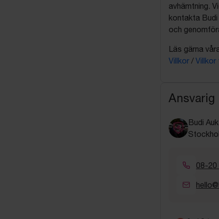
avhämtning. Vi
kontakta Budi 
och genomföra 
Läs gärna våra 
Villkor
/
Villkor
Ansvarig
Budi Auk
Stockho
08-20
hello@