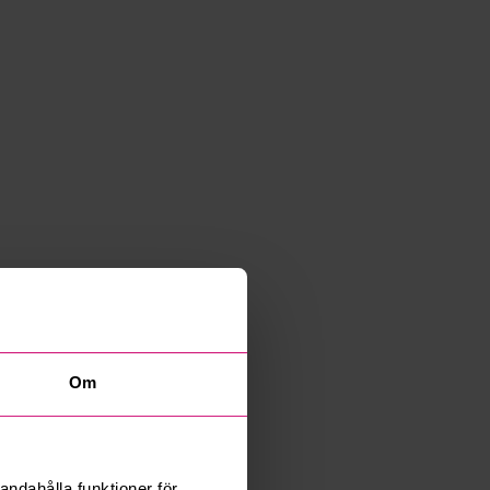
Om
andahålla funktioner för