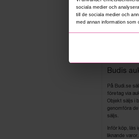
sociala medier och analysera 
till de sociala medier och a
med annan information som du 
Budis auk
På Budi.se säl
företag via auk
Objekt säljs i 
genomföra det
säljs.
Inför köp, läs
liknande varor