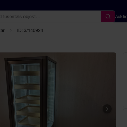
Aukti
Sök
kar
ID: 3/140924
Nästa