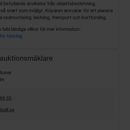
d betydande avvikelse från objektsbeskrivning,
så snart som möjligt. Köparen ansvarar för att planera
nedmontering, lastning, transport och bortforsling.
fullständiga villkor för mer information:
 för företag
 auktionsmäklare
tioner
lm
 65 55
budi.se