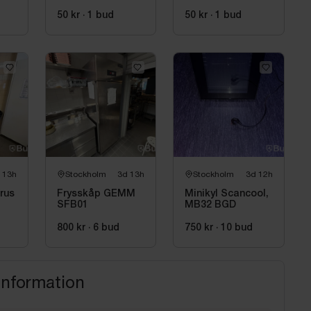
rullgardin
och vitt vin, 155 x
220 cm
50 kr
·
1
bud
50 kr
·
1
bud
 13h
Stockholm
3d 13h
Stockholm
3d 12h
rus
Frysskåp GEMM
Minikyl Scancool,
SFB01
MB32 BGD
800 kr
·
6
bud
750 kr
·
10
bud
information