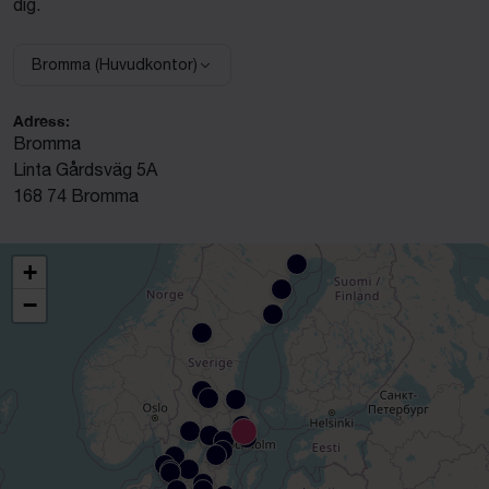
dig.
Bromma (Huvudkontor)
Välj anläggning:
Adress:
Bromma
Linta Gårdsväg 5A
168 74 Bromma
+
−