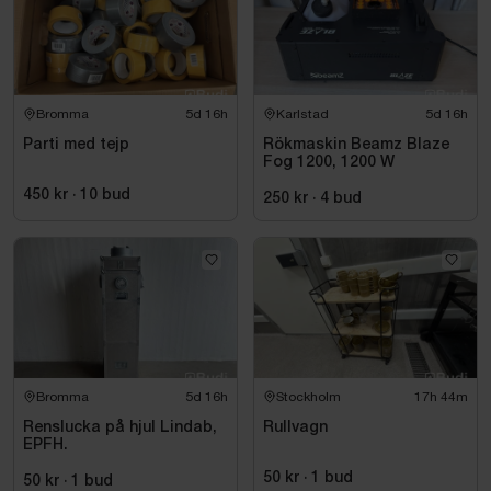
Bromma
5d 16h
Karlstad
5d 16h
Parti med tejp
Rökmaskin Beamz Blaze
Fog 1200, 1200 W
450 kr
·
10
bud
250 kr
·
4
bud
Bromma
5d 16h
Stockholm
17h 44m
Renslucka på hjul Lindab,
Rullvagn
EPFH.
50 kr
·
1
bud
50 kr
·
1
bud