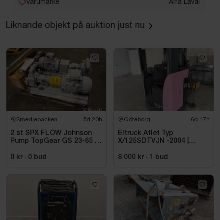
Varumärke
Alfa Laval
Liknande objekt på auktion just nu
Smedjebacken
5d 20h
Göteborg
6d 17h
2 st SPX FLOW Johnson
Eltruck Atlet Typ
Pump TopGear GS 23-65 |
X/125SDTVJN -2004 |
2023
Sittstaplare
0 kr
·
0
bud
8 000 kr
·
1
bud