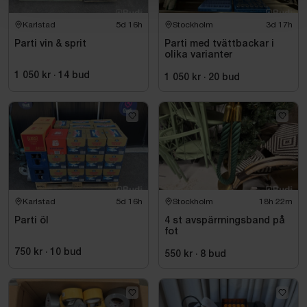
Karlstad
5d 16h
Stockholm
3d 17h
Parti vin & sprit
Parti med tvättbackar i
olika varianter
1 050 kr
·
14
bud
1 050 kr
·
20
bud
Karlstad
5d 16h
Stockholm
18h 22m
Parti öl
4 st avspärrningsband på
fot
750 kr
·
10
bud
550 kr
·
8
bud