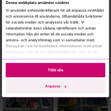
Hur fungerar maxbud?
Denna webbplats använder cookies
Vi använder enhetsidentifierare för att anpassa innehållet
Hur fungerar budmotorn?
och annonserna till användarna, tillhandahålla funktioner
för sociala medier och analysera vår trafik. Vi
Kan jag ångra ett bud?
vidarebefordrar även sådana identifierare och annan
information från din enhet till de sociala medier och
annons- och analysföretag som vi samarbetar med.
Kan ni frakta mina vunna objekt?
Dessa kan i sin tur kombinera informationen med annan
information som du har tillhandahållit eller som de har
Läs fler frågor och svar
samlat in när du har använt deras tjänster.
Tillåt alla
Mer från samma kategori
Anpassa