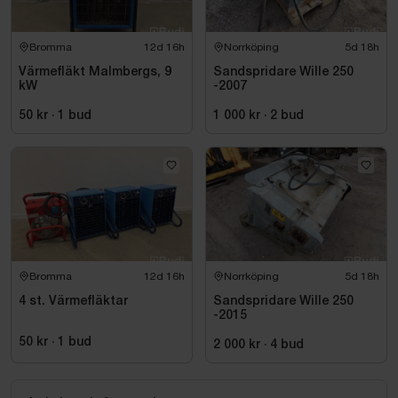
Bromma
12d 16h
Norrköping
5d 18h
Värmefläkt Malmbergs, 9
Sandspridare Wille 250
kW
-2007
50 kr
·
1
bud
1 000 kr
·
2
bud
Bromma
12d 16h
Norrköping
5d 18h
4 st. Värmefläktar
Sandspridare Wille 250
-2015
50 kr
·
1
bud
2 000 kr
·
4
bud