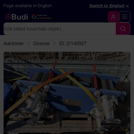
Hoppa till innehåll
Textbaserad (markdown) version av denna sida
×
Page available in English
Switch to English
Google Rating
4.5
Logga in
Sök
Sök
Auktioner
Diverse
ID: 2/140927
Föregående
Näst