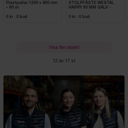
Plastpallar 1200 × 800 mm
STOLPFÄSTE WESTAL
– 60 st
HARRY 60 MM GALV -
0 kr
·
0
bud
0 kr
·
0
bud
Visa fler objekt
12 av 17 st