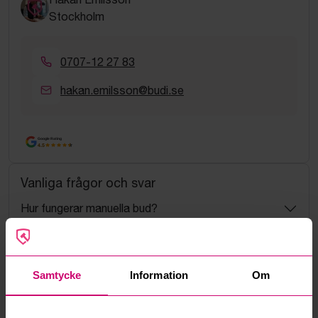
Stockholm
0707-12 27 83
hakan.emilsson@budi.se
Google Rating
4.5
Vanliga frågor och svar
Hur fungerar manuella bud?
Vad innebär serviceavgift?
Samtycke
Information
Om
Vad är ett reservationspris?