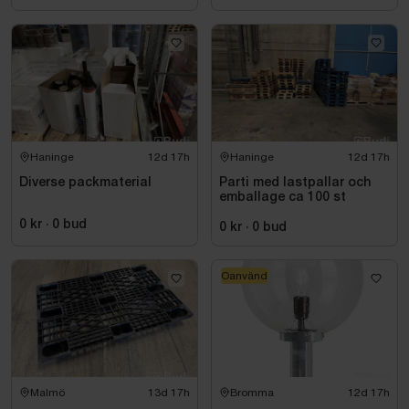
Haninge
12d 17h
Haninge
12d 17h
Diverse packmaterial
Parti med lastpallar och
emballage ca 100 st
0 kr
·
0
bud
0 kr
·
0
bud
Oanvänd
Malmö
13d 17h
Bromma
12d 17h