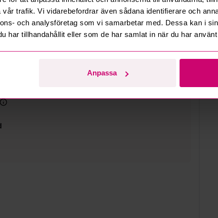
information
vår trafik. Vi vidarebefordrar även sådana identifierare och anna
nnons- och analysföretag som vi samarbetar med. Dessa kan i sin
har tillhandahållit eller som de har samlat in när du har använt 
lut
6 13:11
Anpassa
i kl. 13 till 15
d