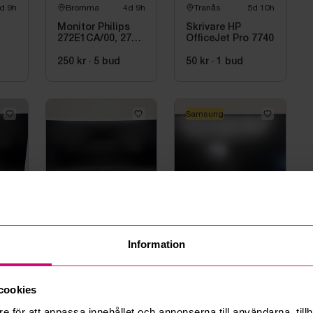
d 9h
Bromma
4d 9h
Tranås
5d 10h
Monitor Philips
Skrivare HP
272E1CA/00, 27
OfficeJet Pro 7740
tum
250 kr
·
5
bud
50 kr
·
1
bud
Samsung
d 9h
Bromma
4d 9h
Bromma
4d 9h
Datorskärm AOC
TVskärm
Information
CU34E4CW, 34
Samsung QM50C,
7
tum
50 tum
1 250 kr
·
21
bud
800 kr
·
14
bud
cookies
e för att anpassa innehållet och annonserna till användarna, tillh