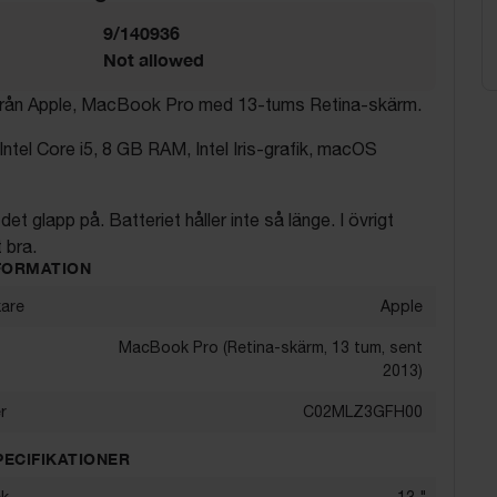
9/140936
Not allowed
från Apple, MacBook Pro med 13-tums Retina-skärm.
 Intel Core i5, 8 GB RAM, Intel Iris-grafik, macOS
et glapp på. Batteriet håller inte så länge. I övrigt
 bra.
FORMATION
kare
Apple
MacBook Pro (Retina-skärm, 13 tum, sent
2013)
r
C02MLZ3GFH00
PECIFIKATIONER
ek
13
"