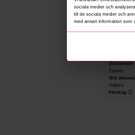
Auktions
sociala medier och analysera 
till de sociala medier och a
med annan information som du 
Auktionsavs
24 juni 202
Utlämning
Fredag 26 jun
Adress
Stockholm
Export
Not allowe
Säljare
Företag