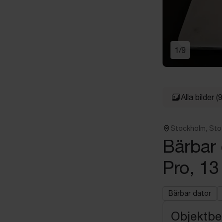
1
/
9
Alla bilder
(9
Stockholm, St
Bärbar
Pro, 13
Bärbar dator
Objektbe