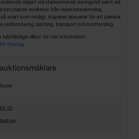
, undersök objekt vid utannonserad visningstid samt vid
d betydande avvikelse från objektsbeskrivning,
så snart som möjligt. Köparen ansvarar för att planera
nedmontering, lastning, transport och bortforsling.
fullständiga villkor för mer information:
 för företag
 auktionsmäklare
tioner
 65 55
budi.se