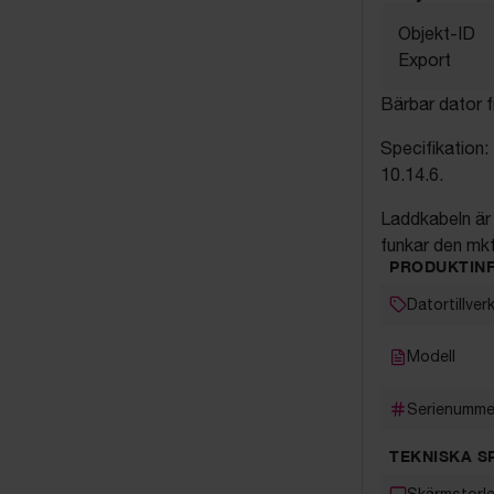
Objekt-ID
Export
Bärbar dator 
Specifikation:
10.14.6.
Laddkabeln är d
funkar den mkt
PRODUKTIN
Datortillver
Modell
Serienumme
TEKNISKA S
Skärmstorl