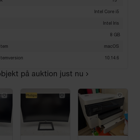
Intel Core i5
Intel Iris
8
GB
stem
macOS
stemversion
10.14.6
bjekt på auktion just nu
Philips