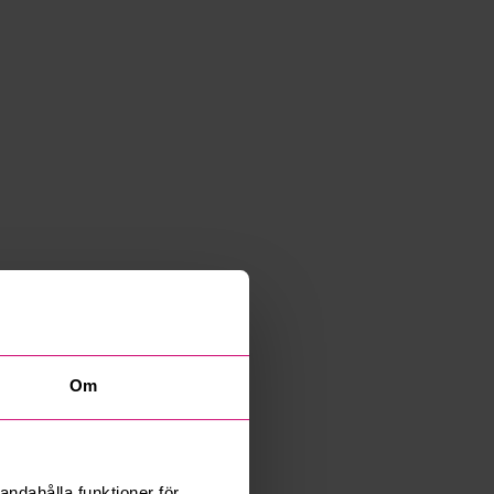
Om
andahålla funktioner för