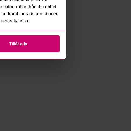
n information från din enhet
 tur kombinera informationen
deras tjänster.
Tillåt alla