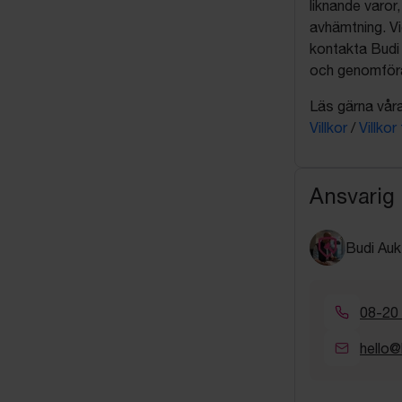
liknande varor
avhämtning. Vi
kontakta Budi 
och genomföra 
Läs gärna våra 
Villkor
/
Villkor
Ansvarig
Budi Auk
08-20
hello@