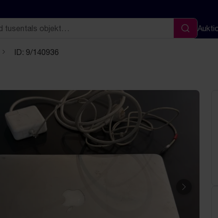
Aukti
Sök
ID: 9/140936
Nästa