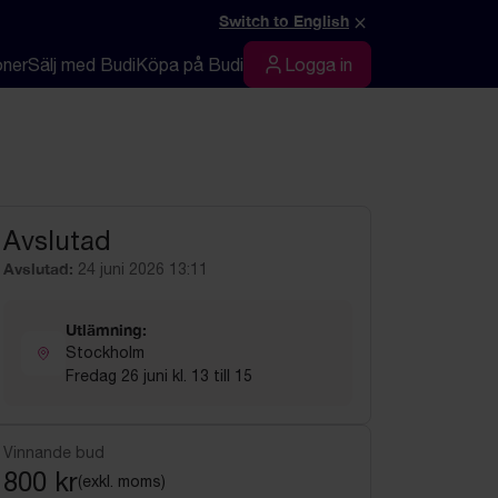
×
Switch to English
oner
Sälj med Budi
Köpa på Budi
Logga in
Logga in
Avslutad
Avslutad:
24 juni 2026 13:11
Utlämning:
Stockholm
Fredag 26 juni kl. 13 till 15
Vinnande bud
800 kr
(exkl. moms)