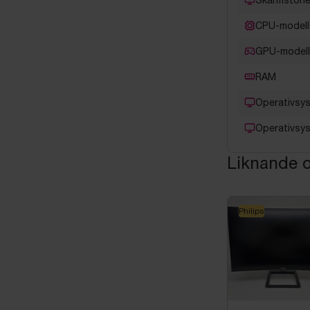
CPU-modell
GPU-modell
RAM
Operativsy
Operativsy
Liknande o
Philips