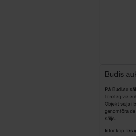
Budis auk
På Budi.se säl
företag via auk
Objekt säljs i 
genomföra det
säljs.
Inför köp, läs