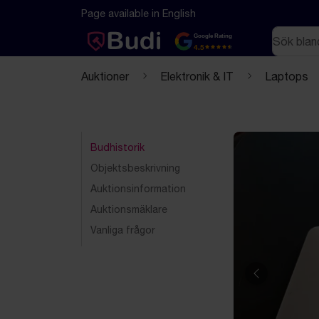
Hoppa till innehåll
Textbaserad (markdown) version av denna sida
Page available in English
Sök
Google Rating
4.5
Auktioner
Elektronik & IT
Laptops
Budhistorik
Objektsbeskrivning
Auktionsinformation
Auktionsmäklare
Vanliga frågor
Föregående