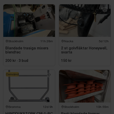
Stockholm
11h 28m
Nacka
5d 12h
Blandade trasiga mixers
2 st golvfläktar Honeywell,
blendtec
svarta
200 kr
·
3
bud
150 kr
Oanvänd
Bromma
12d 9h
Stockholm
10h 55m