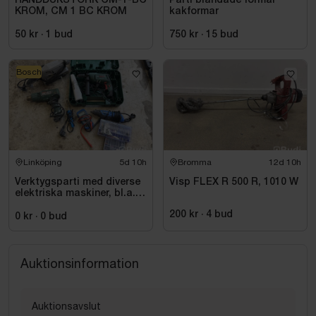
HANDDUKSTORK CM-1-BC
Parti blandade formar
KROM, CM 1 BC KROM
kakformar
50 kr
·
1
bud
750 kr
·
15
bud
Bosch
Linköping
5d 10h
Bromma
12d 10h
Verktygsparti med diverse
Visp FLEX R 500 R, 1010 W
elektriska maskiner, bl.a.
Bosch
200 kr
·
4
bud
0 kr
·
0
bud
Auktionsinformation
Auktionsavslut