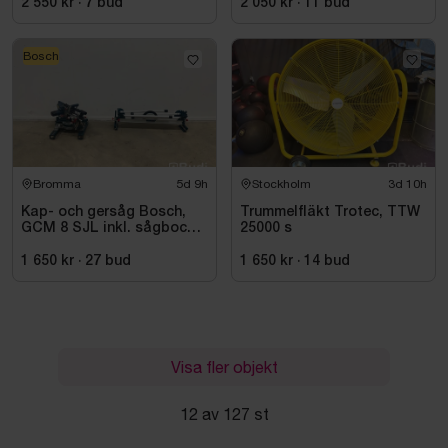
2 550 kr
·
7
bud
2 050 kr
·
11
bud
Bosch
Bromma
5d 9h
Stockholm
3d 10h
Kap- och gersåg Bosch,
Trummelfläkt Trotec, TTW
GCM 8 SJL inkl. sågbock
25000 s
Bosch, GTA 2500
1 650 kr
·
27
bud
1 650 kr
·
14
bud
Visa fler objekt
12 av 127 st