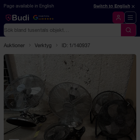
Hoppa till innehåll
Textbaserad (markdown) version av denna sida
×
Page available in English
Switch to English
Google Rating
4.5
Logga in
Sök
Sök
Auktioner
Verktyg
ID: 1/140937
Föregående
Näst