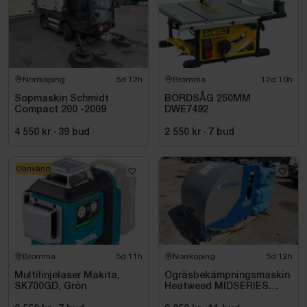
Norrköping
5d 12h
Bromma
12d 10h
Sopmaskin Schmidt
BORDSÅG 250MM
Compact 200 -2009
DWE7492
4 550 kr
·
39
bud
2 550 kr
·
7
bud
Oanvänd
Bromma
5d 11h
Norrköping
5d 12h
Multilinjelaser Makita,
Ogräsbekämpningsmaskin
SK700GD, Grön
Heatweed MIDSERIES
22/8, -2015