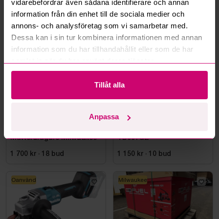
vidarebefordrar även sådana identifierare och annan
information från din enhet till de sociala medier och
Mer från samma kategori
annons- och analysföretag som vi samarbetar med.
Dessa kan i sin tur kombinera informationen med annan
information som du har tillhandahållit eller som de har
Milwaukee
Oanvänd
samlat in när du har använt deras tjänster.
Tillåt alla
Anpassa
Bromma
12d 10h
Bromma
5d 11h
Cirkelsåg och
Slagskruvdragare Makita,
Mutterdragare Milwaukee
TD001GZ
1 700 kr
·
18
bud
1 150 kr
·
10
bud
Oanvänd
Milwaukee