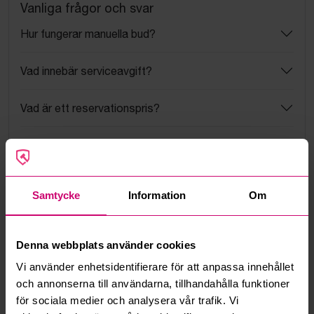
Vanliga frågor och svar
Hur fungerar manuella bud?
Vad innebär serviceavgift?
Vad är ett reservationspris?
Hur fungerar maxbud?
Hur fungerar budmotorn?
Samtycke
Information
Om
Kan jag ångra ett bud?
Denna webbplats använder cookies
Kan ni frakta mina vunna objekt?
Vi använder enhetsidentifierare för att anpassa innehållet
och annonserna till användarna, tillhandahålla funktioner
Läs fler frågor och svar
för sociala medier och analysera vår trafik. Vi