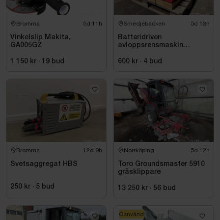
Bromma
5d 11h
Smedjebacken
5d 13h
Vinkelslip Makita,
Batteridriven
GA005GZ
avloppsrensmaskin
Milwaukee M18 FUEL M18
FSSM-121 | Oanvänd
1 150 kr
·
19
bud
600 kr
·
4
bud
Bromma
12d 9h
Norrköping
5d 12h
Svetsaggregat HBS
Toro Groundsmaster 5910
gräsklippare
250 kr
·
5
bud
13 250 kr
·
56
bud
Oanvänd