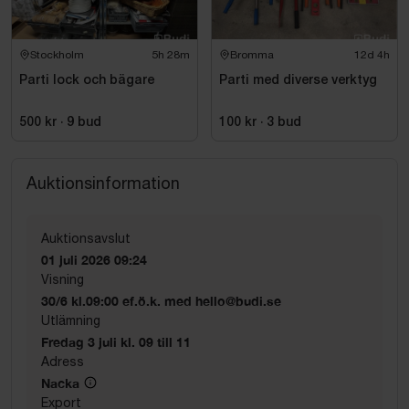
Stockholm
5h 28m
Bromma
12d 4h
Parti lock och bägare
Parti med diverse verktyg
500 kr
·
9
bud
100 kr
·
3
bud
Auktionsinformation
Auktionsavslut
01 juli 2026 09:24
Visning
30/6 kl.09:00 ef.ö.k. med hello@budi.se
Utlämning
Fredag 3 juli kl. 09 till 11
Adress
Nacka
Export