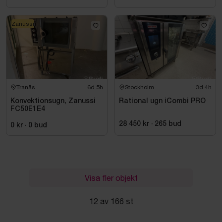
Zanussi
Tranås
6d 5h
Stockholm
3d 4h
Konvektionsugn, Zanussi
Rational ugn iCombi PRO
FC50E1E4
28 450 kr
·
265
bud
0 kr
·
0
bud
Visa fler objekt
12 av 166 st