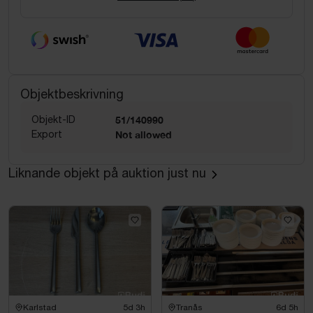
Objektbeskrivning
Objekt-ID
51/140990
Export
Not allowed
Liknande objekt på auktion just nu
Karlstad
5d 3h
Tranås
6d 5h