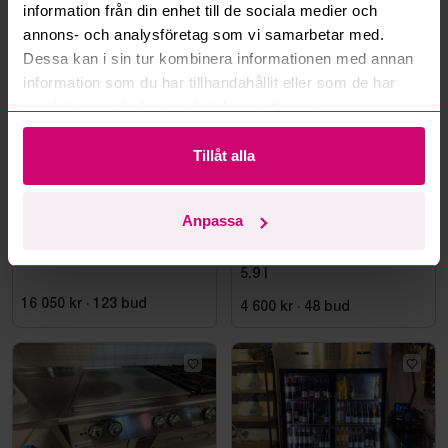
information från din enhet till de sociala medier och
annons- och analysföretag som vi samarbetar med.
Mer från samma kategori
Dessa kan i sin tur kombinera informationen med annan
information som du har tillhandahållit eller som de har
samlat in när du har använt deras tjänster.
Tillåt alla
Anpassa
Falun
5d 5h
Stockholm
4h 43m
Kylrum
Robot coupe Blixer 5 v.v
5.9 l
16 050 kr
·
123
bud
4 600 kr
·
48
bud