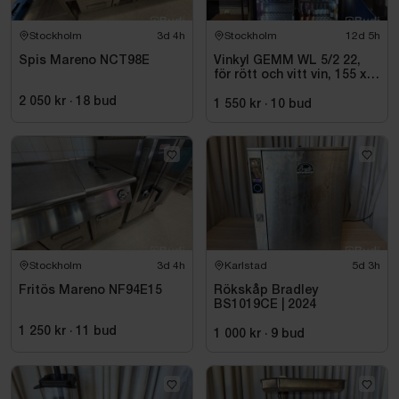
Stockholm
3d 4h
Stockholm
12d 5h
Spis Mareno NCT98E
Vinkyl GEMM WL 5/2 22,
för rött och vitt vin, 155 x
220 cm
2 050 kr
·
18
bud
1 550 kr
·
10
bud
Stockholm
3d 4h
Karlstad
5d 3h
Fritös Mareno NF94E15
Rökskåp Bradley
BS1019CE | 2024
1 250 kr
·
11
bud
1 000 kr
·
9
bud