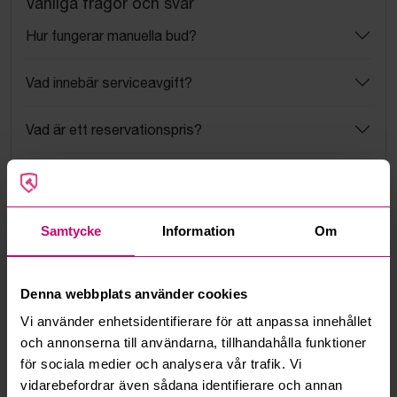
Vanliga frågor och svar
Hur fungerar manuella bud?
Vad innebär serviceavgift?
Vad är ett reservationspris?
Hur fungerar maxbud?
Hur fungerar budmotorn?
Samtycke
Information
Om
Kan jag ångra ett bud?
Denna webbplats använder cookies
Kan ni frakta mina vunna objekt?
Vi använder enhetsidentifierare för att anpassa innehållet
och annonserna till användarna, tillhandahålla funktioner
Läs fler frågor och svar
för sociala medier och analysera vår trafik. Vi
vidarebefordrar även sådana identifierare och annan