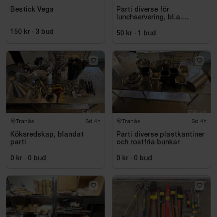
Bestick Vega
Parti diverse för
lunchservering, bl.a.
assietter, glas och bestick
150 kr
·
3
bud
50 kr
·
1
bud
Tranås
6d 4h
Tranås
6d 4h
Köksredskap, blandat
Parti diverse plastkantiner
parti
och rostfria bunkar
0 kr
·
0
bud
0 kr
·
0
bud