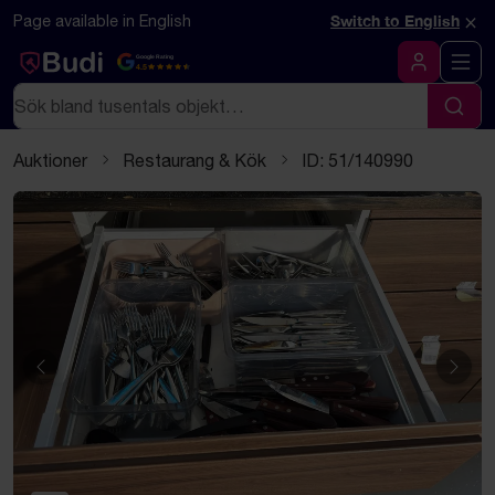
Hoppa till innehåll
Textbaserad (markdown) version av denna sida
×
Page available in English
Switch to English
Google Rating
4.5
Logga in
Sök
Sök
Auktioner
Restaurang & Kök
ID: 51/140990
Föregående
Näst