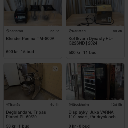
Karlstad
5d 3h
Karlstad
5d 3h
Blender Perima TM-800A
Köttkvarn Dynasty HL-
G22SND | 2024
600 kr
·
15
bud
500 kr
·
11
bud
Tranås
6d 4h
Stockholm
12d 5h
Degblandare, Tripas
Displaykyl Juka VARNA
Planet PL 60/20
110, svart, för dryck och
takeaway
50 kr
·
1
bud
0 kr
·
0
bud