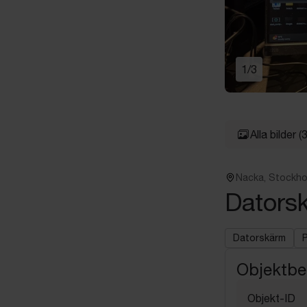
1
/
3
Alla bilder
(3
Nacka, Stockh
Datorsk
Datorskärm
P
Objektbe
Objekt-ID