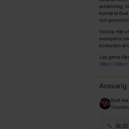
avhämtning. Vi
kontakta Budi 
och genomföra 
Vid köp från et
exempelvis rek
konkursbo är b
Läs gärna våra 
Villkor
/
Villkor
Ansvarig
Budi Auk
Stockho
08-20