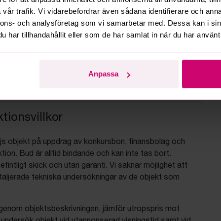
vår trafik. Vi vidarebefordrar även sådana identifierare och anna
nnons- och analysföretag som vi samarbetar med. Dessa kan i sin
har tillhandahållit eller som de har samlat in när du har använt 
Anpassa
tionsvillkor
js objekt på uppdrag av konkursbon, finansbolag och
tion. Bud är alltid bindande och kan inte tas bort.
befintligt skick och utan garanti. Vi saknar möjlighet att
aljerade tekniska undersökningar av de objekt som
 igenom objektsbeskrivningen, jämför utropspris mot
, undersök objekt vid utannonserad visningstid samt vid