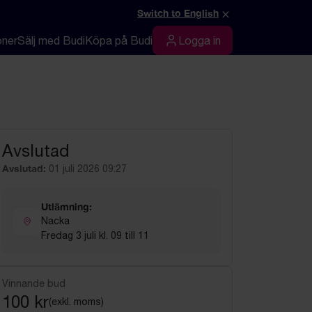
×
Switch to English
oner
Sälj med Budi
Köpa på Budi
Logga in
Logga in
Avslutad
Avslutad:
01 juli 2026 09:27
Utlämning:
Nacka
Fredag 3 juli kl. 09 till 11
Vinnande bud
100 kr
(exkl. moms)