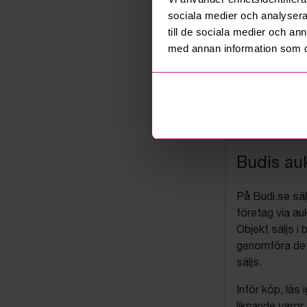
sociala medier och analysera 
till de sociala medier och a
med annan information som du 
Budis auk
På Budi.se säl
företag via auk
Objekt säljs i 
genomföra det
säljs.
Inför köp, läs
liknande varor