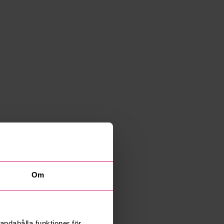
Om
andahålla funktioner för