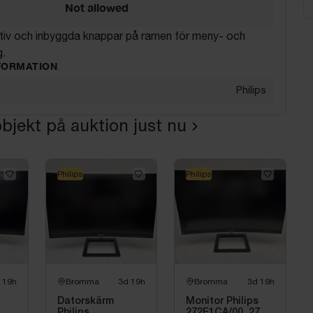
Not allowed
ativ och inbyggda knappar på ramen för meny- och
g.
FORMATION
Philips
bjekt på auktion just nu
Philips
Philips
 19h
Bromma
3d 19h
Bromma
3d 19h
Datorskärm
Monitor Philips
Philips
272E1CA/00, 27