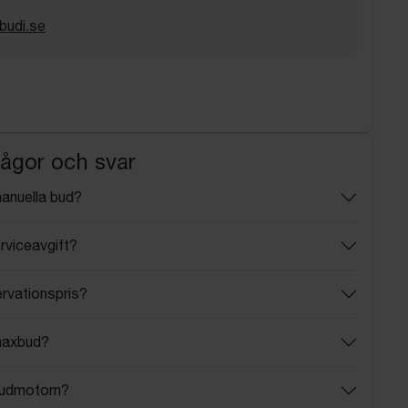
budi.se
rågor och svar
manuella bud?
rviceavgift?
ervationspris?
maxbud?
budmotorn?