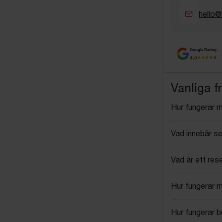
hello@
Google Rating
4.5
Vanliga f
Hur fungerar 
Vad innebär se
Vad är ett res
Hur fungerar 
Hur fungerar 