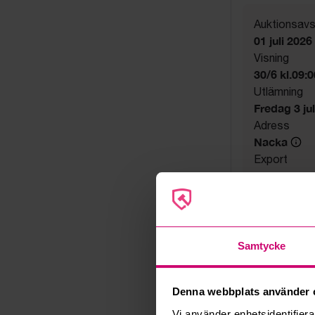
Auktionsavs
01 juli 2026
Visning
30/6 kl.09:
Utlämning
Fredag 3 juli
Adress
Nacka
Export
Not allowe
Säljare
Konkursbo
Samtycke
Denna webbplats använder 
Vi använder enhetsidentifierar