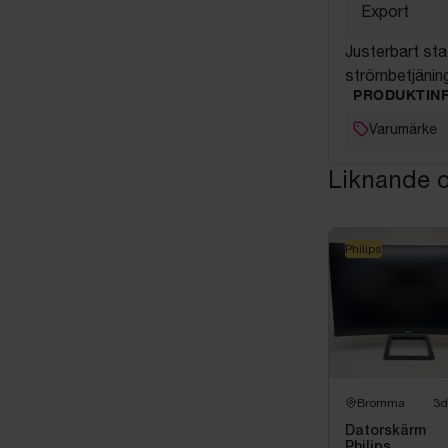
Export
Justerbart st
strömbetjänin
PRODUKTIN
Varumärke
Liknande o
Philips
Bromma
3d
Datorskärm
Philips