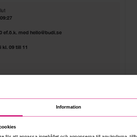
lut
 09:27
00 ef.ö.k. med hello@budi.se
 kl. 09 till 11
d
Information
cookies
e för att anpassa innehållet och annonserna till användarna, tillh