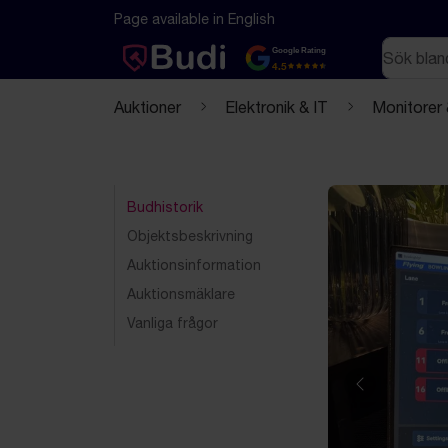
Hoppa till innehåll
Textbaserad (markdown) version av denna sida
Page available in English
Sök
Google Rating
4.5
Auktioner
Elektronik & IT
Monitorer
Budhistorik
Objektsbeskrivning
Auktionsinformation
Auktionsmäklare
Vanliga frågor
Föregående