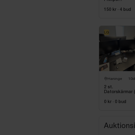
325E1C/00, 32
tum, välvd
150 kr
·
4
bud
LG
Haninge
10d
2 st.
Datorskärmar 
och Voxicon)
0 kr
·
0
bud
Auktions