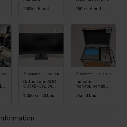
272E1CA/00, 27
tum
tum
250 kr
·
5
bud
250 kr
·
5
bud
 20h
Bromma
3d 19h
Bromma
10d 19h
Datorskärm AOC
Industriell
(LG
CU34E4CW, 34
monitor, portabelt
tum
kontrollskåp
1 350 kr
·
23
bud
0 kr
·
0
bud
information