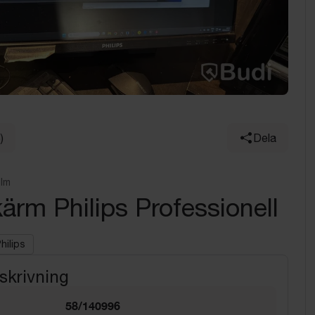
)
Dela
olm
ärm Philips Professionell
hilips
skrivning
58/140996