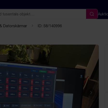
Aukti
Sök
 & Datorskärmar
ID: 58/140996
Nästa