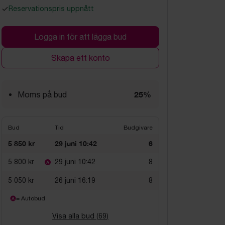
Reservationspris uppnått
Logga in för att lägga bud
Skapa ett konto
25%
Moms på bud
Bud
Tid
Budgivare
5 850 kr
29 juni 10:42
6
5 800 kr
29 juni 10:42
8
5 050 kr
26 juni 16:19
8
= Autobud
Visa alla bud (
69
)