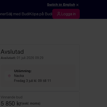
×
Switch to English
oner
Sälj med Budi
Köpa på Budi
Logga in
Logga in
Avslutad
Avslutad:
01 juli 2026 09:29
Utlämning:
Nacka
Fredag 3 juli kl. 09 till 11
Vinnande bud
5 850 kr
(exkl. moms)