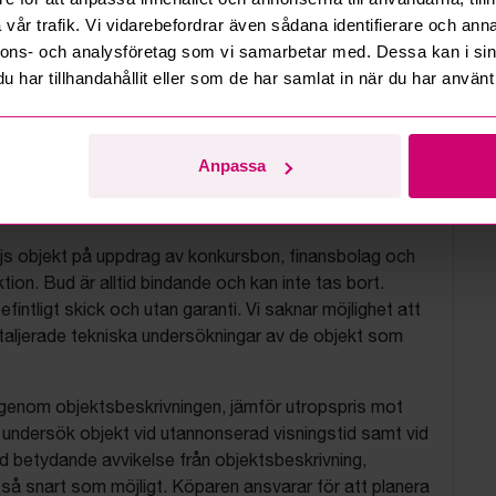
vår trafik. Vi vidarebefordrar även sådana identifierare och anna
nnons- och analysföretag som vi samarbetar med. Dessa kan i sin
har tillhandahållit eller som de har samlat in när du har använt 
Anpassa
tionsvillkor
js objekt på uppdrag av konkursbon, finansbolag och
tion. Bud är alltid bindande och kan inte tas bort.
befintligt skick och utan garanti. Vi saknar möjlighet att
aljerade tekniska undersökningar av de objekt som
 igenom objektsbeskrivningen, jämför utropspris mot
, undersök objekt vid utannonserad visningstid samt vid
d betydande avvikelse från objektsbeskrivning,
så snart som möjligt. Köparen ansvarar för att planera