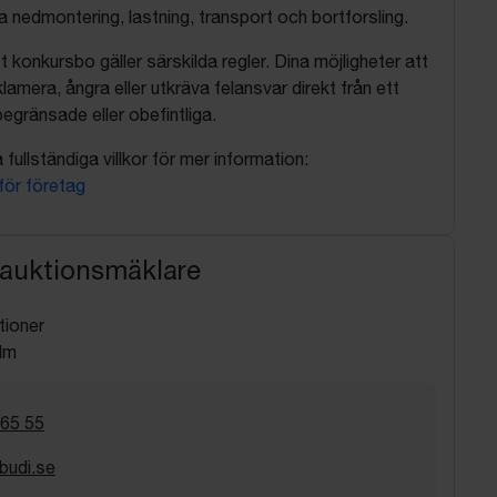
nedmontering, lastning, transport och bortforsling.
t konkursbo gäller särskilda regler. Dina möjligheter att
lamera, ångra eller utkräva felansvar direkt från ett
egränsade eller obefintliga.
fullständiga villkor för mer information:
 för företag
 auktionsmäklare
tioner
lm
 65 55
budi.se