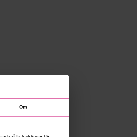
Om
andahålla funktioner för