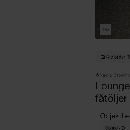
1
/
5
Alla bilder
(5
Nacka, Stockh
Loungeg
fåtöljer
Objektbe
Objekt-ID