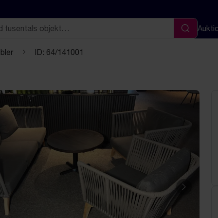
Aukti
Sök
bler
ID: 64/141001
Nästa