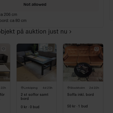
Not allowed
ca 206 cm
bord: ca 80 cm
bjekt på auktion just nu
 22h
Linköping
4d 23h
Stockholm
2d 22h
för
2 st soffor samt
Soffa inkl. bord
.
bord
50 kr
·
1
bud
0 kr
·
0
bud