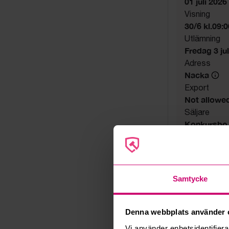
01 juli 2026
Visning
30/6 kl.09:
Utlämning
Fredag 3 juli
Adress
Nacka
Export
Not allowe
Säljare
Konkursbo
Samtycke
Denna webbplats använder 
Vi använder enhetsidentifierar