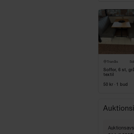
Tranås
5d
Soffor, 6 st, gr
textil
50 kr
·
1
bud
Auktions
Auktionsavs