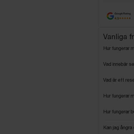
Google Rating
4.5
Vanliga f
Hur fungerar 
Vad innebär se
Vad är ett res
Hur fungerar 
Hur fungerar 
Kan jag ångra 