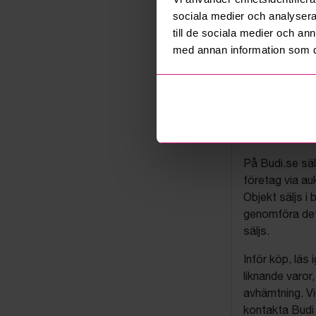
sociala medier och analysera 
till de sociala medier och a
med annan information som du 
Budis auk
På Budi.se säl
företag via auk
Objekt säljs i 
genomföra det
säljs.
Inför köp, läs
liknande varor
avhämtning. Vi
kontakta Budi 