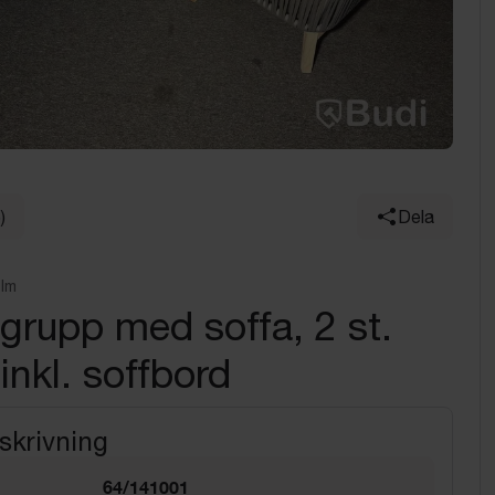
)
Dela
olm
rupp med soffa, 2 st.
 inkl. soffbord
skrivning
64/141001