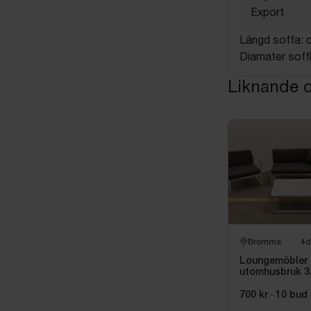
Export
Längd soffa: 
Diamater soff
Liknande o
Bromma
4d
Loungemöbler 
utomhusbruk 3
700 kr
·
10
bud