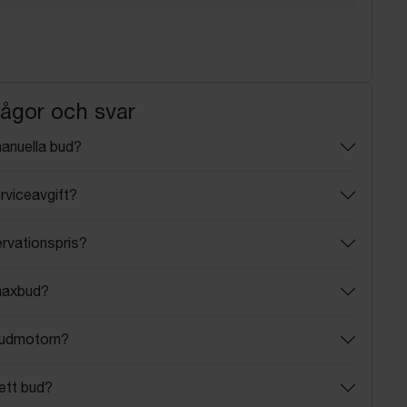
rågor och svar
manuella bud?
rviceavgift?
ervationspris?
maxbud?
budmotorn?
ett bud?