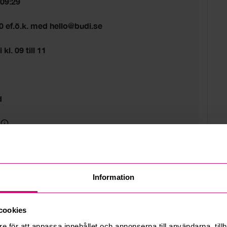
 09:29
00 ef.ö.k. med hello@budi.se
 kl. 09 till 11
d
Information
cookies
e för att anpassa innehållet och annonserna till användarna, tillh