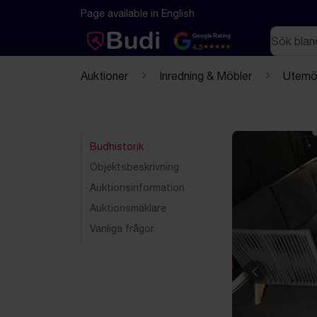
Hoppa till innehåll
Textbaserad (markdown) version av denna sida
Page available in English
Sök
Google Rating
4.5
Auktioner
Inredning & Möbler
Utemö
Budhistorik
Objektsbeskrivning
Auktionsinformation
Auktionsmäklare
Vanliga frågor
Föregående