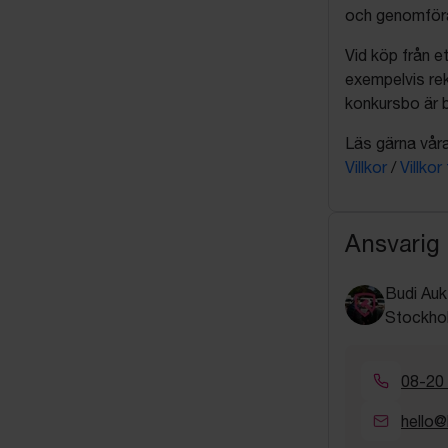
och genomföra 
Vid köp från et
exempelvis rek
konkursbo är b
Läs gärna våra 
Villkor
/
Villkor
Ansvarig
Budi Auk
Stockho
08-20
hello@