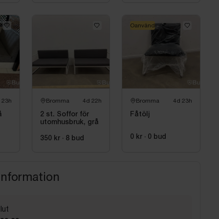
Oanvänd
 23h
Bromma
4d 22h
Bromma
4d 23h
å
2 st. Soffor för
Fåtölj
utomhusbruk, grå
0 kr
·
0
bud
350 kr
·
8
bud
information
lut