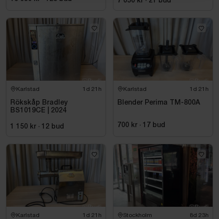
7 050 kr
·
21
bud
Karlstad
1d 21h
Karlstad
1d 21h
Rökskåp Bradley
Blender Perima TM-800A
BS1019CE | 2024
700 kr
·
17
bud
1 150 kr
·
12
bud
Karlstad
1d 21h
Stockholm
8d 23h