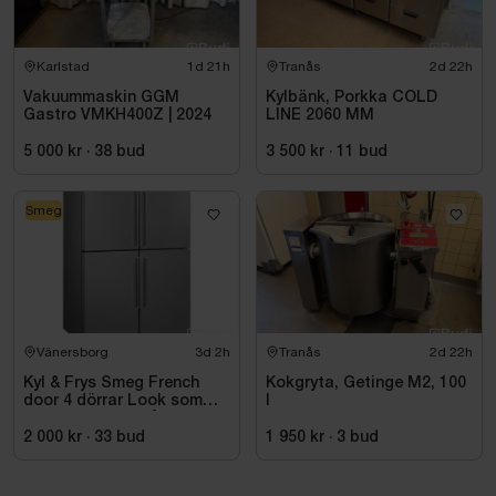
Karlstad
1d 21h
Tranås
2d 22h
Vakuummaskin GGM
Kylbänk, Porkka COLD
Gastro VMKH400Z | 2024
LINE 2060 MM
5 000 kr
·
38
bud
3 500 kr
·
11
bud
Smeg
Vänersborg
3d 2h
Tranås
2d 22h
Kyl & Frys Smeg French
Kokgryta, Getinge M2, 100
door 4 dörrar Look som
l
liknar rostfritt stål
Universiell FQ60XDE
2 000 kr
·
33
bud
1 950 kr
·
3
bud