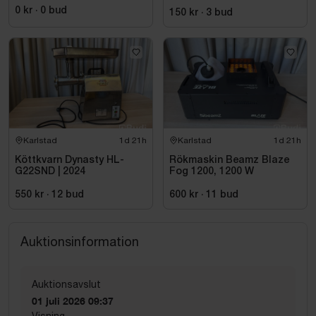
0 kr
·
0
bud
150 kr
·
3
bud
Karlstad
1d 21h
Karlstad
1d 21h
Köttkvarn Dynasty HL-
Rökmaskin Beamz Blaze
G22SND | 2024
Fog 1200, 1200 W
550 kr
·
12
bud
600 kr
·
11
bud
Auktionsinformation
Auktionsavslut
01 juli 2026 09:37
Visning