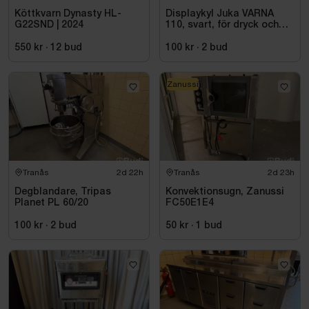
Köttkvarn Dynasty HL-
Displaykyl Juka VARNA
G22SND | 2024
110, svart, för dryck och
takeaway
550 kr
·
12
bud
100 kr
·
2
bud
Zanussi
Tranås
2d 22h
Tranås
2d 23h
Degblandare, Tripas
Konvektionsugn, Zanussi
Planet PL 60/20
FC50E1E4
100 kr
·
2
bud
50 kr
·
1
bud