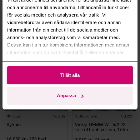
och annonserna till användarna, tillhandahålla funktioner
för sociala medier och analysera vår trafik. Vi
Kan ni frakta mina vunna objekt?
vidarebefordrar även sådana identifierare och annan
information från din enhet till de sociala medier och
Läs fler frågor och svar
annons- och analysföretag som vi samarbetar med.
Dessa kan i sin tur kombinera informationen med annan
information som du har tillhandahållit eller som de har
Mer från samma kategori
samlat in när du har använt deras tjänster.
Tillåt alla
Anpassa
Falun
1d 23h
Stockholm
8d 23h
Kylrum
Vinkyl GEMM WL 5/2 22,
för rött och vitt vin, 155 x
220 cm
16 050 kr
·
123
bud