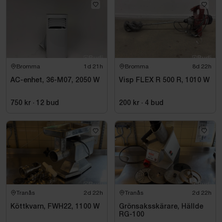
Bromma
1d 21h
Bromma
8d 22h
AC-enhet, 36-M07, 2050 W
Visp FLEX R 500 R, 1010 W
750 kr
·
12
bud
200 kr
·
4
bud
Tranås
2d 22h
Tranås
2d 22h
Köttkvarn, FWH22, 1100 W
Grönsaksskärare, Hällde
RG-100