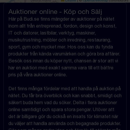
Leaflet
|
©
OpenStreetMap
contributors
Auktioner online - Köp och Sälj
Här på Budi.se finns mängder av auktioner på nätet
inom allt från entreprenad, fordon, design och konst,
IT och datorer, lastbilar, verktyg, maskiner,
musikutrustning, möbler och inredning, restaurang,
sport, gym och mycket mer. Hos oss kan du fynda
produkter från kända varumärken och göra bra affärer.
Besök oss innan du köper nytt, chansen är stor att vi
har en auktion med exakt samma vara till ett bättre
pris på våra auktioner online.
Det finns många fördelar med att handla på auktion på
nätet. Du får bra överblick och kan snabbt, smidigt och
säkert buda hem vad du söker. Delta i flera auktioner
online samtidigt och spara stora pengar. Utöver att
det är billigare gör du också en insats för klimatet när
du väljer att handla använda och begagnade produkter.