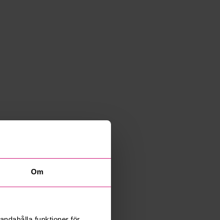
Om
andahålla funktioner för