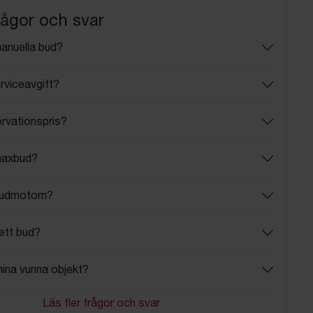
rågor och svar
manuella bud?
rviceavgift?
ervationspris?
maxbud?
budmotorn?
ett bud?
mina vunna objekt?
Läs fler frågor och svar