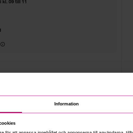
 kl. 09 till 11
d
Information
cookies
e för att anpassa innehållet och annonserna till användarna, tillh