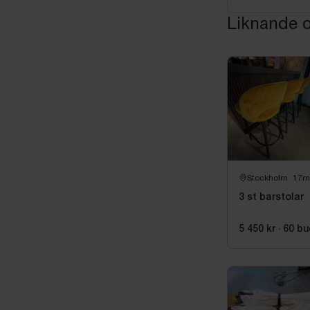
Liknande o
Stockholm
17m
3 st barstolar
5 450 kr
·
60
bu