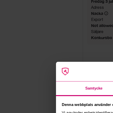
Fredag 3 juli
Adress
Nacka
Export
Not allowe
Säljare
Konkursbo
Samtycke
Denna webbplats använder 
Vi använder enhetsidentifierar