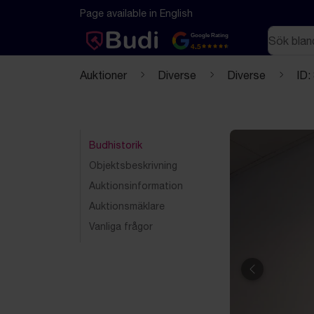
Hoppa till innehåll
Textbaserad (markdown) version av denna sida
Page available in English
Sök
Google Rating
4.5
Auktioner
Diverse
Diverse
ID:
Budhistorik
Objektsbeskrivning
Auktionsinformation
Auktionsmäklare
Vanliga frågor
Föregående