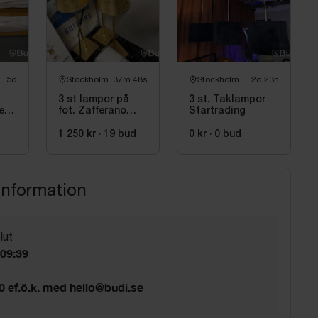
5d
Stockholm
37m 47s
Stockholm
2d 23h
3 st lampor på
3 st. Taklampor
er,
fot. Zafferano
Startrading
LD0340BFO
1 250 kr
·
19
bud
0 kr
·
0
bud
information
lut
 09:39
00 ef.ö.k. med hello@budi.se