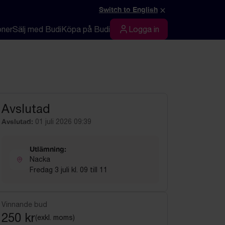
×
Switch to English
oner
Sälj med Budi
Köpa på Budi
Logga in
Logga in
Avslutad
Avslutad:
01 juli 2026 09:39
Utlämning:
Nacka
Fredag 3 juli kl. 09 till 11
Vinnande bud
250 kr
(exkl. moms)