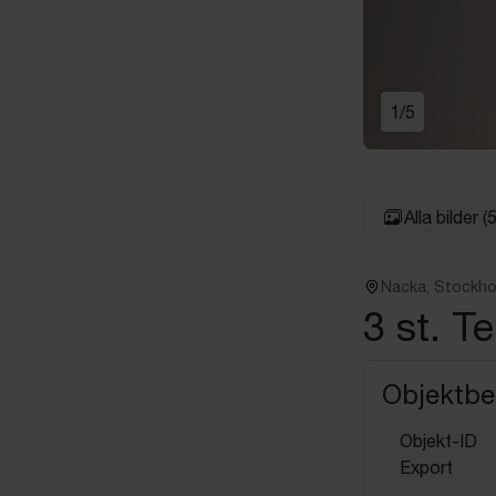
1
/
5
Alla bilder
(5
Nacka, Stockh
3 st. T
Objektbe
Objekt-ID
Export