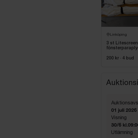
Linköping
3 st Litescreen
fönsterparaply
160x210 cm
200 kr
·
4
bud
Auktions
Auktionsavs
01 juli 2026
Visning
30/6 kl.09:
Utlämning