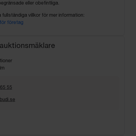
egränsade eller obefintliga.
fullständiga villkor för mer information:
 för företag
 auktionsmäklare
tioner
lm
 65 55
budi.se