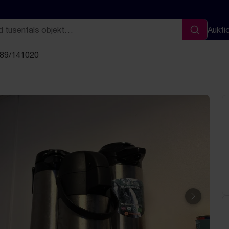
Aukti
Sök
 89/141020
Nästa