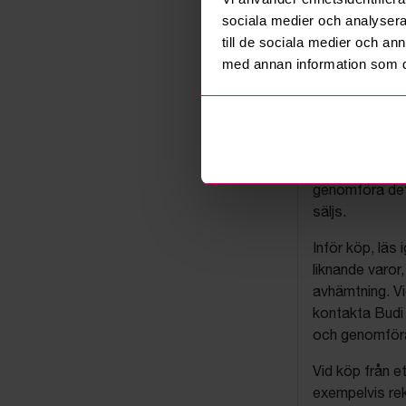
sociala medier och analysera 
till de sociala medier och a
med annan information som du 
Budis auk
På Budi.se säl
företag via auk
Objekt säljs i 
genomföra det
säljs.
Inför köp, läs
liknande varor
avhämtning. Vi
kontakta Budi 
och genomföra 
Vid köp från et
exempelvis rek