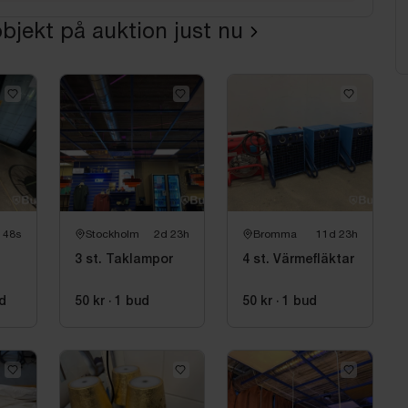
bjekt på auktion just nu
 47s
Stockholm
2d 23h
Bromma
11d 23h
3 st. Taklampor
4 st. Värmefläktar
d
50 kr
·
1
bud
50 kr
·
1
bud