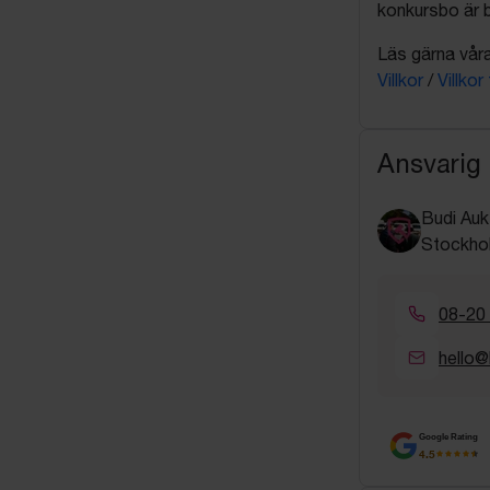
konkursbo är b
Läs gärna våra 
Villkor
/
Villkor
Ansvarig
Budi Auk
Stockho
08-20
hello@
Google Rating
4.5