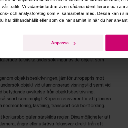
vår trafik. Vi vidarebefordrar även sådana identifierare och anna
nnons- och analysföretag som vi samarbetar med. Dessa kan i sin
har tillhandahållit eller som de har samlat in när du har använt 
tionsvillkor
js objekt på uppdrag av konkursbon, finansbolag och
Anpassa
tion. Bud är alltid bindande och kan inte tas bort.
befintligt skick och utan garanti. Vi saknar möjlighet att
aljerade tekniska undersökningar av de objekt som
 igenom objektsbeskrivningen, jämför utropspris mot
, undersök objekt vid utannonserad visningstid samt vid
d betydande avvikelse från objektsbeskrivning,
så snart som möjligt. Köparen ansvarar för att planera
nedmontering, lastning, transport och bortforsling.
t konkursbo gäller särskilda regler. Dina möjligheter att
lamera, ångra eller utkräva felansvar direkt från ett