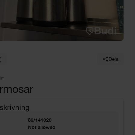
)
Dela
olm
ermosar
skrivning
89/141020
Not allowed