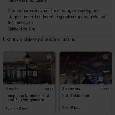
Takskena medföljer ej.
Obs! Köparen ansvarar för medtag av verktyg och
stege, samt att nedmontering och urkopplingg sker på
fackmannavis.
Takhöjd ca 5 m.
Liknande objekt på auktion just nu
Tranås
5d 7h
Stockholm
2d 6h
Lampa i pelarmodell 6 st
2 st. Taklampor
samt 8 st vägglampor
0 kr
·
0
bud
150 kr
·
3
bud