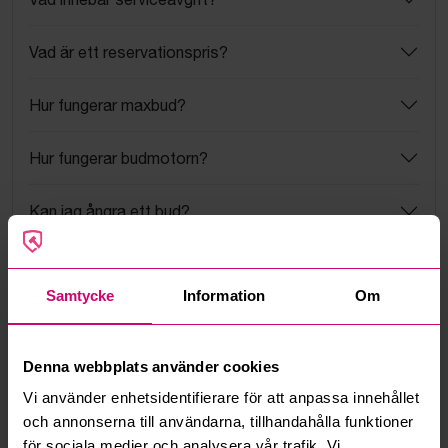
Vad är ett reservationspris?
Hur fungerar maxbud?
Hur fungerar budmotorn?
Kan jag ångra ett bud?
Kan ni frakta mina vunna objekt?
Samtycke
Information
Om
Läs fler frågor och svar
Denna webbplats använder cookies
Mer från samma kategori
Vi använder enhetsidentifierare för att anpassa innehållet
och annonserna till användarna, tillhandahålla funktioner
för sociala medier och analysera vår trafik. Vi