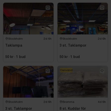
Stockholm
2d 6h
Stockholm
2d 6h
Taklampa
3 st. Taklampor
50 kr
·
1
bud
50 kr
·
1
bud
Oanvänd
Stockholm
2d 6h
Bromma
4d 6h
3 st. Taklampor
8 st. Kuddar för