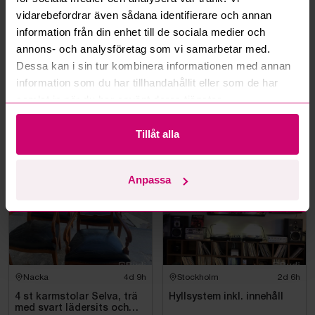
vidarebefordrar även sådana identifierare och annan
information från din enhet till de sociala medier och
annons- och analysföretag som vi samarbetar med.
Dessa kan i sin tur kombinera informationen med annan
information som du har tillhandahållit eller som de har
Kävlinge
4d 8h
Nacka
4d 9h
samlat in när du har använt deras tjänster.
Stort parti fabriksnya
4 karmstolar, trä, svart
förskolemöbler
lädersits med nitar
Tillåt alla
500 kr
·
1
bud
4 000 kr
Anpassa
Nacka
4d 9h
Stockholm
2d 6h
4 st karmstolar Selva, trä
Hyllsystem inkl. innehåll
med svart lädersits och