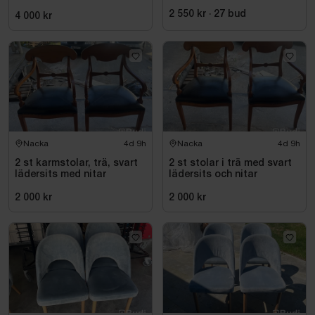
nitar
2 550 kr
·
27
bud
4 000 kr
Nacka
4d 9h
Nacka
4d 9h
2 st karmstolar, trä, svart
2 st stolar i trä med svart
lädersits med nitar
lädersits och nitar
2 000 kr
2 000 kr