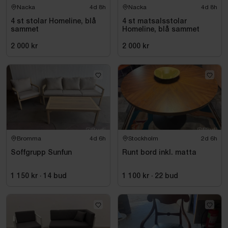
Nacka
4d 8h
Nacka
4d 8h
4 st stolar Homeline, blå
4 st matsalsstolar
sammet
Homeline, blå sammet
2 000 kr
2 000 kr
Bromma
4d 6h
Stockholm
2d 6h
Soffgrupp Sunfun
Runt bord inkl. matta
1 150 kr
·
14
bud
1 100 kr
·
22
bud