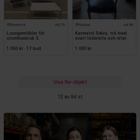
Bromma
4d 7h
Nacka
4d 9h
Loungemöbler för
Karmstol Selva, trä med
utomhusbruk 3.
svart lädersits och nitar
1 050 kr
·
17
bud
1 000 kr
Visa fler objekt
12 av 84 st