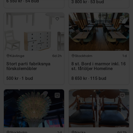
6 550 kr
·
54
bud
3 800 kr
·
53
bud
Kävlinge
6d 2h
Stockholm
1d
Stort parti fabriksnya
8 st. Bord i marmor inkl. 16
förskolemöbler
st. fåtöljer Homeline
500 kr
·
1
bud
8 650 kr
·
115
bud
Stockholm
1d
Nacka
6d 2h