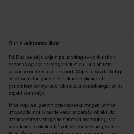
Budis auktionsvillkor
På Budi.se säljs objekt på uppdrag av konkursbon,
finansbolag och företag via auktion. Bud är alltid
bindande och kan inte tas bort. Objekt säljs i befintligt
skick och utan garanti. Vi saknar möjlighet att
genomföra detaljerade tekniska undersökningar av de
objekt som säljs.
Inför köp, läs igenom objektsbeskrivningen, jämför
utropspris mot liknande varor, undersök objekt vid
utannonserad visningstid samt vid avhämtning. Vid
betydande avvikelse från objektsbeskrivning, kontakta
Budi så snart som möjligt. Köparen ansvarar för att