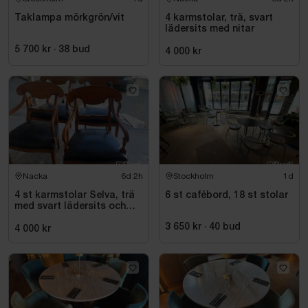
Taklampa mörkgrön/vit
4 karmstolar, trä, svart
lädersits med nitar
5 700 kr
·
38
bud
4 000 kr
Nacka
6d 2h
Stockholm
1d
4 st karmstolar Selva, trä
6 st cafébord, 18 st stolar
med svart lädersits och
nitar
3 650 kr
·
40
bud
4 000 kr