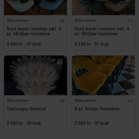
Stockholm
1d
Stockholm
1d
Runt bord i marmor inkl. 5
Runt bord i marmor inkl. 4
st. fåtöljer Homeline
st. fåtöljer Homeline
3 600 kr
·
47
bud
3 100 kr
·
51
bud
Stockholm
1d
Stockholm
1d
Taklampa Grön/vit
8 st. Stolar Homeline
3 050 kr
·
33
bud
2 850 kr
·
37
bud