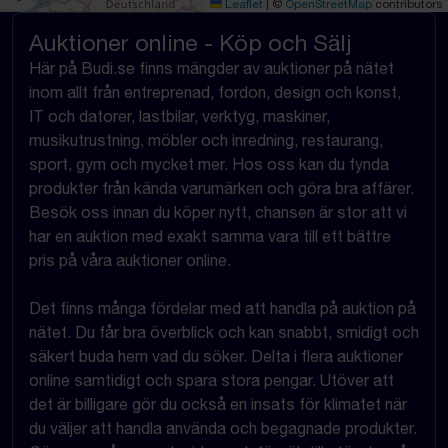
Leaflet
|
©
OpenStreetMap
contributors
Auktioner online - Köp och Sälj
Här på Budi.se finns mängder av auktioner på nätet
inom allt från entreprenad, fordon, design och konst,
IT och datorer, lastbilar, verktyg, maskiner,
musikutrustning, möbler och inredning, restaurang,
sport, gym och mycket mer. Hos oss kan du fynda
produkter från kända varumärken och göra bra affärer.
Besök oss innan du köper nytt, chansen är stor att vi
har en auktion med exakt samma vara till ett bättre
pris på våra auktioner online.
Det finns många fördelar med att handla på auktion på
nätet. Du får bra överblick och kan snabbt, smidigt och
säkert buda hem vad du söker. Delta i flera auktioner
online samtidigt och spara stora pengar. Utöver att
det är billigare gör du också en insats för klimatet när
du väljer att handla använda och begagnade produkter.