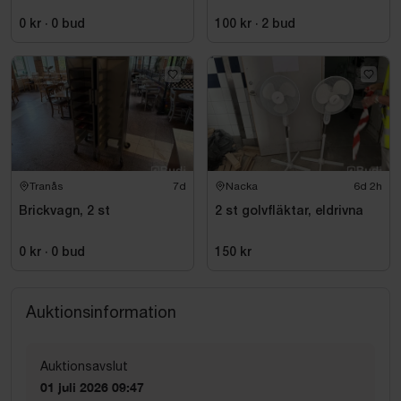
0 kr
·
0
bud
100 kr
·
2
bud
Tranås
7d
Nacka
6d 2h
Brickvagn, 2 st
2 st golvfläktar, eldrivna
0 kr
·
0
bud
150 kr
Auktionsinformation
Auktionsavslut
01 juli 2026 09:47