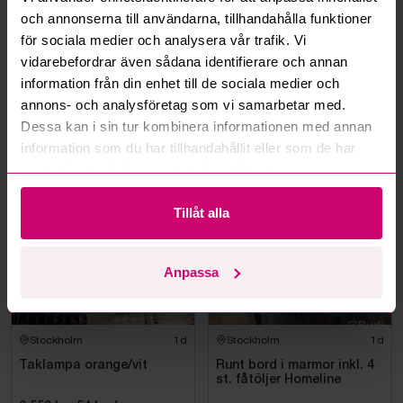
Kan jag ångra ett bud?
och annonserna till användarna, tillhandahålla funktioner
för sociala medier och analysera vår trafik. Vi
Kan ni frakta mina vunna objekt?
vidarebefordrar även sådana identifierare och annan
information från din enhet till de sociala medier och
Läs fler frågor och svar
annons- och analysföretag som vi samarbetar med.
Dessa kan i sin tur kombinera informationen med annan
information som du har tillhandahållit eller som de har
Mer från samma kategori
samlat in när du har använt deras tjänster.
Tillåt alla
Anpassa
Stockholm
1d
Stockholm
1d
Taklampa orange/vit
Runt bord i marmor inkl. 4
st. fåtöljer Homeline