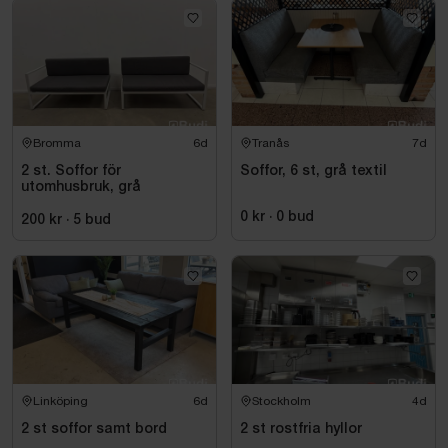
Bromma
6d
Tranås
7d
2 st. Soffor för
Soffor, 6 st, grå textil
utomhusbruk, grå
0 kr
·
0
bud
200 kr
·
5
bud
Linköping
6d
Stockholm
4d
2 st soffor samt bord
2 st rostfria hyllor