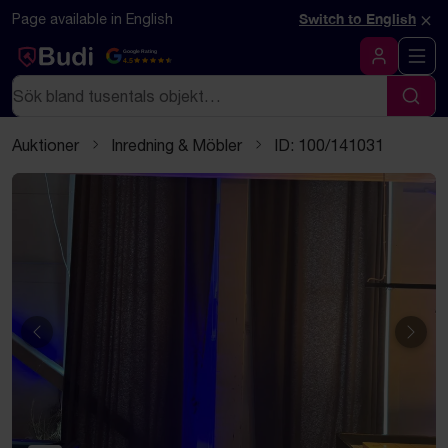
Hoppa till innehåll
Textbaserad (markdown) version av denna sida
×
Page available in English
Switch to English
Google Rating
4.5
Logga in
Sök
Sök
Auktioner
Inredning & Möbler
ID: 100/141031
Föregående
Näst