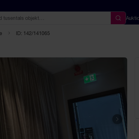
Aukti
Sök
e
ID: 142/141065
Nästa