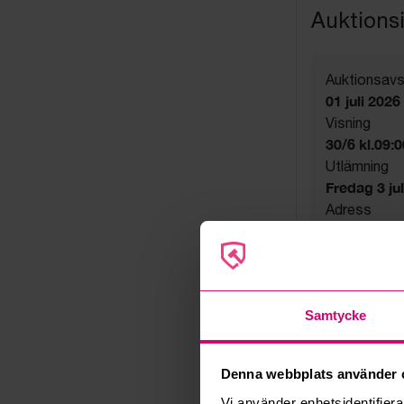
Auktions
Auktionsavs
01 juli 2026
Visning
30/6 kl.09:
Utlämning
Fredag 3 juli
Adress
Nacka
Export
Not allowe
Säljare
Samtycke
Konkursbo
Denna webbplats använder 
Vi använder enhetsidentifierar