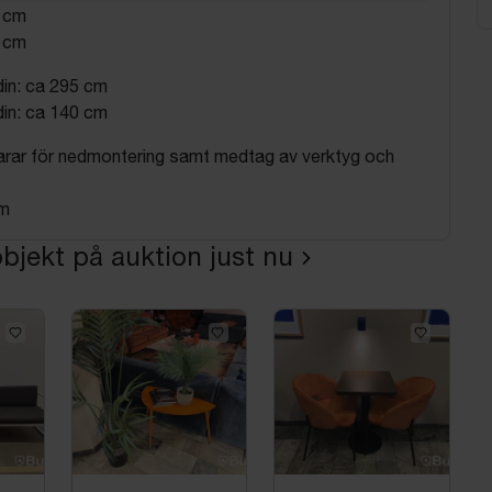
0 cm
0 cm
din: ca 295 cm
din: ca 140 cm
rar för nedmontering samt medtag av verktyg och
 m
bjekt på auktion just nu