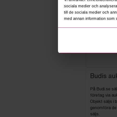
sociala medier och analysera 
till de sociala medier och a
med annan information som du 
Budis auk
På Budi.se säl
företag via auk
Objekt säljs i 
genomföra det
säljs.