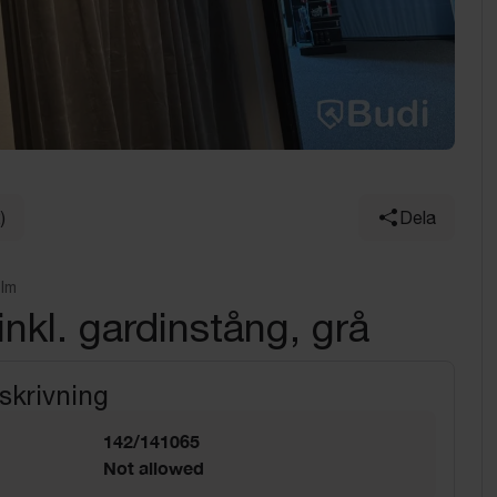
)
Dela
olm
inkl. gardinstång, grå
skrivning
142/141065
Not allowed