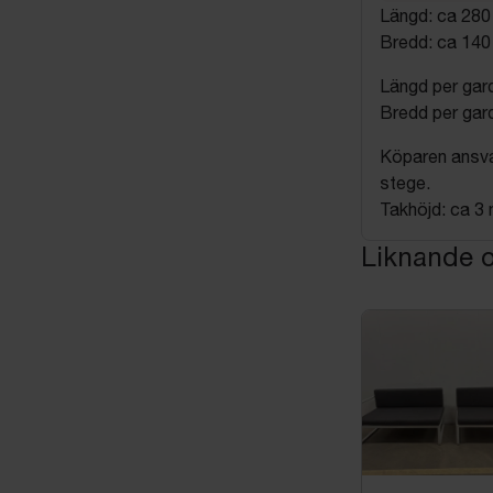
Längd: ca 28
Bredd: ca 14
Längd per gar
Bredd per gar
Köparen ansva
stege.
Takhöjd: ca 3
Liknande o