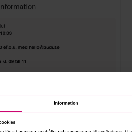
information
lut
 10:03
00 ef.ö.k. med hello@budi.se
 kl. 09 till 11
d
Information
cookies
e för att anpassa innehållet och annonserna till användarna, tillh