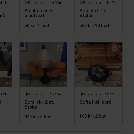
d 1h
Stockholm
1h 20m
Stockholm
1h 17m
Sidobord inkl.
Bord inkl. 2 st.
grå
plastväxt
Stolar
50 kr
·
1
bud
500 kr
·
10
bud
d 2h
Stockholm
1h 19m
Stockholm
1h 13m
å
Bord inkl. 2 st.
Soffa inkl. bord
Stolar
100 kr
·
2
bud
350 kr
·
8
bud