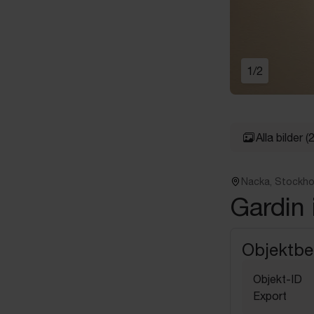
1
/
2
Alla bilder
(2
Nacka, Stockh
Gardin 
Objektbe
Objekt-ID
Export