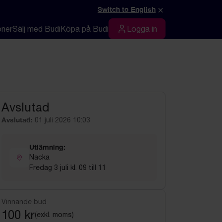
×
Switch to English
oner
Sälj med Budi
Köpa på Budi
Logga in
Logga in
Avslutad
Avslutad:
01 juli 2026 10:03
Utlämning:
Nacka
Fredag 3 juli kl. 09 till 11
Vinnande bud
100 kr
(exkl. moms)