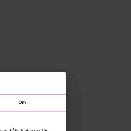
Om
andahålla funktioner för