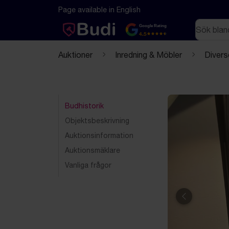
Hoppa till innehåll
Textbaserad (markdown) version av denna sida
Page available in English
Sök
Google Rating
4.5
Auktioner
Inredning & Möbler
Divers
Budhistorik
Objektsbeskrivning
Auktionsinformation
Auktionsmäklare
Vanliga frågor
Föregående