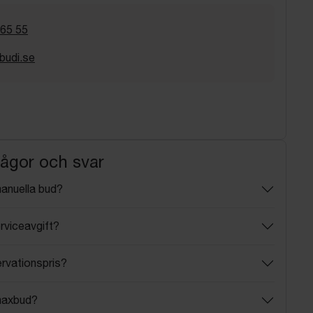
 65 55
budi.se
rågor och svar
manuella bud?
rviceavgift?
ervationspris?
maxbud?