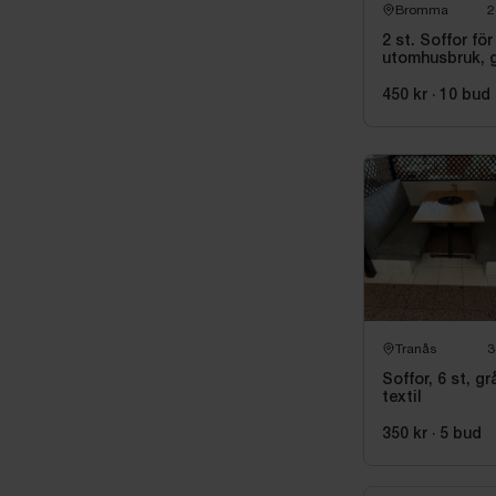
Bromma
2
2 st. Soffor för
utomhusbruk, 
450 kr
·
10
bud
Tranås
3
Soffor, 6 st, gr
textil
350 kr
·
5
bud