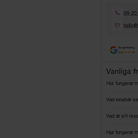
08-20
hello@
Google Rating
4.5
Vanliga f
Hur fungerar 
Vad innebär se
Vad är ett res
Hur fungerar 