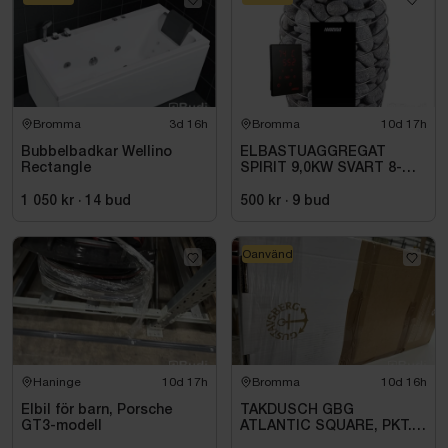
Bromma
3d 16h
Bromma
10d 17h
Bubbelbadkar Wellino
ELBASTUAGGREGAT
Rectangle
SPIRIT 9,0KW SVART 8-
14M3 HSP904MXV HARVIA
INKL. XENIO WIFI
1 050 kr
·
14
bud
500 kr
·
9
bud
Oanvänd
Haninge
10d 17h
Bromma
10d 16h
Elbil för barn, Porsche
TAKDUSCH GBG
GT3-modell
ATLANTIC SQUARE, PKT.
M.TERM BL 160C\/C,