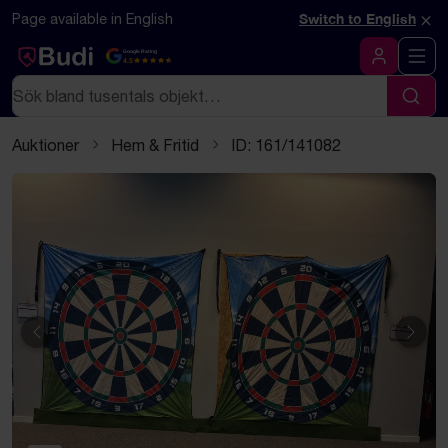
Hoppa till innehåll
Textbaserad (markdown) version av denna sida
×
Page available in English
Switch to English
Google Rating
4.5
Logga in
Sök
Sök
Auktioner
Hem & Fritid
ID: 161/141082
Föregående
Näst