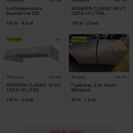
Bromma
10d 16h
Bromma
10d 16h
Luftflödesmätare
SPISKÅPA CLASSIC 50 VIT,
SwemaFlow 233
1221A-10 LITEN
VOLYMDEL
150 kr
·
4
bud
100 kr
·
2
bud
Oanvänd
Whirlpool
Bromma
10d 16h
Tranås
4d 17h
SPISKÅPA CLASSIC 50 VIT,
Frysboxar, 2 st, Gram/
1221A-10 LITEN
Whirlpool
VOLYMDEL
100 kr
·
2
bud
50 kr
·
1
bud
Visa fler objekt