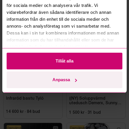
för sociala medier och analysera vår trafik. Vi
Läs fler frågor och svar
vidarebefordrar även sådana identifierare och annan
information från din enhet till de sociala medier och
annons- och analysföretag som vi samarbetar med.
Dessa kan i sin tur kombinera informationen med annan
Mer från samma kategori
information som du har tillhandahållit eller som de har
samlat in när du har använt deras tjänster.
Tillåt alla
Anpassa
Stockholm
1d 16h
Bromma
3d 16h
Infraröd bastu Tylö
((NY) Soluppvärmd
utedusch Demerx, Sunny
40-1
14 600 kr
·
84
bud
1 500 kr
·
31
bud
Oanvänd
Oanvänd