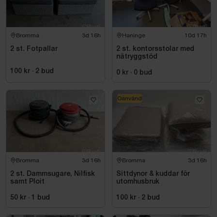
Bromma
3d 16h
Haninge
10d 17h
2 st. Fotpallar
2 st. kontorsstolar med
nätryggstöd
100 kr
·
2
bud
0 kr
·
0
bud
Oanvänd
Bromma
3d 16h
Bromma
3d 16h
2 st. Dammsugare, Nilfisk
Sittdynor & kuddar för
samt Ploit
utomhusbruk
50 kr
·
1
bud
100 kr
·
2
bud