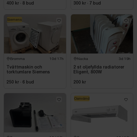
KROM
400 kr
·
8
bud
300 kr
·
7
bud
Siemens
Bromma
10d 17h
Nacka
3d 19h
Tvättmaskin och
2 st oljefyllda radiatorer
torktumlare Siemens
Eligent, 800W
250 kr
·
6
bud
200 kr
Oanvänd