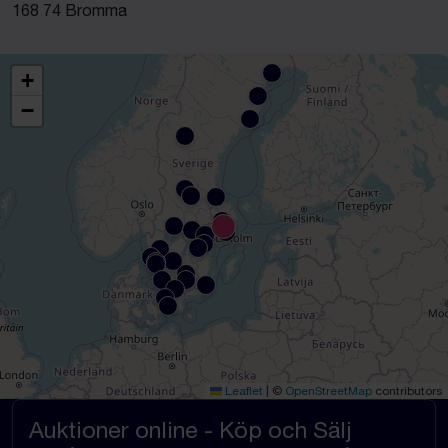
168 74 Bromma
+
−
Leaflet
|
©
OpenStreetMap
contributors
Auktioner online - Köp och Sälj