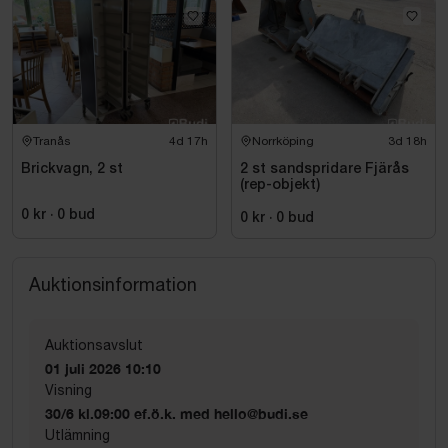
Tranås
4d 17h
Norrköping
3d 18h
Brickvagn, 2 st
2 st sandspridare Fjärås
(rep-objekt)
0 kr
·
0
bud
0 kr
·
0
bud
Auktionsinformation
Auktionsavslut
01 juli 2026 10:10
Visning
30/6 kl.09:00 ef.ö.k. med hello@budi.se
Utlämning