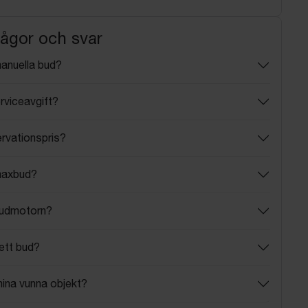
rågor och svar
manuella bud?
rviceavgift?
ervationspris?
maxbud?
budmotorn?
ett bud?
mina vunna objekt?