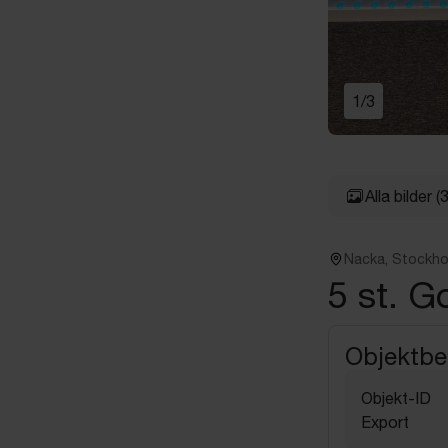
1
/
3
Alla bilder
(3
Nacka, Stockh
5 st. Go
Objektbe
Objekt-ID
Export