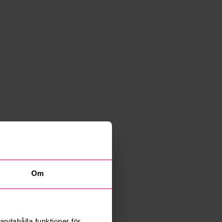
Om
andahålla funktioner för