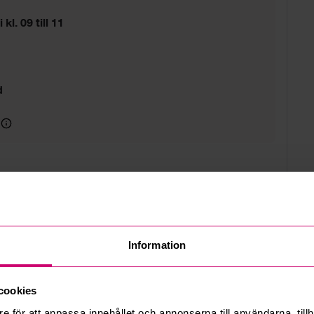
 kl. 09 till 11
d
Information
cookies
e för att anpassa innehållet och annonserna till användarna, tillh