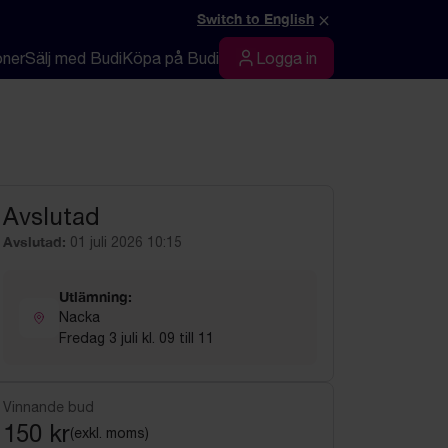
×
Switch to English
oner
Sälj med Budi
Köpa på Budi
Logga in
Logga in
Avslutad
Avslutad:
01 juli 2026 10:15
Utlämning:
Nacka
Fredag 3 juli kl. 09 till 11
Vinnande bud
150 kr
(exkl. moms)