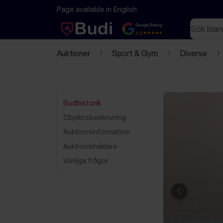
Hoppa till innehåll
Textbaserad (markdown) version av denna sida
Page available in English
Sök
Google Rating
4.5
Auktioner
Sport & Gym
Diverse
Budhistorik
Objektsbeskrivning
Auktionsinformation
Auktionsmäklare
Vanliga frågor
Föregående