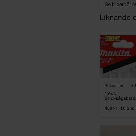
Se bilder för 
Liknande o
Oanvänd
Bromma
2d
19 st.
Sticksågsblad
Makita, 5
st/paket
450 kr
·
10
bud