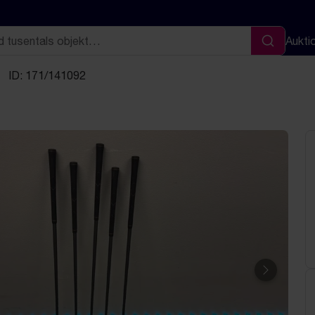
Aukti
Sök
ID: 171/141092
Nästa