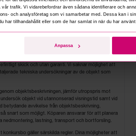
vår trafik. Vi vidarebefordrar även sådana identifierare och anna
nnons- och analysföretag som vi samarbetar med. Dessa kan i sin
har tillhandahållit eller som de har samlat in när du har använt 
tionsvillkor
Anpassa
js objekt på uppdrag av konkursbon, finansbolag och
tion. Bud är alltid bindande och kan inte tas bort.
befintligt skick och utan garanti. Vi saknar möjlighet att
aljerade tekniska undersökningar av de objekt som
 igenom objektsbeskrivningen, jämför utropspris mot
, undersök objekt vid utannonserad visningstid samt vid
d betydande avvikelse från objektsbeskrivning,
så snart som möjligt. Köparen ansvarar för att planera
nedmontering, lastning, transport och bortforsling.
t konkursbo gäller särskilda regler. Dina möjligheter att