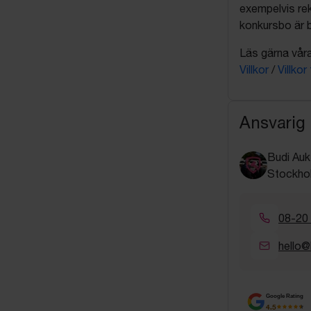
exempelvis rek
konkursbo är b
Läs gärna våra 
Villkor
/
Villkor
Ansvarig
Budi Auk
Stockho
08-20
hello@
Google Rating
4.5