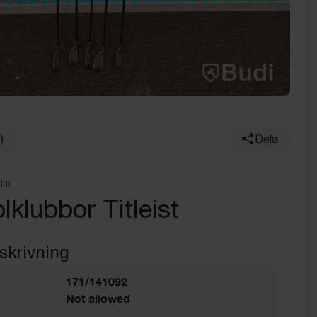
)
Dela
olm
lklubbor Titleist
skrivning
171/141092
Not allowed