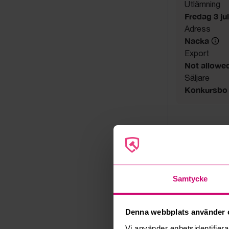
Utlämning
Fredag 3 juli
Adress
Nacka
Export
Not allowe
Säljare
Konkursbo
Samtycke
Denna webbplats använder 
Vi använder enhetsidentifierar