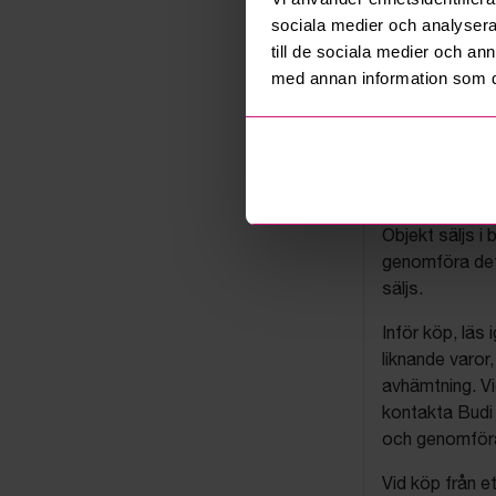
sociala medier och analysera 
till de sociala medier och a
med annan information som du 
Budis auk
På Budi.se säl
företag via auk
Objekt säljs i 
genomföra det
säljs.
Inför köp, läs
liknande varor
avhämtning. Vi
kontakta Budi 
och genomföra 
Vid köp från et