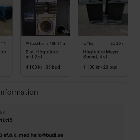
 17h
Stockholm
18h 34m
Tjörn
2d 20h
tar
2 st. Högtalare
Högtalare Meyer
inkl 2 st.
Sound, 4 st
skivspelare och
mixer Pioneer
4 100 kr
·
35
bud
1 100 kr
·
23
bud
information
lut
 10:15
00 ef.ö.k. med hello@budi.se