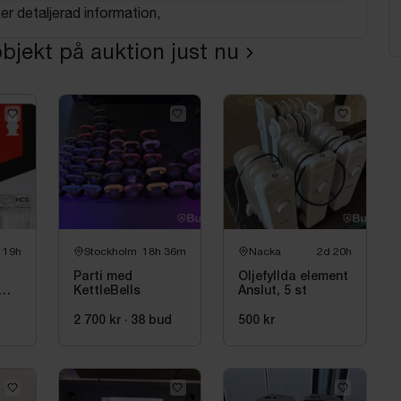
mer detaljerad information,
bjekt på auktion just nu
 19h
Stockholm
18h 36m
Nacka
2d 20h
Parti med
Oljefyllda element
KettleBells
Anslut, 5 st
2 700 kr
·
38
bud
500 kr