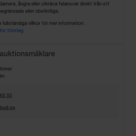
lamera, ångra eller utkräva felansvar direkt från ett
egränsade eller obefintliga.
fullständiga villkor för mer information:
 för företag
 auktionsmäklare
tioner
lm
 65 55
budi.se