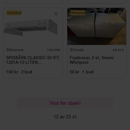
Oanvänd
Whirlpool
Bromma
10d 20h
Tranås
4d 21h
SPISKÅPA CLASSIC 50 VIT,
Frysboxar, 2 st, Gram/
1221A-10 LITEN
Whirlpool
VOLYMDEL
100 kr
·
2
bud
50 kr
·
1
bud
Visa fler objekt
12 av 25 st