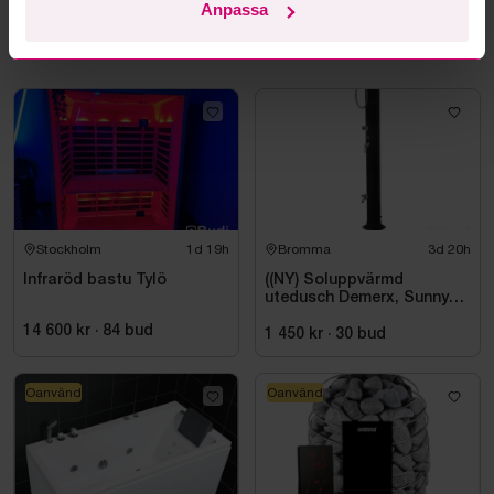
Anpassa
Mer från samma kategori
Stockholm
1d 19h
Bromma
3d 20h
Infraröd bastu Tylö
((NY) Soluppvärmd
utedusch Demerx, Sunny
40-1
14 600 kr
·
84
bud
1 450 kr
·
30
bud
Oanvänd
Oanvänd