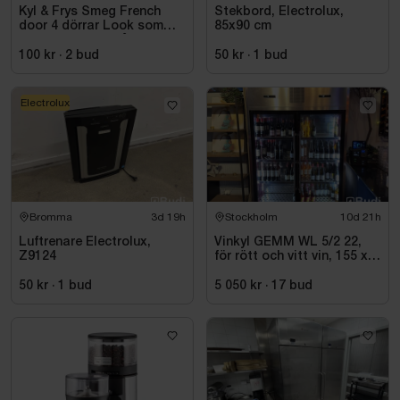
Kyl & Frys Smeg French
Stekbord, Electrolux,
door 4 dörrar Look som
85x90 cm
liknar rostfritt stål
Universiell FQ60XDE
100 kr
·
2
bud
50 kr
·
1
bud
Electrolux
Bromma
3d 19h
Stockholm
10d 21h
Luftrenare Electrolux,
Vinkyl GEMM WL 5/2 22,
Z9124
för rött och vitt vin, 155 x
220 cm
50 kr
·
1
bud
5 050 kr
·
17
bud