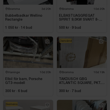
Bromma
3d 20h
Bromma
10d 20h
Bubbelbadkar Wellino
ELBASTUAGGREGAT
Rectangle
SPIRIT 9,0KW SVART 8-
14M3 HSP904MXV HARVIA
INKL. XENIO WIFI
1 050 kr
·
14
bud
500 kr
·
9
bud
Oanvänd
Haninge
10d 20h
Bromma
10d 19h
Elbil för barn, Porsche
TAKDUSCH GBG
GT3-modell
ATLANTIC SQUARE, PKT.
M.TERM BL 160C\/C,
KROM
300 kr
·
6
bud
300 kr
·
7
bud
Siemens