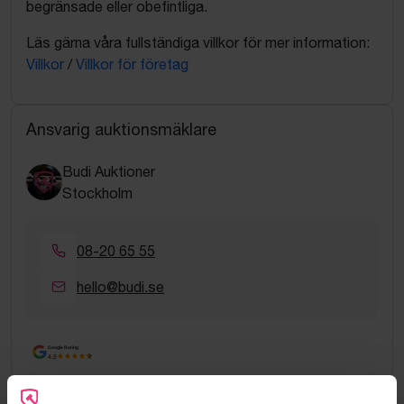
begränsade eller obefintliga.
Läs gärna våra fullständiga villkor för mer information:
Villkor
/
Villkor för företag
Ansvarig auktionsmäklare
Budi Auktioner
Stockholm
08-20 65 55
hello@budi.se
Google Rating
4.5
Vanliga frågor och svar