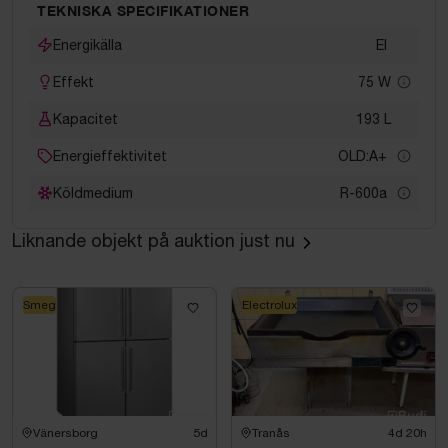
TEKNISKA SPECIFIKATIONER
Energikälla
El
Effekt
75
W
Kapacitet
193
L
Energieffektivitet
OLD:A+
Köldmedium
R-600a
Liknande objekt på auktion just nu
Smeg
Electrolux
Vänersborg
5d
Tranås
4d 20h