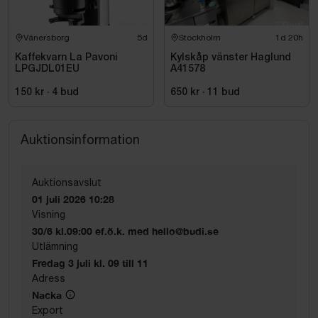
Vänersborg
5d
Stockholm
1d 20h
Kaffekvarn La Pavoni
Kylskåp vänster Haglund
LPGJDL01EU
A41578
150 kr
·
4
bud
650 kr
·
11
bud
Auktionsinformation
Auktionsavslut
01 juli 2026 10:28
Visning
30/6 kl.09:00 ef.ö.k. med hello@budi.se
Utlämning
Fredag 3 juli kl. 09 till 11
Adress
Nacka
Export