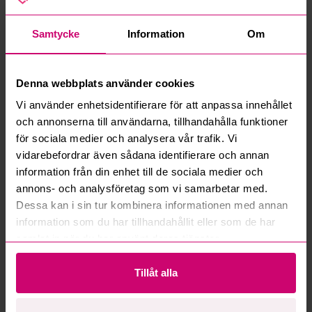
Hur fungerar manuella bud?
Samtycke
Information
Om
Vad innebär serviceavgift?
Denna webbplats använder cookies
Vad är ett reservationspris?
Vi använder enhetsidentifierare för att anpassa innehållet
och annonserna till användarna, tillhandahålla funktioner
Hur fungerar maxbud?
för sociala medier och analysera vår trafik. Vi
vidarebefordrar även sådana identifierare och annan
information från din enhet till de sociala medier och
Hur fungerar budmotorn?
annons- och analysföretag som vi samarbetar med.
Dessa kan i sin tur kombinera informationen med annan
Kan jag ångra ett bud?
information som du har tillhandahållit eller som de har
samlat in när du har använt deras tjänster.
Kan ni frakta mina vunna objekt?
Tillåt alla
Läs fler frågor och svar