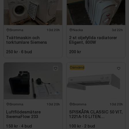
Bromma
10d 20h
Nacka
3d 22h
Tvättmaskin och
2 st oljefyllda radiatorer
torktumlare Siemens
Eligent, 800W
250 kr
·
6
bud
200 kr
Oanvänd
Bromma
10d 20h
Bromma
10d 20h
Luftflödesmätare
SPISKÅPA CLASSIC 50 VIT,
SwemaFlow 233
1221A-10 LITEN
VOLYMDEL
150 kr
·
4
bud
100 kr
·
2
bud