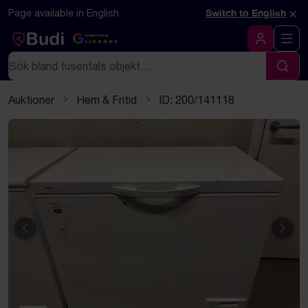
Hoppa till innehåll
Textbaserad (markdown) version av denna sida
×
Page available in English
Switch to English
Google Rating
4.5
Logga in
Sök
Sök
Auktioner
Hem & Fritid
ID: 200/141118
Föregående
Näst