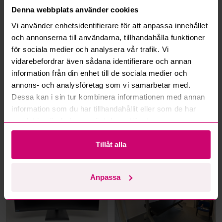
Denna webbplats använder cookies
Hur fungerar budmotorn?
Vi använder enhetsidentifierare för att anpassa innehållet
och annonserna till användarna, tillhandahålla funktioner
för sociala medier och analysera vår trafik. Vi
Kan jag ångra ett bud?
vidarebefordrar även sådana identifierare och annan
information från din enhet till de sociala medier och
Kan ni frakta mina vunna objekt?
annons- och analysföretag som vi samarbetar med.
Dessa kan i sin tur kombinera informationen med annan
Läs fler frågor och svar
information som du har tillhandahållit eller som de har
samlat in när du har använt deras tjänster.
Mer från samma kategori
Tillåt alla
Anpassa