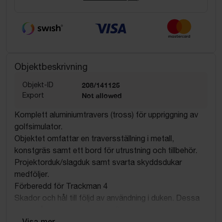
Objektbeskrivning
Objekt-ID
208/141125
Export
Not allowed
Komplett aluminiumtravers (tross) för uppriggning av
golfsimulator.
Objektet omfattar en traversställning i metall,
konstgräs samt ett bord för utrustning och tillbehör.
Projektorduk/slagduk samt svarta skyddsdukar
medföljer.
Förberedd för Trackman 4
Skador och hål till följd av användning i duken. Dessa
sitter på baksidan av duken. Se biler.
Förbered för trackman 4.