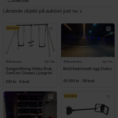
... Visa mer
Mått tross: ca 580x480x290 cm
Liknande objekt på auktion just nu
Mått skärm: ca 3x4,5 m
Mått konstgräs: ca 5x5,5 m
Oanvänd
Obs! Ingen teknik ingår.
Bromma
5d 10h
Stockholm
3d 11h
Gungställning Hörby Bruk,
Multifunktionell rigg Eleiko
CanCan Classic Ljusgrön
20 050 kr
·
38
bud
250 kr
·
6
bud
Oanvänd