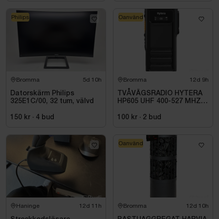
Philips
Oanvänd
Bromma
5d 10h
Bromma
12d 9h
Datorskärm Philips
TVÅVÄGSRADIO HYTERA
325E1C/00, 32 tum, välvd
HP605 UHF 400-527 MHZ
IP67 KONRADSSON
150 kr
·
4
bud
100 kr
·
2
bud
Oanvänd
Haninge
12d 11h
Bromma
12d 10h