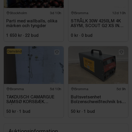
Stockholm
3d 10h
Bromma
12d 10h
Parti med wallballs, olika
STRÅLK 30W 4250LM 4K
märken och tyngder
ASYM, SCOUT G2 XS INKL
0,5M ARM
1 650 kr
·
22
bud
0 kr
·
0
bud
Oanvänd
Bromma
5d 10h
Bromma
5d 9h
TAKDUSCH CAMARGUE
Bultsvetsenhet
SAMSØ KORSBÆK
Bolzenschweißtechnik bsk
MÄSSING
+ BTV GmbH, CDP-66
50 kr
·
1
bud
50 kr
·
1
bud
Auktionsinformation