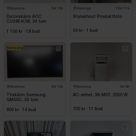
Bromma
5d 10h
Haninge
12d 11h
Datorskärm AOC
Styleshoot Produktfoto
CU34E4CW, 34 tum
50 kr
·
1
bud
1 150 kr
·
19
bud
Samsung
Bromma
5d 10h
Bromma
5d 9h
TVskärm Samsung
AC-enhet, 36-M07, 2050 W
QM50C, 50 tum
700 kr
·
11
bud
800 kr
·
14
bud