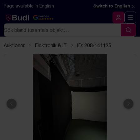
Hoppa till innehåll
Textbaserad (markdown) version av denna sida
×
Page available in English
Switch to English
Google Rating
4.5
Logga in
Sök
Sök
Auktioner
Elektronik & IT
ID: 208/141125
Föregående
Näst