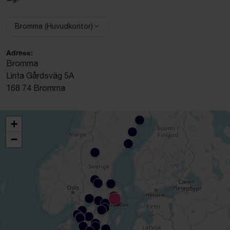
Bromma (Huvudkontor)
Välj anläggning:
Adress:
Bromma
Linta Gårdsväg 5A
168 74 Bromma
+
−