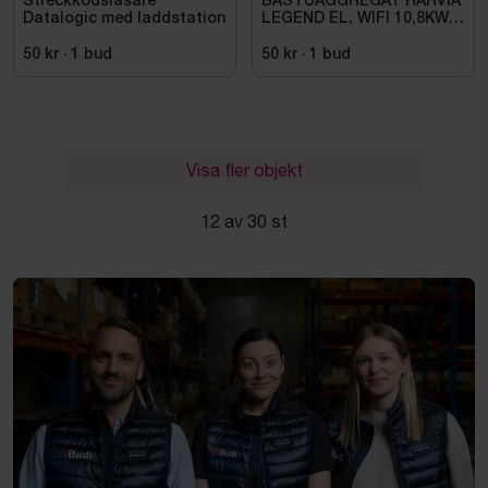
Streckkodsläsare
BASTUAGGREGAT HARVIA
Datalogic med laddstation
LEGEND EL, WIFI 10,8KW
SVART 9-18M3
50 kr
·
1
bud
50 kr
·
1
bud
Visa fler objekt
12 av 30 st