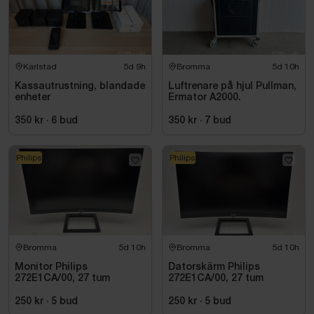
Karlstad
5d 9h
Bromma
5d 10h
Kassautrustning, blandade
Luftrenare på hjul Pullman,
enheter
Ermator A2000.
350 kr
·
6
bud
350 kr
·
7
bud
Philips
Philips
Bromma
5d 10h
Bromma
5d 10h
Monitor Philips
Datorskärm Philips
272E1CA/00, 27 tum
272E1CA/00, 27 tum
250 kr
·
5
bud
250 kr
·
5
bud