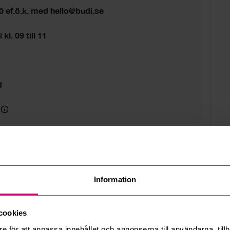
00 ef.ö.k. med hello@budi.se
 kl. 09 till 11
d
Information
cookies
e för att anpassa innehållet och annonserna till användarna, tillh