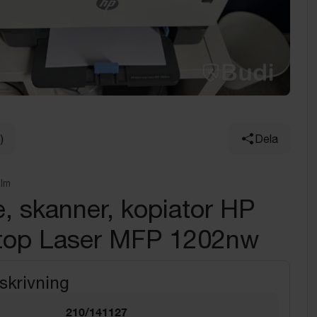
)
Dela
olm
e, skanner, kopiator HP
top Laser MFP 1202nw
skrivning
210/141127