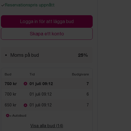
Reservationspris uppnått
Logga in för att lägga bud
Skapa ett konto
25%
Moms på bud
Bud
Tid
Budgivare
750 kr
01 juli 09:12
7
700 kr
01 juli 09:12
6
650 kr
01 juli 09:12
7
= Autobud
Visa alla bud (
14
)