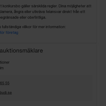
t konkursbo gäller särskilda regler. Dina möjligheter att
lamera, ångra eller utkräva felansvar direkt från ett
egränsade eller obefintliga.
fullständiga villkor för mer information:
 för företag
 auktionsmäklare
tioner
lm
 65 55
budi.se