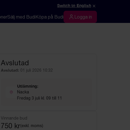
×
Switch to English
oner
Sälj med Budi
Köpa på Budi
Logga in
Logga in
Avslutad
Avslutad:
01 juli 2026 10:32
Utlämning:
Nacka
Fredag 3 juli kl. 09 till 11
Vinnande bud
750 kr
(exkl. moms)