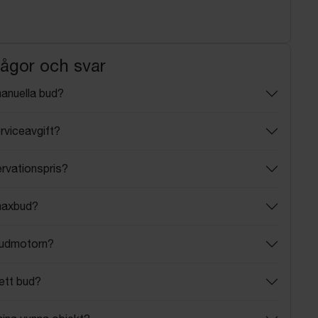
rågor och svar
manuella bud?
rviceavgift?
ervationspris?
maxbud?
budmotorn?
ett bud?