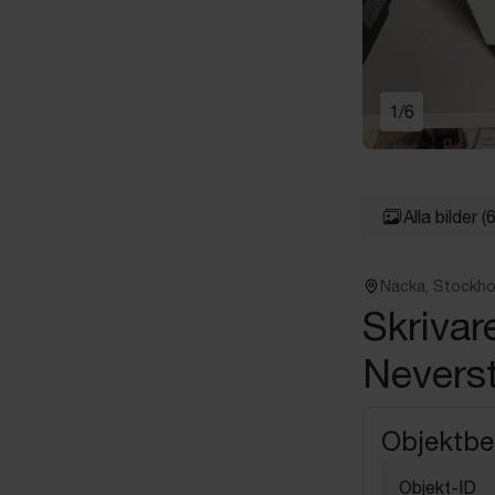
1
/
6
Alla bilder
(6
Nacka, Stockh
Skrivar
Nevers
Objektbe
Objekt-ID