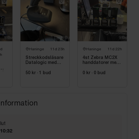
5d
Haninge
11d 23h
Haninge
11d 22h
h
Streckkodsläsare
4st Zebra MC2X
Datalogic med
handdatorer med
laddstation
laddstation
50 kr
·
1
bud
0 kr
·
0
bud
 |
information
lut
 10:32