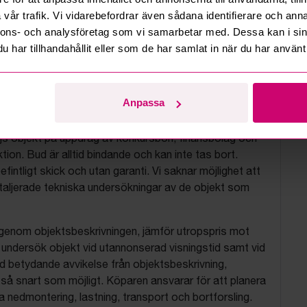
vår trafik. Vi vidarebefordrar även sådana identifierare och anna
nnons- och analysföretag som vi samarbetar med. Dessa kan i sin
har tillhandahållit eller som de har samlat in när du har använt 
tionsvillkor
Anpassa
js objekt på uppdrag av konkursbon, finansbolag och
tion. Bud är alltid bindande och kan inte tas bort.
befintligt skick och utan garanti. Vi saknar möjlighet att
aljerade tekniska undersökningar av de objekt som
 igenom objektsbeskrivningen, jämför utropspris mot
, undersök objekt vid utannonserad visningstid samt vid
d betydande avvikelse från objektsbeskrivning,
så snart som möjligt. Köparen ansvarar för att planera
nedmontering, lastning, transport och bortforsling.