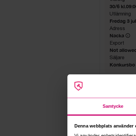
30/6 kl.09:
Utlämning
Fredag 3 juli
Adress
Nacka
Export
Not allowe
Säljare
Konkursbo
Samtycke
Denna webbplats använder 
Vi använder enhetsidentifierar