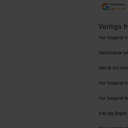
Google Rating
4.5
Vanliga f
Hur fungerar 
Vad innebär se
Vad är ett res
Hur fungerar 
Hur fungerar 
Kan jag ångra 