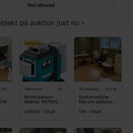
Not allowed
bjekt på auktion just nu
Oanvänd
 23h
Bromma
5d
Linköping
4d 23h
Multilinjelaser
Kontorsmöbler -
7740
Makita, SK700GD,
Höj och sänkbart
Grön
skrivbord, stol,
skrivare, hyllor
2 550 kr
·
7
bud
0 kr
·
0
bud
m.m.