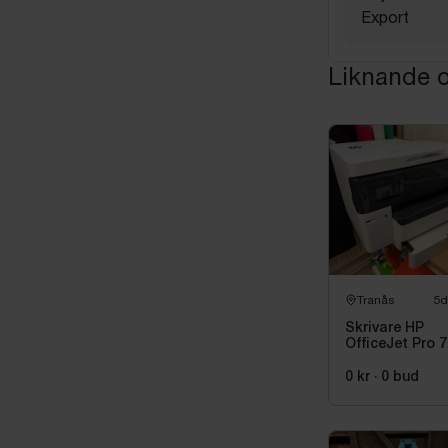
Export
Liknande o
Tranås
5d
Skrivare HP
OfficeJet Pro 
0 kr
·
0
bud