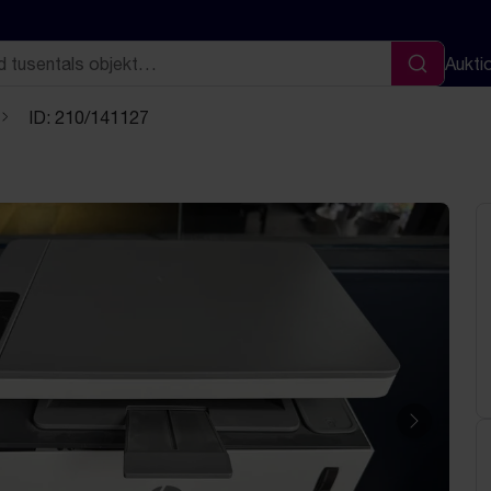
Aukti
Sök
ID: 210/141127
Nästa