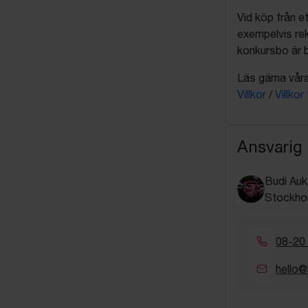
Vid köp från et
exempelvis rek
konkursbo är b
Läs gärna våra 
Villkor
/
Villkor
Ansvarig
Budi Auk
Stockho
08-20
hello@