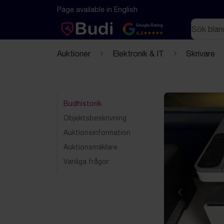
Hoppa till innehåll
Textbaserad (markdown) version av denna sida
Page available in English
Sök
Google Rating
4.5
Auktioner
Elektronik & IT
Skrivare
Budhistorik
Objektsbeskrivning
Auktionsinformation
Auktionsmäklare
Vanliga frågor
Föregående