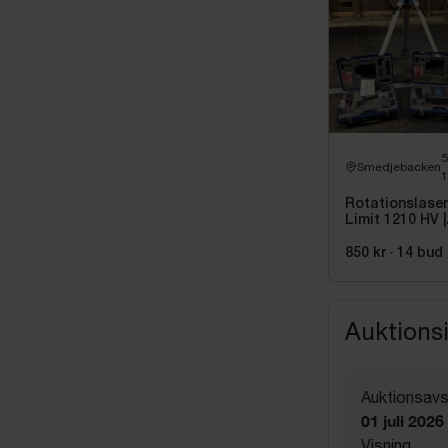
Smedjebacken
1
Rotationslaser
Limit 1210 HV |
Komplett Paket
Stativ |
850 kr
·
14
bud
Auktions
Auktionsavs
01 juli 2026
Visning