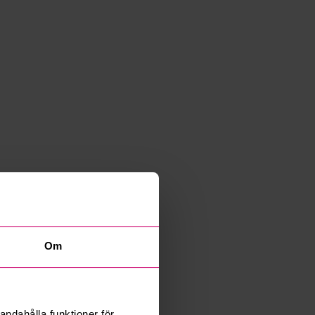
Om
andahålla funktioner för