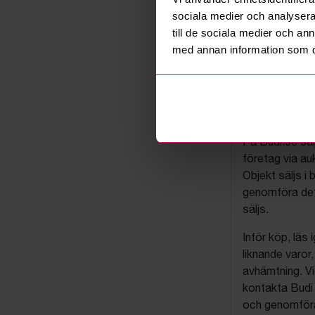
sociala medier och analysera 
till de sociala medier och a
med annan information som du 
Budis auk
På Budi.se säl
företag via auk
Objekt säljs i 
genomföra det
säljs.
Inför köp, läs
liknande varor
avhämtning. Vi
kontakta Budi 
och genomföra 